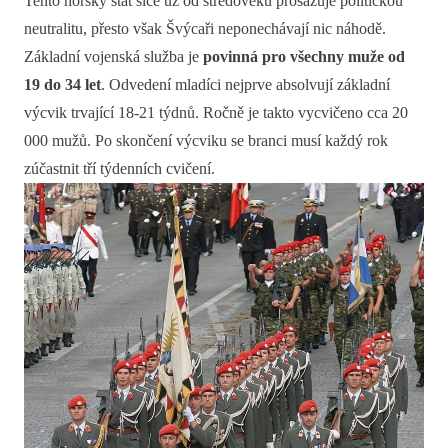
Tento horský stát sice už od středověku prosazuje politickou
neutralitu, přesto však Švýcaři neponechávají nic náhodě.
Základní vojenská služba je
povinná pro všechny muže od
19 do 34 let
. Odvedení mladíci nejprve absolvují základní
výcvik trvající 18-21 týdnů. Ročně je takto vycvičeno cca 20
000 mužů. Po skončení výcviku se branci musí každý rok
zúčastnit tří týdenních cvičení.