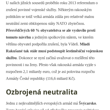
U našich jižních sousedů proběhlo roku 2013 referendum o
zrušení povinné vojenské služby. Některým rakouským
politikům se totiž velká armáda zdála pro relativně malou
neutrální zemi obklopenou státy NATO zbytečnou.
Přesvědčivých 60 % obyvatelstva se ale vyslovilo proti
tomuto návrhu
a jediným spolkovým státem, ve kterém
většina obyvatel podpořila zrušení, byla Vídeň.
Mladí
Rakušané tak stále musí podstoupit šestiměsíční vojenskou
službu
. Dokonce se nyní začíná uvažovat o rozšíření této
povinnosti i na ženy. Přesto však rakouská armáda vyjde s
rozpočtem 2,1 miliardy euro, což je asi polovina rozpočtu
Armády České republiky (116,6 miliard Kč).
Ozbrojená neutralita
Jednu z nejkvalitnějších evropských armád má
Švýcarsko
.