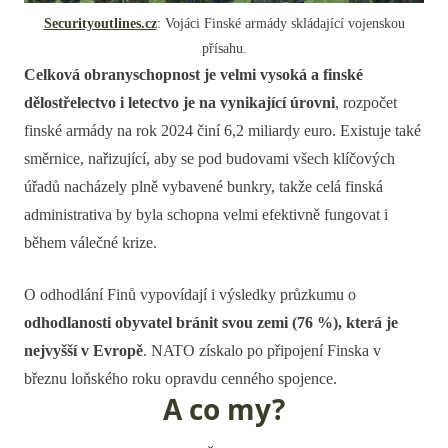
Securityoutlines.cz
: Vojáci Finské armády skládající vojenskou
přísahu.
Celková obranyschopnost je velmi vysoká a finské
dělostřelectvo i letectvo je na vynikající úrovni
, rozpočet
finské armády na rok 2024 činí 6,2 miliardy euro. Existuje také
směrnice, nařizující, aby se pod budovami všech klíčových
úřadů nacházely plně vybavené bunkry, takže celá finská
administrativa by byla schopna velmi efektivně fungovat i
během válečné krize.
O odhodlání Finů vypovídají i výsledky průzkumu o
odhodlanosti obyvatel bránit svou zemi (76 %), která je
nejvyšší v Evropě
. NATO získalo po připojení Finska v
březnu loňského roku opravdu cenného spojence.
A co my?