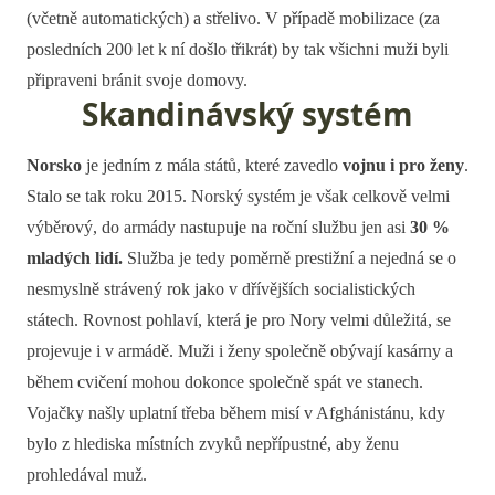
(včetně automatických) a střelivo. V případě mobilizace (za
posledních 200 let k ní došlo třikrát) by tak všichni muži byli
připraveni bránit svoje domovy.
Skandinávský systém
Norsko
je jedním z mála států, které zavedlo
vojnu i pro ženy
.
Stalo se tak roku 2015. Norský systém je však celkově velmi
výběrový, do armády nastupuje na roční službu jen asi
30 %
mladých lidí.
Služba je tedy poměrně prestižní a nejedná se o
nesmyslně strávený rok jako v dřívějších socialistických
státech. Rovnost pohlaví, která je pro Nory velmi důležitá, se
projevuje i v armádě. Muži i ženy společně obývají kasárny a
během cvičení mohou dokonce společně spát ve stanech.
Vojačky našly uplatní třeba během misí v Afghánistánu, kdy
bylo z hlediska místních zvyků nepřípustné, aby ženu
prohledával muž.