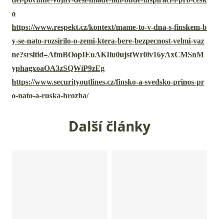
o
https://www.respekt.cz/kontext/mame-to-v-dna-s-finskem-b
y-se-nato-rozsirilo-o-zemi-ktera-bere-bezpecnost-velmi-vaz
ne?srsltid=AfmBOopIEuAKIlu0ujstWr0iv16yAxCMSnM
yphagxoaOA3zSQWiP9zEg
https://www.securityoutlines.cz/finsko-a-svedsko-prinos-pr
o-nato-a-ruska-hrozba/
Další články