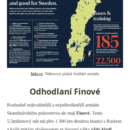
Info.cz
: Náborový plakát švédské armády
Odhodlaní Finové
Rozhodně nejkvalitnější a nejodhodlanější armádu
Skandinávského poloostrova ale mají
Finové
. Tento
5,5milionový stát má přes 1 300 km dlouhou hranici s Ruskem
a kvůli trpkým zkušenostem ze Severní války
vždy kladl