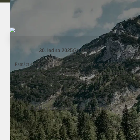
30. ledna 2025
Gaisler Vojta
Patnáct evropských států má dodnes zavedenou nějakou
formu povinné vojenské služby. Jejich počet za poslední
desetiletí dokonce narostl, především kvůli zhoršující se
situaci v Evropě. Myšlenka na obnovu povinné vojny se
objevila i u nás. V dnešním článku se tedy podíváme, jak
funguje vojenská služba v ostatních státech.