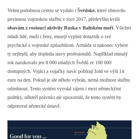
Velmi podobnou cestou se vydalo i
Švédsko
, které obnovilo
povinnou vojenskou službu v roce 2017, především kvůli
obavám z rostoucí aktivity Ruska v Baltském moři
. Všichni
mladí lidé, muži i ženy, musejí vyplnit dotazník o své
psychické a vojenské způsobilosti. Armáda si nakonec vybere
ty nejlepší, aby doplnila stavy profesionálů. Například minulý
rok narukovalo jen 8 000 mladých Švédů ze 100 000
dostupných. Vojáci a vojačky navíc pobírají žold ve výši 14
euro na den. Pokud je ale někdo vybrán, nemá možnost službu
odmítnout. Tento systém vyvolal zájem i mezi německými
politiky, někteří právníci ale upozornili, že tento systém by
odporoval německé ústavě.