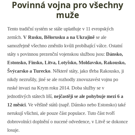
Povinná vojna pro všechny
muže
Tento tradiční systém se stále uplatňuje v 11 evropských
zemích.
V Rusku, Bělorusku a na Ukrajině
se ale
samozřejmě všechno změnilo kvůli probíhající válce. Ostatní
státy s povinnou prezenční vojenskou službou jsou:
Dánsko,
Estonsko, Finsko, Litva, Lotyšsko, Moldavsko, Rakousko,
Švýcarsko a Turecko
. Některé státy, jako třeba Rakousko, ji
nikdy nezrušily, jiné se ale rozhodly znovuzavést vojnu po
ruské invazi na Krym roku 2014. Doba služby se v
jednotlivých státech liší,
nejčastěji se ale pohybuje mezi 6 a
12 měsíci
. Ve většině států (např. Dánsko nebo Estonsko) také
nerukují všichni, ale pouze část populace. Tuto část tvoří
dobrovolníci doplnění o nucené odvedence, v Litvě se dokonce
losuje.