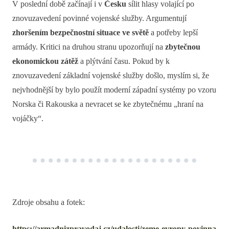
V poslední době začínají i v
Česku
sílit hlasy volající po
znovuzavedení povinné vojenské služby. Argumentují
zhoršením bezpečnostní situace ve světě
a potřeby lepší
armády. Kritici na druhou stranu upozorňují na
zbytečnou
ekonomickou zátěž
a plýtvání času. Pokud by k
znovuzavedení základní vojenské služby došlo, myslím si, že
nejvhodnější by bylo použít moderní západní systémy po vzoru
Norska či Rakouska a nevracet se ke zbytečnému „hraní na
vojáčky“.
Zdroje obsahu a fotek:
https://armadnizpravodaj.cz/udalosti/zeme-evropy-povinna