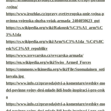
-vojna/
https://www.irozhlas.cz/zpravy-svet/evropska-unie-vojna-p
ovinna-vojenska-sluzba-vojak-armada_2404050623_gut
https://cs.wikipedia.org/wiki/Rakousk%C3%A1_arm%C
3%A1da
https://cs.wikipedia.org/wiki/Arm%C3%A1da_%C4%8C
esk%C3%A9_republiky
https://www.xsvycarsko.cz/svycarska-armada/
https://en.wikipedia.org/wiki/Swiss_Armed_Forces
https://commons.wikimedia.org/wiki/File:Suomalainen_soti
lasvala.jpg
https://www.info.cz/zpravodajstvi-a-komentare/svedsky-mo
del-povinne-vojny-desi-mlade-lidi-bude-inspiraci-i-pro-cesk
o
https://www.info.cz/zpravodajstvi-a-komentare/svedsky-mo
del-povinne-vojny-desi-mlade-lidi-bude-inspiraci-i-pro-cesk