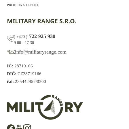
PRODEJNA TEPLICE
MILITARY RANGE S.R.O.
722 925 930
(
+420
)
9:00 - 17:30
info@militaryrange.com
IČ:
28719166
DIČ:
CZ28719166
č.ú:
235442452/0300