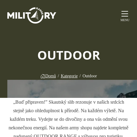
MENU
OUTDOOR
Domů
/
Kategorie
/
Outdoor
„Buď připraven!” Skautský slib rezonuje v našich srdcích
stejně jako ohleduplnost k přírodě. Na každém výletě. Na
každém treku. Vydejte se do divočiny a ona vás odmění svou
nekonečnou energií. Na našem army shopu najdete kompletně
nadupaný OUTDOOR RANGE s výbavou pro turistiku,