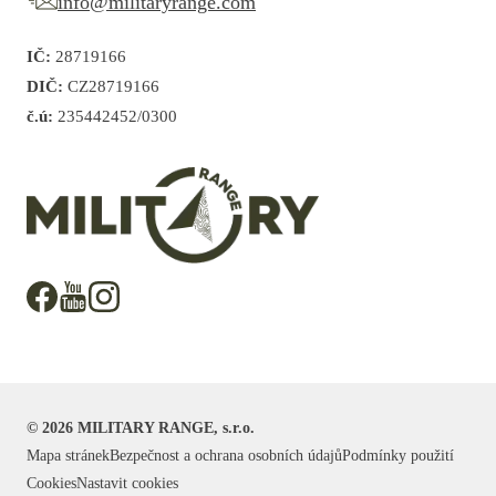
info@militaryrange.com
IČ:
28719166
DIČ:
CZ28719166
č.ú:
235442452/0300
©
2026
MILITARY RANGE, s.r.o.
Mapa stránek
Bezpečnost a ochrana osobních údajů
Podmínky použití
Cookies
Nastavit cookies