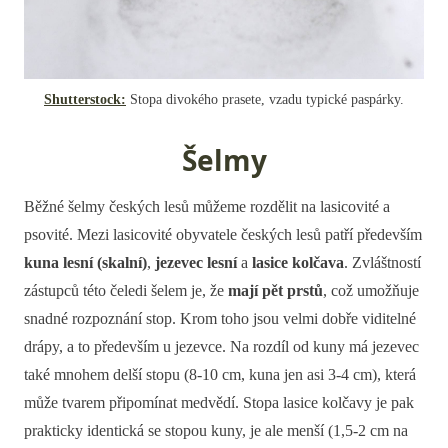
Shutterstock:
Stopa divokého prasete, vzadu typické paspárky.
Šelmy
Běžné šelmy českých lesů můžeme rozdělit na lasicovité a
psovité. Mezi lasicovité obyvatele českých lesů patří především
kuna lesní (skalní)
,
jezevec lesní
a
lasice kolčava
. Zvláštností
zástupců této čeledi šelem je, že
mají pět prstů
, což umožňuje
snadné rozpoznání stop. Krom toho jsou velmi dobře viditelné
drápy, a to především u jezevce. Na rozdíl od kuny má jezevec
také mnohem delší stopu (8-10 cm, kuna jen asi 3-4 cm), která
může tvarem připomínat medvědí. Stopa lasice kolčavy je pak
prakticky identická se stopou kuny, je ale menší (1,5-2 cm na