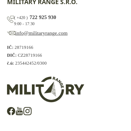
MILITARY RANGE S.R.O.
722 925 930
(
+420
)
9:00 - 17:30
info@militaryrange.com
IČ:
28719166
DIČ:
CZ28719166
č.ú:
235442452/0300