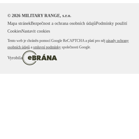
©
2026
MILITARY RANGE, s.r.o.
Mapa stránek
Bezpečnost a ochrana osobních údajů
Podmínky použití
Cookies
Nastavit cookies
Tento web je chráněn pomocí Google ReCAPTCHA a platí pro něj
zásady ochrany
osobních údajů
a
smluvní podmínky
společnosti Google.
Vyrobila