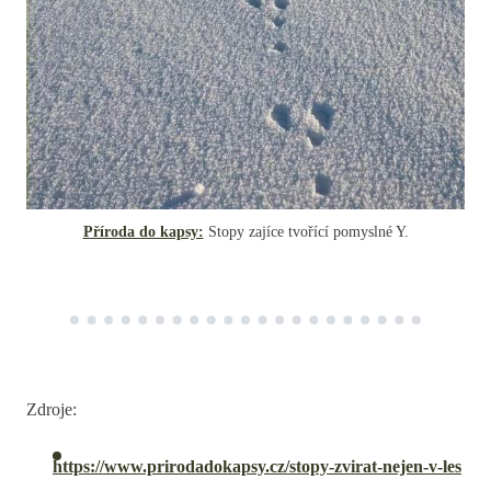
Příroda do kapsy:
Stopy zajíce tvořící pomyslné Y.
Zdroje:
https://www.prirodadokapsy.cz/stopy-zvirat-nejen-v-les