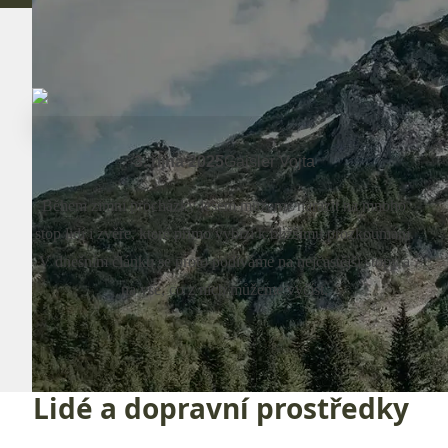
3. října 2025
Gaisler Vojta
Během zimní procházky lesem můžeme narazit na mnoho
stop lidí i zvěře, které přímo vybízí k bližšímu prozkoumání.
V dnešním článku se proto podíváme na nejčastější stopy a
na vše, co z nich můžeme vyčíst.
Lidé a dopravní prostředky