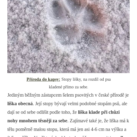
Příroda do kapsy:
Stopy lišky, na rozdíl od psa
kladené přímo za sebe.
Jediným běžným zástupcem šelem psovitých v české přírodě je
liška obecná
. Její stopy bývají velmi podobné stopám psů, ale
dají se od sebe odlišit podle toho, že
liška klade při chůzi
nohy mnohem těsněji za sebe
. Zajímavé také je, že liška má k
tělu poměrně malou stopu, která má jen asi 4-6 cm na výšku a