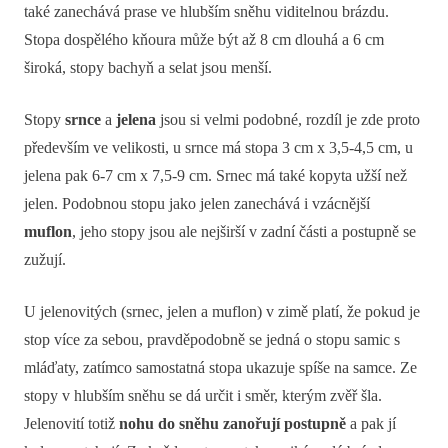
také zanechává prase ve hlubším sněhu viditelnou brázdu.
Stopa dospělého kňoura může být až 8 cm dlouhá a 6 cm
široká, stopy bachyň a selat jsou menší.
Stopy
srnce
a
jelena
jsou si velmi podobné, rozdíl je zde proto
především ve velikosti, u srnce má stopa 3 cm x 3,5-4,5 cm, u
jelena pak 6-7 cm x 7,5-9 cm. Srnec má také kopyta užší než
jelen. Podobnou stopu jako jelen zanechává i vzácnější
muflon
, jeho stopy jsou ale nejširší v zadní části a postupně se
zužují.
U jelenovitých (srnec, jelen a muflon) v zimě platí, že pokud je
stop více za sebou, pravděpodobně se jedná o stopu samic s
mláďaty, zatímco samostatná stopa ukazuje spíše na samce. Ze
stopy v hlubším sněhu se dá určit i směr, kterým zvěř šla.
Jelenovití totiž
nohu do sněhu zanořují postupně
a pak jí