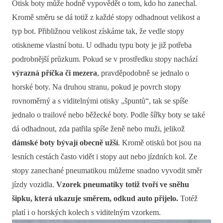
Otisk boty může hodně vypovědět o tom, kdo ho zanechal.
Kromě směru se dá totiž z každé stopy odhadnout velikost a
typ bot. Přibližnou velikost získáme tak, že vedle stopy
otiskneme vlastní botu. U odhadu typu boty je již potřeba
podrobnější průzkum. Pokud se v prostředku stopy nachází
výrazná příčka či mezera
, pravděpodobně se jednalo o
horské boty. Na druhou stranu, pokud je povrch stopy
rovnoměrný a s viditelnými otisky „špuntů“, tak se spíše
jednalo o trailové nebo běžecké boty. Podle šířky boty se také
dá odhadnout, zda patřila spíše ženě nebo muži, jelikož
dámské boty
bývají obecně užší
. Kromě otisků bot jsou na
lesních cestách často vidět i stopy aut nebo jízdních kol. Ze
stopy zanechané pneumatikou můžeme snadno vyvodit směr
jízdy vozidla.
Vzorek pneumatiky totiž tvoří ve sněhu
šipku, která ukazuje směrem, odkud auto přijelo.
Totéž
platí i o horských kolech s viditelným vzorkem.