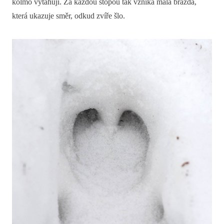
kolmo vytahují. Za každou stopou tak vzniká malá brázda,
která ukazuje směr, odkud zvíře šlo.