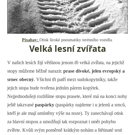
Pixabay:
Otisk široké pneumatiky terénního vozidla.
Velká lesní zvířata
V našich lesích žijí většinou jenom tři velká zvířata, na jejichž
stopy můžeme běžně narazit:
prase divoké, jelen evropský a
srnec obecný
. Všichni tři patří mezi sudokopytníky, takže
jejich stopa bude tvořena jedním párem kopýtek.
Nejjednodušeji rozlišíme stopu prasete, které má na konci nohy
ještě takzvané
paspárky
(paspárky najdeme i u jelenů a srnců,
kteří je ale mají umístěny výše na noze). Ty zanechávají otisk
za hlavní stopou a umožňují tak rozpoznat i směr pohybu
zvířete. Kvůli svým poměrně krátkým nohám a štětinaté srsti