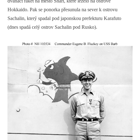
dvanáct raket na město Shari, které leželo na ostrově
Hokkaido. Pak se ponorka přesunula na sever k ostrovu
Sachalin, který spadal pod japonskou prefekturu Karafuto
(dnes spadá celý ostrov Sachalin pod Rusko).