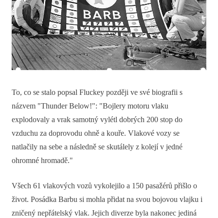
To, co se stalo popsal Fluckey později ve své biografii s
názvem "Thunder Below!": "Bojlery motoru vlaku
explodovaly a vrak samotný vylétl dobrých 200 stop do
vzduchu za doprovodu ohně a kouře. Vlakové vozy se
natlačily na sebe a následně se skutálely z kolejí v jedné
ohromné hromadě."
Všech 61 vlakových vozů vykolejilo a 150 pasažérů přišlo o
život. Posádka Barbu si mohla přidat na svou bojovou vlajku i
zničený nepřátelský vlak. Jejich diverze byla nakonec jediná