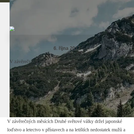
6. října 2017
V závěrečných měsících Druhé světové války držel japonské
loďstvo a letectvo v přístavech a na letištích nedostatek mužů
a paliva. Všichni japonci očekávali brzkou obojživelnou
invazi...
V závěrečných měsících Druhé světové války držel japonské
loďstvo a letectvo v přístavech a na letištích nedostatek mužů a