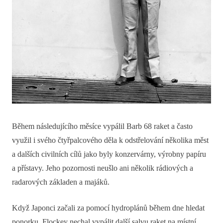
Během následujícího měsíce vypálil Barb 68 raket a často
využil i svého čtyřpalcového děla k odstřelování několika měst
a dalších civilních cílů jako byly konzervárny, výrobny papíru
a přístavy. Jeho pozornosti neušlo ani několik rádiových a
radarových základen a majáků.
Když Japonci začali za pomocí hydroplánů během dne hledat
ponorku, Flockey nechal vypálit další salvu raket na místní