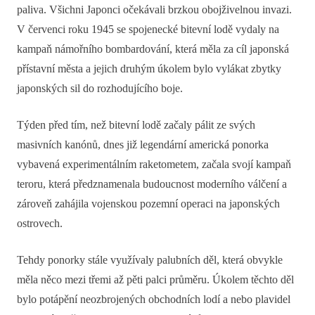
paliva. Všichni Japonci očekávali brzkou obojživelnou invazi.
V červenci roku 1945 se spojenecké bitevní lodě vydaly na
kampaň námořního bombardování, která měla za cíl japonská
přístavní města a jejich druhým úkolem bylo vylákat zbytky
japonských sil do rozhodujícího boje.
Týden před tím, než bitevní lodě začaly pálit ze svých
masivních kanónů, dnes již legendární americká ponorka
vybavená experimentálním raketometem, začala svojí kampaň
teroru, která předznamenala budoucnost moderního válčení a
zároveň zahájila vojenskou pozemní operaci na japonských
ostrovech.
Tehdy ponorky stále využívaly palubních děl, která obvykle
měla něco mezi třemi až pěti palci průměru. Úkolem těchto děl
bylo potápění neozbrojených obchodních lodí a nebo plavidel