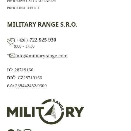
PRODEJNA ÚSTÍ NAD LABEM
PRODEJNA TEPLICE
MILITARY RANGE S.R.O.
722 925 930
(
+420
)
9:00 - 17:30
info@militaryrange.com
IČ:
28719166
DIČ:
CZ28719166
č.ú:
235442452/0300