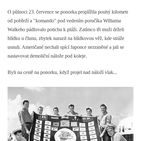
O půlnoci 23. července se ponorka proplížila pouhý kilometr
od pobřeží a "komando" pod vedením poručíka Williama
Walkeho pádlovalo potichu k pláži. Zatímco tři muži drželi
hlídku u člunu, zbytek narazil na hlídkovou věž, kde stráže
usnuli. Američané nechali spící Japonce nezraněné a jali se
nastavovat demoliční nálože pod koleje.
Byli na cestě na ponorku, když projel nad náloží vlak...