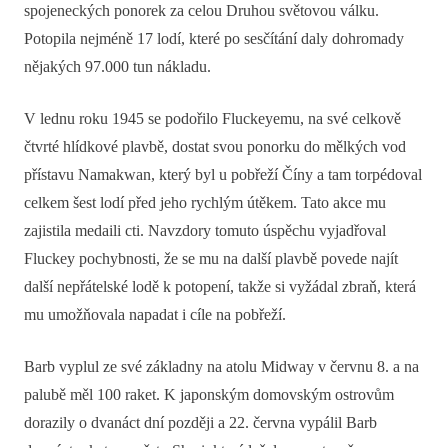
spojeneckých ponorek za celou Druhou světovou válku.
Potopila nejméně 17 lodí, které po sesčítání daly dohromady
nějakých 97.000 tun nákladu.
V lednu roku 1945 se podořilo Fluckeyemu, na své celkově
čtvrté hlídkové plavbě, dostat svou ponorku do mělkých vod
přístavu Namakwan, který byl u pobřeží Číny a tam torpédoval
celkem šest lodí před jeho rychlým útěkem. Tato akce mu
zajistila medaili cti. Navzdory tomuto úspěchu vyjadřoval
Fluckey pochybnosti, že se mu na další plavbě povede najít
další nepřátelské lodě k potopení, takže si vyžádal zbraň, která
mu umožňovala napadat i cíle na pobřeží.
Barb vyplul ze své základny na atolu Midway v červnu 8. a na
palubě měl 100 raket. K japonským domovským ostrovům
dorazily o dvanáct dní později a 22. června vypálil Barb