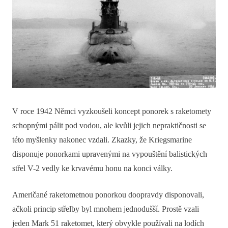
V roce 1942 Němci vyzkoušeli koncept ponorek s raketomety
schopnými pálit pod vodou, ale kvůli jejich nepraktičnosti se
této myšlenky nakonec vzdali. Zkazky, že Kriegsmarine
disponuje ponorkami upravenými na vypouštění balistických
střel V-2 vedly ke krvavému honu na konci války.
Američané raketometnou ponorkou doopravdy disponovali,
ačkoli princip střelby byl mnohem jednodušší. Prostě vzali
jeden Mark 51 raketomet, který obvykle používali na lodích