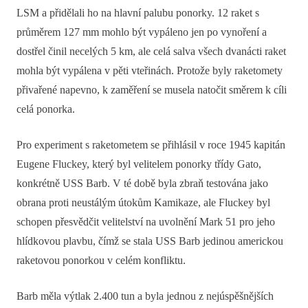
LSM a přidělali ho na hlavní palubu ponorky. 12 raket s
průměrem 127 mm mohlo být vypáleno jen po vynoření a
dostřel činil necelých 5 km, ale celá salva všech dvanácti raket
mohla být vypálena v pěti vteřinách. Protože byly raketomety
přivařené napevno, k zaměření se musela natočit směrem k cíli
celá ponorka.
Pro experiment s raketometem se přihlásil v roce 1945 kapitán
Eugene Fluckey, který byl velitelem ponorky třídy Gato,
konkrétně USS Barb. V té době byla zbraň testována jako
obrana proti neustálým útokům Kamikaze, ale Fluckey byl
schopen přesvědčit velitelství na uvolnění Mark 51 pro jeho
hlídkovou plavbu, čímž se stala USS Barb jedinou americkou
raketovou ponorkou v celém konfliktu.
Barb měla výtlak 2.400 tun a byla jednou z nejúspěšnějších