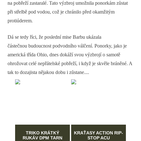
na pobřeží zastaralé. Tato výzbroj umožnila ponorkám zůstat
při střelbě pod vodou, což je chránilo před okamžitým
protiúderem.
Dá se tedy říci, že poslední mise Barbu ukázala
částečnou budoucnost podvodního válčení. Ponorky, jako je
americká třída Ohio, dnes dokáží svou výzbrojí o samotě
ohrožovat celé nepřátelské pobřeží, i když je skvěle bráněné. A
tak to dozajista nějakou dobu i zůstane....
TRIKO KRÁTKÝ
KRAŤASY ACTION RIP-
RUKÁV DPM TARN
STOP ACU