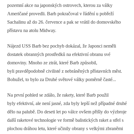
pozemní akce na japonských ostrovech, kterou za války
Američané provedli. Barb pokračoval v řádění u pobřeží
Sachalinu až do 26. července a pak se vrátil do domovského
přístavu na atolu Midway.
Nájezd USS Barb bez pochyb dokázal, že Japonci neměli
dostatek obranných prostředků na efektivní obranu své
domoviny. Mnoho ze ztrát, které Barb způsobil,
byli pravděpodobně civilisté z nebráněných přístavních měst.
Bohužel, to bylo za Druhé světové války poměrně časté...
Na první pohled se zdálo, že rakety, které Barb použil
byly efektivní, ale není jasné, zda byly lepší než případné druhé
dělo na palubě. Do deseti let po válce ovšem přišly do výzbroje
další raketové technologie ve formě balistických raket a střel s
plochou dráhou letu, které učinily obrany s velkými zbraněmi