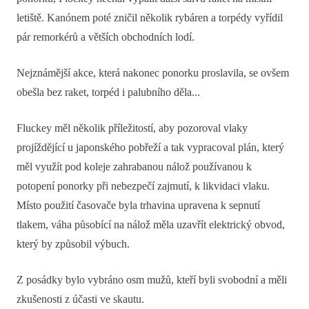
letiště. Kanónem poté zničil několik rybáren a torpédy vyřídil
pár remorkérů a větších obchodních lodí.
Nejznámější akce, která nakonec ponorku proslavila, se ovšem
obešla bez raket, torpéd i palubního děla...
Fluckey měl několik příležitostí, aby pozoroval vlaky
projíždějící u japonského pobřeží a tak vypracoval plán, který
měl využít pod koleje zahrabanou nálož používanou k
potopení ponorky při nebezpečí zajmutí, k likvidaci vlaku.
Místo použití časovače byla trhavina upravena k sepnutí
tlakem, váha působící na nálož měla uzavřít elektrický obvod,
který by způsobil výbuch.
Z posádky bylo vybráno osm mužů, kteří byli svobodní a měli
zkušenosti z účasti ve skautu.