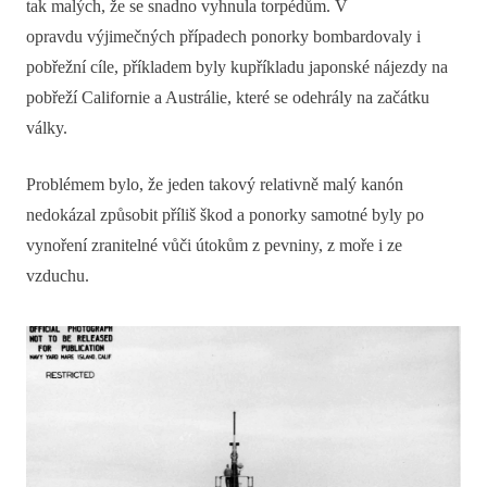
tak malých, že se snadno vyhnula torpédům. V
opravdu výjimečných případech ponorky bombardovaly i
pobřežní cíle, příkladem byly kupříkladu japonské nájezdy na
pobřeží Californie a Austrálie, které se odehrály na začátku
války.
Problémem bylo, že jeden takový relativně malý kanón
nedokázal způsobit příliš škod a ponorky samotné byly po
vynoření zranitelné vůči útokům z pevniny, z moře i ze
vzduchu.