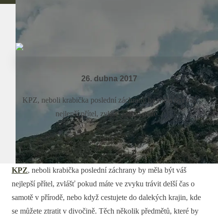
26. dubna 2017
KPZ, neboli krabička poslední záchrany by měla být váš
nejlepší přítel, zvlášť pokud máte...
KPZ
, neboli krabička poslední záchrany by měla být váš
nejlepší přítel, zvlášť pokud máte ve zvyku trávit delší čas o
samotě v přírodě, nebo když cestujete do dalekých krajin, kde
se můžete ztratit v divočině. Těch několik předmětů, které by