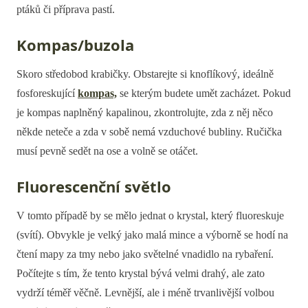
ptáků či příprava pastí.
Kompas/buzola
Skoro středobod krabičky. Obstarejte si knoflíkový, ideálně
fosforeskující
kompas,
se kterým budete umět zacházet. Pokud
je kompas naplněný kapalinou, zkontrolujte, zda z něj něco
někde neteče a zda v sobě nemá vzduchové bubliny. Ručička
musí pevně sedět na ose a volně se otáčet.
Fluorescenční světlo
V tomto případě by se mělo jednat o krystal, který fluoreskuje
(svítí). Obvykle je velký jako malá mince a výborně se hodí na
čtení mapy za tmy nebo jako světelné vnadidlo na rybaření.
Počítejte s tím, že tento krystal bývá velmi drahý, ale zato
vydrží téměř věčně. Levnější, ale i méně trvanlivější volbou