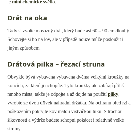
je
mini chemické světlo
.
Drát na oka
Tady si zvolte mosazný drát, který bude asi 60 – 90 cm dlouhý.
Schovejte si ho na lov, ale v případě nouze může posloužit i
jiným způsobem.
Drátová pilka – řezací struna
Obvykle bývá vybavena vybavena dvěma velkými kroužky na
koncích, za které ji uchopíte. Tyto kroužky ale zabírají příliš
mnoho místa, takže je odpojte a až dojde na použití
pilky
,
vyrobte ze dvou dřívek náhradní držátka. Na ochranu před rzí a
poškozením pokryjte kov malou vrstvičkou tuku. S trochou
šikovnosti a výdrže budete schopni pokácet i relativně velké
stromy.