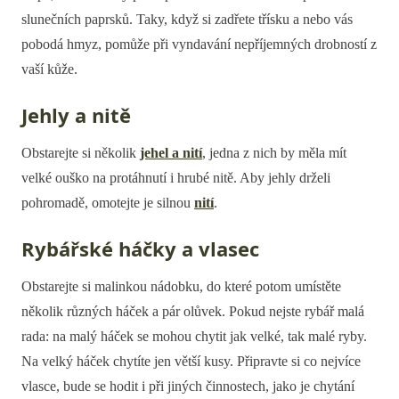
slunečních paprsků. Taky, když si zadřete třísku a nebo vás
pobodá hmyz, pomůže při vyndavání nepříjemných drobností z
vaší kůže.
Jehly a nitě
Obstarejte si několik
jehel a nití
, jedna z nich by měla mít
velké ouško na protáhnutí i hrubé nitě. Aby jehly drželi
pohromadě, omotejte je silnou
nití
.
Rybářské háčky a vlasec
Obstarejte si malinkou nádobku, do které potom umístěte
několik různých háček a pár olůvek. Pokud nejste rybář malá
rada: na malý háček se mohou chytit jak velké, tak malé ryby.
Na velký háček chytíte jen větší kusy. Připravte si co nejvíce
vlasce, bude se hodit i při jiných činnostech, jako je chytání