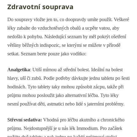
Zdravotní souprava
Do soupravy vložte jen to, co doopravdy umíte použít. Veškeré
léky zabalte do vzduchotěsných obalů a ucpěte vatou, aby
nedošlo k pohybu. Následující seznam by měl pokrýt ošetření
většiny běžných indispozic, se kterými se můžete v přírodě
setkat. Seznam berte pouze jako vodítko:
Analgetika
: Utiší mírnou až střední bolest. Ideální na bolest
hlavy, uší či zubů. Podle potřeby dávkujte jednu tabletu po šesti
hodinách. Tyto tablety taky mohou způsobit zácpu, takže při
průjmu mohou posloužit jako alternativní léčba. Tyto léky
nesmí používat děti, astmatici nebo lidé s jaterními problémy.
Střevní sedativa:
Vhodná pro léčbu akutního a chronického
průjmu. Nejdostupnější je u nás lék Immodium. Pro začátek
požijte dvě tablety a pak jednu po každé průjmové stolici.