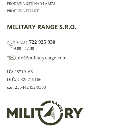
PRODEJNA ÚSTÍ NAD LABEM
PRODEJNA TEPLICE
MILITARY RANGE S.R.O.
722 925 930
(
+420
)
9:00 - 17:30
info@militaryrange.com
IČ:
28719166
DIČ:
CZ28719166
č.ú:
235442452/0300