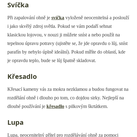
Svíčka
Při zapalování ohně je
svíčka
vyloženě neocenitelná a poslouží
i jako skvělý zdroj světla. Pokud se vám podaří sehnat
klasickou lojovou, v nouzi ji můžete sníst a nebo použít na
tepelnou úpravu potravy (ujistěte se, že jde opravdu o lůj, sníst
parafín by nebylo úplně ideální). Pokud míříte do oblastí, kde
je opravdu teplo, bude se lůj špatně skladovat.
Křesadlo
Křesací kameny vás za mokra nezklamou a budou fungovat na
rozdělání ohně i dlouho po tom, co dojdou sirky. Nejlepší na
dlouhé používání je
křesadlo
s pilkovým škrtátkem.
Lupa
Lupa, neocenitelný přítel pro rozdělávání ohně za pomoci