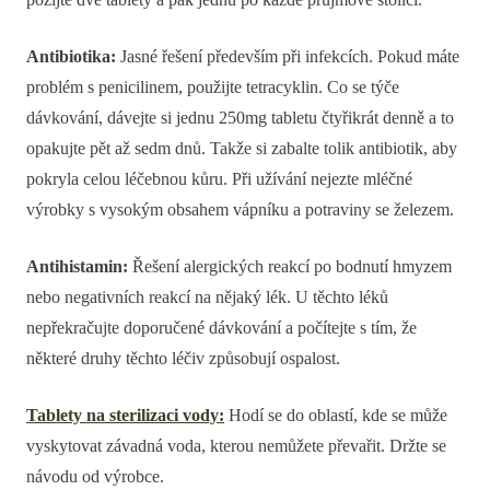
Antibiotika:
Jasné řešení především při infekcích. Pokud máte
problém s penicilinem, použijte tetracyklin. Co se týče
dávkování, dávejte si jednu 250mg tabletu čtyřikrát denně a to
opakujte pět až sedm dnů. Takže si zabalte tolik antibiotik, aby
pokryla celou léčebnou kůru. Při užívání nejezte mléčné
výrobky s vysokým obsahem vápníku a potraviny se železem.
Antihistamin:
Řešení alergických reakcí po bodnutí hmyzem
nebo negativních reakcí na nějaký lék. U těchto léků
nepřekračujte doporučené dávkování a počítejte s tím, že
některé druhy těchto léčiv způsobují ospalost.
Tablety na sterilizaci vody:
Hodí se do oblastí, kde se může
vyskytovat závadná voda, kterou nemůžete převařit. Držte se
návodu od výrobce.