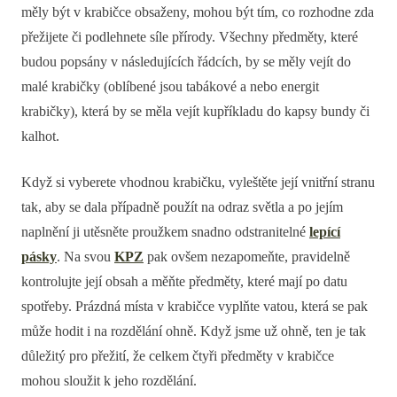
měly být v krabičce obsaženy, mohou být tím, co rozhodne zda
přežijete či podlehnete síle přírody. Všechny předměty, které
budou popsány v následujících řádcích, by se měly vejít do
malé krabičky (oblíbené jsou tabákové a nebo energit
krabičky), která by se měla vejít kupříkladu do kapsy bundy či
kalhot.
Když si vyberete vhodnou krabičku, vyleštěte její vnitřní stranu
tak, aby se dala případně použít na odraz světla a po jejím
naplnění ji utěsněte proužkem snadno odstranitelné
lepící
pásky
. Na svou
KPZ
pak ovšem nezapomeňte, pravidelně
kontrolujte její obsah a měňte předměty, které mají po datu
spotřeby. Prázdná místa v krabičce vyplňte vatou, která se pak
může hodit i na rozdělání ohně. Když jsme už ohně, ten je tak
důležitý pro přežití, že celkem čtyři předměty v krabičce
mohou sloužit k jeho rozdělání.