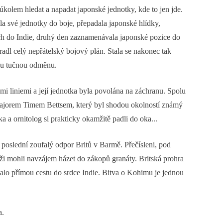
 úkolem hledat a napadat japonské jednotky, kde to jen jde.
la své jednotky do boje, přepadala japonské hlídky,
cích do Indie, druhý den zaznamenávala japonské pozice do
adl celý nepřátelský bojový plán. Stala se nakonec tak
vdu tučnou odměnu.
i liniemi a její jednotka byla povolána na záchranu. Spolu
a majorem Timem Bettsem, který byl shodou okolností známý
 a ornitolog si prakticky okamžitě padli do oka...
poslední zoufalý odpor Britů v Barmě. Přečísleni, pod
uži mohli navzájem házet do zákopů granáty. Britská prohra
alo přímou cestu do srdce Indie. Bitva o Kohimu je jednou
a.