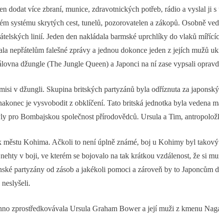
n dodat více zbraní, munice, zdravotnických potřeb, rádio a vyslal ji s
itém systému skrytých cest, tunelů, pozorovatelen a zákopů. Osobně ved
řátelských linií. Jeden den nakládala barmské uprchlíky do vlaků míří
la nepřátelům falešné zprávy a jednou dokonce jeden z jejích mužů ukr
álovna džungle (The Jungle Queen) a Japonci na ní zase vypsali opra
isi v džungli. Skupina britských partyzánů byla odříznuta za japonským
a nakonec je vysvobodit z obklíčení. Tato britská jednotka byla veden
ýly pro Bombajskou společnost přírodovědců. Ursula a Tim, antropoložka
t k městu Kohima. Ačkoli to není úplně známé, boj u Kohimy byl takový 
nehty v boji, ve kterém se bojovalo na tak krátkou vzdálenost, že si m
ínské partyzány od zásob a jakékoli pomoci a zároveň by to Japoncům d
 neslyšeli.
echno zprostředkovávala Ursula Graham Bower a její muži z kmenu Nag