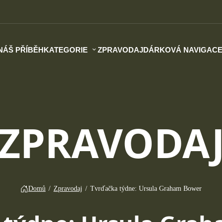
NÁŠ PŘÍBĚH
KATEGORIE
ZPRAVODAJ
DÁRKOVÁ NAVIGAC
ZPRAVODA
Domů
/
Zpravodaj
/
Tvrďačka týdne: Ursula Graham Bower