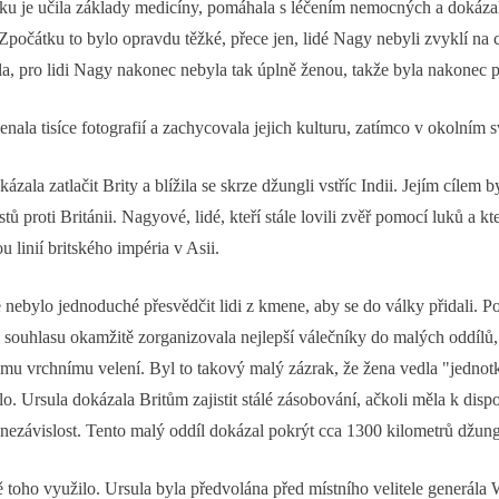
tku je učila základy medicíny, pomáhala s léčením nemocných a dokázala 
 Zpočátku to bylo opravdu těžké, přece jen, lidé Nagy nebyli zvyklí n
a, pro lidi Nagy nakonec nebyla tak úplně ženou, takže byla nakonec př
la tisíce fotografií a zachycovala jejich kulturu, zatímco v okolním svět
ala zatlačit Brity a blížila se skrze džungli vstříc Indii. Jejím cílem
tů proti Británii. Nagyové, lidé, kteří stále lovili zvěř pomocí luků a kte
 linií britského impéria v Asii.
le nebylo jednoduché přesvědčit lidi z kmene, aby se do války přidali.
 souhlasu okamžitě zorganizovala nejlepší válečníky do malých oddílů,
kému vrchnímu velení. Byl to takový malý zázrak, že žena vedla "jednot
lo. Ursula dokázala Britům zajistit stálé zásobování, ačkoli měla k dis
nezávislost. Tento malý oddíl dokázal pokrýt cca 1300 kilometrů džungle
 toho využilo. Ursula byla předvolána před místního velitele generála Wil