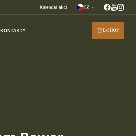
Kalendář akcí
CZ
E
KONTAKTY
E-SHOP
J