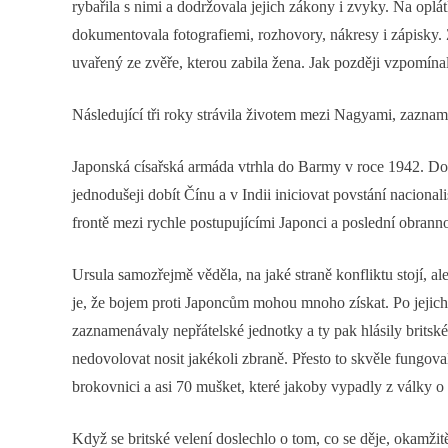
rybařila s nimi a dodržovala jejich zákony i zvyky. Na oplá
dokumentovala fotografiemi, rozhovory, nákresy i zápisky.
uvařený ze zvěře, kterou zabila žena. Jak později vzpomínal
Následující tři roky strávila životem mezi Nagyami, zaznamena
Japonská císařská armáda vtrhla do Barmy v roce 1942. Dokáz
jednodušeji dobít Čínu a v Indii iniciovat povstání nacionalis
frontě mezi rychle postupujícími Japonci a poslední obrannou
Ursula samozřejmě věděla, na jaké straně konfliktu stojí, a
je, že bojem proti Japoncům mohou mnoho získat. Po jejich
zaznamenávaly nepřátelské jednotky a ty pak hlásily brits
nedovolovat nosit jakékoli zbraně. Přesto to skvěle fungova
brokovnici a asi 70 mušket, které jakoby vypadly z války o 
Když se britské velení doslechlo o tom, co se děje, okamžitě