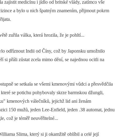
zajistit medicínu i jídlo od britské vlády, zatímco vše
a cizince a bylo u nich špatným znamením, přijmout pokrm
ijata.
ě zuřila válka, která hrozila, že je pohltí...
 bylo odříznout Indii od Číny, což by Japonsku umožnilo
ří si přáli zůstat zcela mimo dění, se najednou ocitli na
 Postupně se setkala se všemi kmenovými vůdci a přesvědčila
 které se potichu pohybovaly skrze barmskou džungli,
ku" kmenových válečníků, jejichž lid ani ženám
pozici 150 mužů, jeden Lee-Enfield, jeden .38 automat, jednu
, což je téměř neuvěřitelné...
liama Slima, který si ji okamžitě oblíbil a celé její