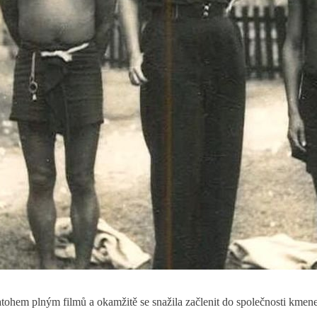
ohem plným filmů a okamžitě se snažila začlenit do společnosti kmene. N