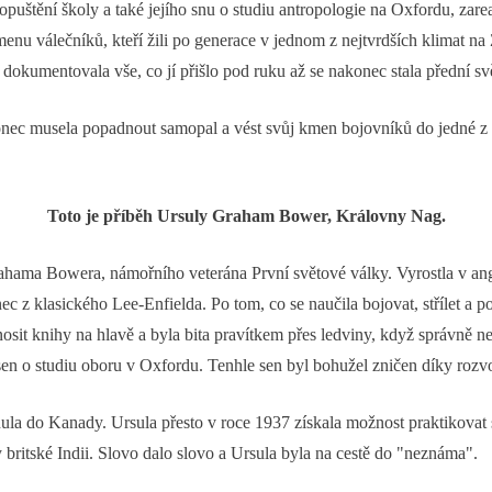
štění školy a také jejího snu o studiu antropologie na Oxfordu, zareag
 válečníků, kteří žili po generace v jednom z nejtvrdších klimat na Ze
ž dokumentovala vše, co jí přišlo pod ruku až se nakonec stala přední 
konec musela popadnout samopal a vést svůj kmen bojovníků do jedné 
Toto je příběh Ursuly Graham Bower, Královny Nag.
ahama Bowera, námořního veterána První světové války. Vyrostla v angl
c z klasického Lee-Enfielda. Po tom, co se naučila bojovat, střílet a p
sit knihy na hlavě a byla bita pravítkem přes ledviny, když správně ne
sen o studiu oboru v Oxfordu. Tenhle sen byl bohužel zničen díky roz
unula do Kanady. Ursula přesto v roce 1937 získala možnost praktikovat
hdy britské Indii. Slovo dalo slovo a Ursula byla na cestě do "neznáma".