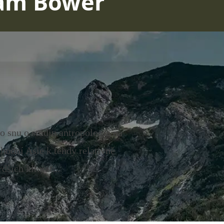
ham Bower
 snu o studiu antropologie na
hodní Asie k tehdy relativně
dších klimat...