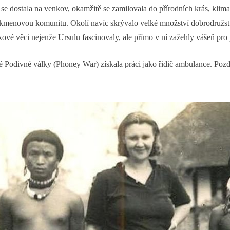
 se dostala na venkov, okamžitě se zamilovala do přírodních krás, kli
u kmenovou komunitu. Okolí navíc skrývalo velké množství dobrodružst
akové věci nejenže Ursulu fascinovaly, ale přímo v ní zažehly vášeň pro
né Podivné války (Phoney War) získala práci jako řidič ambulance. Pozdě