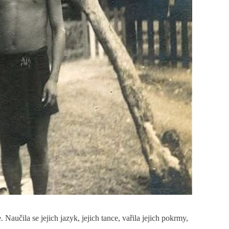
aučila se jejich jazyk, jejich tance, vařila jejich pokrmy,