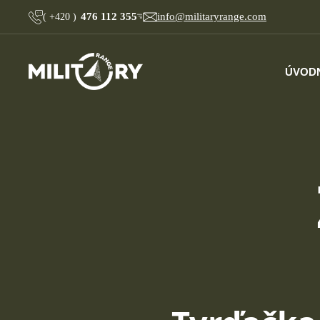
476 112 355
info@militaryrange.com
(
+420
)
ÚVOD