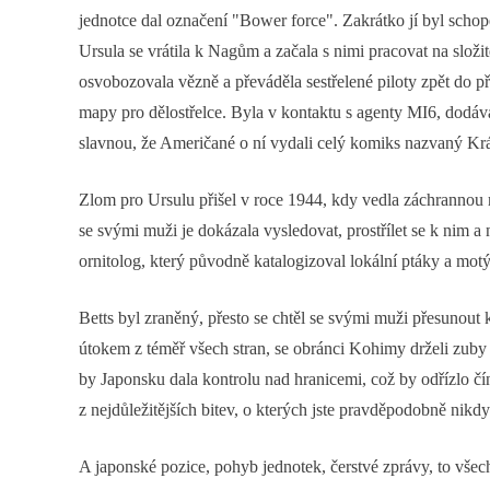
jednotce dal označení "Bower force". Zakrátko jí byl schope
Ursula se vrátila k Nagům a začala s nimi pracovat na slož
osvobozovala vězně a převáděla sestřelené piloty zpět do p
mapy pro dělostřelce. Byla v kontaktu s agenty MI6, dodáva
slavnou, že Američané o ní vydali celý komiks nazvaný Kr
Zlom pro Ursulu přišel v roce 1944, kdy vedla záchrannou m
se svými muži je dokázala vysledovat, prostřílet se k nim 
ornitolog, který původně katalogizoval lokální ptáky a mot
Betts byl zraněný, přesto se chtěl se svými muži přesunou
útokem z téměř všech stran, se obránci Kohimy drželi zuby 
by Japonsku dala kontrolu nad hranicemi, což by odřízlo č
z nejdůležitějších bitev, o kterých jste pravděpodobně nikdy
A japonské pozice, pohyb jednotek, čerstvé zprávy, to vš