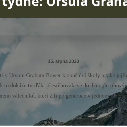
 týdne: Ursula Gra
15. srpna 2020
ily Ursulu Graham Bower k opuštění školy a také jejího
ak to dokáže tvrďák: přestěhovala se do džungle jihovýc
u válečníků, kteří žili po generace v jednom z nejtvr