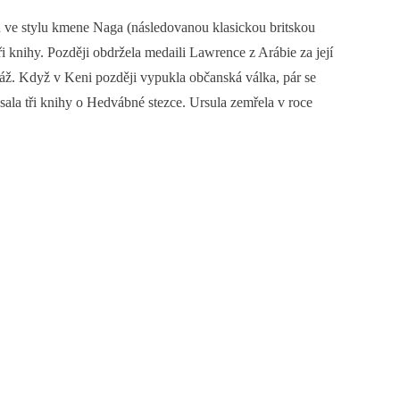
bu ve stylu kmene Naga (následovanou klasickou britskou
i knihy. Později obdržela medaili Lawrence z Arábie za její
ntáž. Když v Keni později vypukla občanská válka, pár se
sala tři knihy o Hedvábné stezce. Ursula zemřela v roce