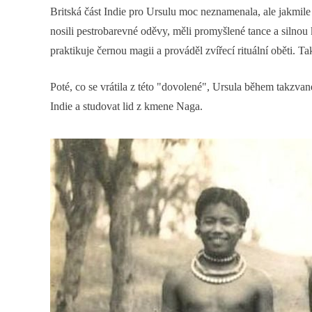
Britská část Indie pro Ursulu moc neznamenala, ale jakmile
nosili pestrobarevné oděvy, měli promyšlené tance a silno
praktikuje černou magii a prováděl zvířecí rituální oběti. T
Poté, co se vrátila z této "dovolené", Ursula během takzva
Indie a studovat lid z kmene Naga.