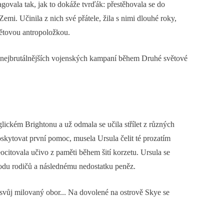
ovala tak, jak to dokáže tvrďák: přestěhovala se do
mi. Učinila z nich své přátele, žila s nimi dlouhé roky,
světovou antropoložkou.
z nejbrutálnějších vojenských kampaní během Druhé světové
ickém Brightonu a už odmala se učila střílet z různých
oskytovat první pomoc, musela Ursula čelit té prozatím
ocitovala učivo z paměti během šití korzetu. Ursula se
vodu rodičů a následnému nedostatku peněz.
 svůj milovaný obor... Na dovolené na ostrově Skye se