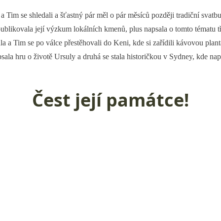
a Tim se shledali a šťastný pár měl o pár měsíců později tradiční svat
publikovala její výzkum lokálních kmenů, plus napsala o tomto tématu tř
la a Tim se po válce přestěhovali do Keni, kde si zařídili kávovou pla
sala hru o životě Ursuly a druhá se stala historičkou v Sydney, kde nap
Čest její památce!