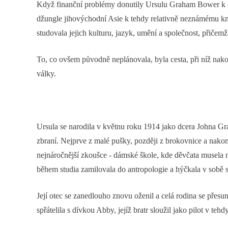
Když finanční problémy donutily Ursulu Graham Bower k opu
džungle jihovýchodní Asie k tehdy relativně neznámému kmenu
studovala jejich kulturu, jazyk, umění a společnost, přičem
To, co ovšem původně neplánovala, byla cesta, při níž na
války.
Ursula se narodila v květnu roku 1914 jako dcera Johna Gr
zbraní. Nejprve z malé pušky, později z brokovnice a nakone
nejnáročnější zkoušce - dámské škole, kde děvčata musela no
během studia zamilovala do antropologie a hýčkala v sobě 
Její otec se zanedlouho znovu oženil a celá rodina se přes
spřátelila s dívkou Abby, jejíž bratr sloužil jako pilot v te