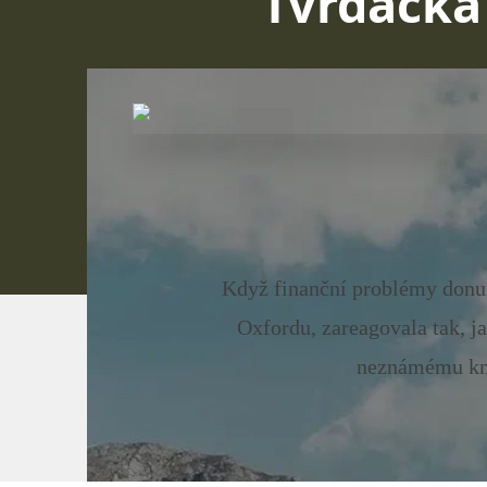
Tvrďačka
Když finanční problémy donut
Oxfordu, zareagovala tak, j
neznámému kmen