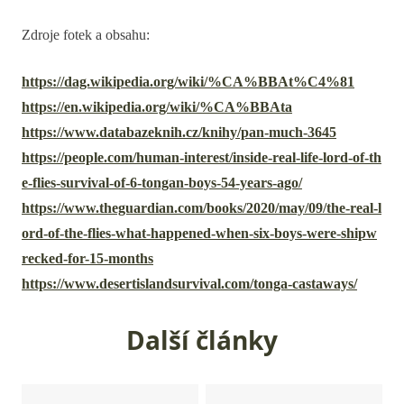
Zdroje fotek a obsahu:
https://dag.wikipedia.org/wiki/%CA%BBAt%C4%81
https://en.wikipedia.org/wiki/%CA%BBAta
https://www.databazeknih.cz/knihy/pan-much-3645
https://people.com/human-interest/inside-real-life-lord-of-th
e-flies-survival-of-6-tongan-boys-54-years-ago/
https://www.theguardian.com/books/2020/may/09/the-real-l
ord-of-the-flies-what-happened-when-six-boys-were-shipw
recked-for-15-months
https://www.desertislandsurvival.com/tonga-castaways/
Další články