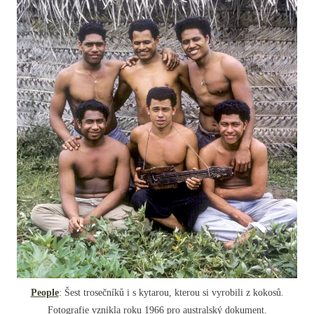
People
: Šest trosečníků i s kytarou, kterou si vyrobili z kokosů.
Fotografie vznikla roku 1966 pro australský dokument.