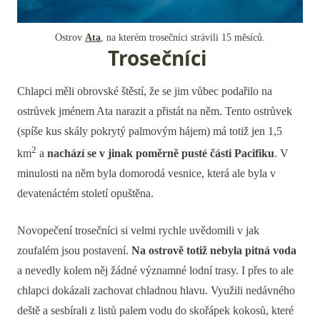
Ostrov
Ata
, na kterém trosečníci strávili 15 měsíců.
Trosečníci
Chlapci měli obrovské štěstí, že se jim vůbec podařilo na
ostrůvek jménem Ata narazit a přistát na něm. Tento ostrůvek
(spíše kus skály pokrytý palmovým hájem) má totiž jen 1,5
2
km
a
nachází se v jinak poměrně pusté části Pacifiku
. V
minulosti na něm byla domorodá vesnice, která ale byla v
devatenáctém století opuštěna.
Novopečení trosečníci si velmi rychle uvědomili v jak
zoufalém jsou postavení.
Na ostrově totiž nebyla pitná voda
a nevedly kolem něj žádné významné lodní trasy. I přes to ale
chlapci dokázali zachovat chladnou hlavu. Využili nedávného
deště a sesbírali z listů palem vodu do skořápek kokosů, které