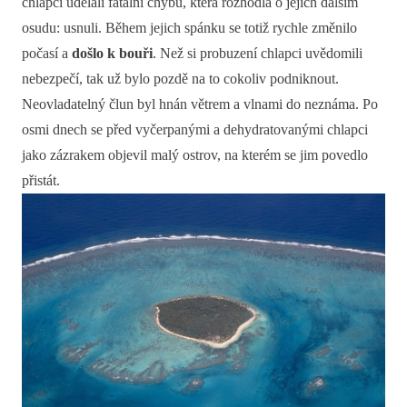
chlapci udělali fatální chybu, která rozhodla o jejich dalším
osudu: usnuli. Během jejich spánku se totiž rychle změnilo
počasí a
došlo k bouři
. Než si probuzení chlapci uvědomili
nebezpečí, tak už bylo pozdě na to cokoliv podniknout.
Neovladatelný člun byl hnán větrem a vlnami do neznáma. Po
osmi dnech se před vyčerpanými a dehydratovanými chlapci
jako zázrakem objevil malý ostrov, na kterém se jim povedlo
přistát.