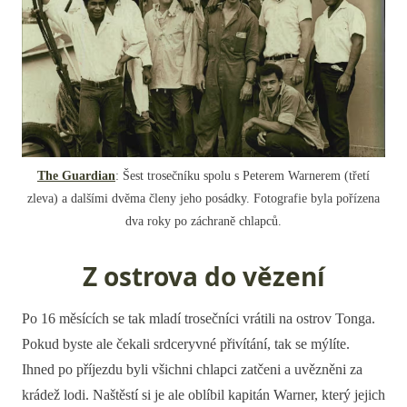
The Guardian
: Šest trosečníku spolu s Peterem Warnerem (třetí
zleva) a dalšími dvěma členy jeho posádky. Fotografie byla pořízena
dva roky po záchraně chlapců.
Z ostrova do vězení
Po 16 měsících se tak mladí trosečníci vrátili na ostrov Tonga.
Pokud byste ale čekali srdceryvné přivítání, tak se mýlíte.
Ihned po příjezdu byli všichni chlapci zatčeni a uvězněni za
krádež lodi. Naštěstí si je ale oblíbil kapitán Warner, který jejich