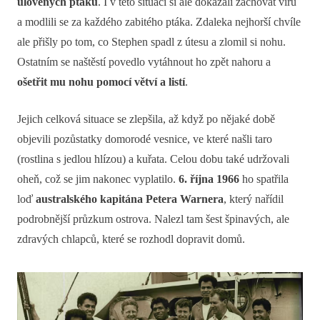
ulovených ptáků
. I v této situaci si ale dokázali zachovat víru
a modlili se za každého zabitého ptáka. Zdaleka nejhorší chvíle
ale přišly po tom, co Stephen spadl z útesu a zlomil si nohu.
Ostatním se naštěstí povedlo vytáhnout ho zpět nahoru a
ošetřit mu nohu pomocí větví a listí
.
Jejich celková situace se zlepšila, až když po nějaké době
objevili pozůstatky domorodé vesnice, ve které našli taro
(rostlina s jedlou hlízou) a kuřata. Celou dobu také udržovali
oheň, což se jim nakonec vyplatilo.
6. října 1966
ho spatřila
loď
australského kapitána Petera Warnera
, který nařídil
podrobnější průzkum ostrova. Nalezl tam šest špinavých, ale
zdravých chlapců, které se rozhodl dopravit domů.