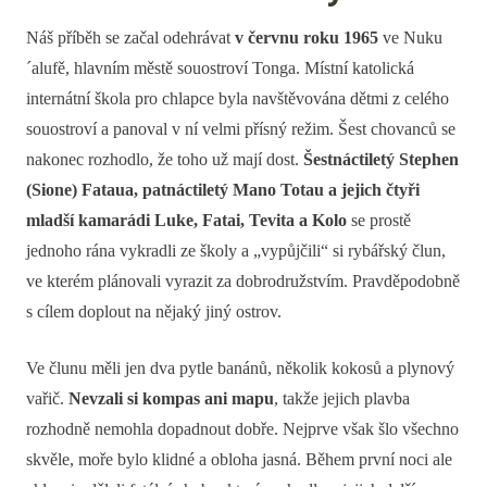
Náš příběh se začal odehrávat
v červnu roku 1965
ve Nuku
´alufě, hlavním městě souostroví Tonga. Místní katolická
internátní škola pro chlapce byla navštěvována dětmi z celého
souostroví a panoval v ní velmi přísný režim. Šest chovanců se
nakonec rozhodlo, že toho už mají dost.
Šestnáctiletý Stephen
(Sione) Fataua, patnáctiletý Mano Totau a jejich čtyři
mladší kamarádi Luke, Fatai, Tevita a Kolo
se prostě
jednoho rána vykradli ze školy a „vypůjčili“ si rybářský člun,
ve kterém plánovali vyrazit za dobrodružstvím. Pravděpodobně
s cílem doplout na nějaký jiný ostrov.
Ve člunu měli jen dva pytle banánů, několik kokosů a plynový
vařič.
Nevzali si kompas ani mapu
, takže jejich plavba
rozhodně nemohla dopadnout dobře. Nejprve však šlo všechno
skvěle, moře bylo klidné a obloha jasná. Během první noci ale