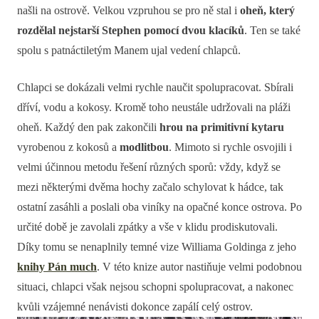
našli na ostrově. Velkou vzpruhou se pro ně stal i
oheň, který
rozdělal nejstarší Stephen pomocí dvou klacíků
. Ten se také
spolu s patnáctiletým Manem ujal vedení chlapců.
Chlapci se dokázali velmi rychle naučit spolupracovat. Sbírali
dříví, vodu a kokosy. Kromě toho neustále udržovali na pláži
oheň. Každý den pak zakončili
hrou na primitivní kytaru
vyrobenou z kokosů a
modlitbou
. Mimoto si rychle osvojili i
velmi účinnou metodu řešení různých sporů: vždy, když se
mezi některými dvěma hochy začalo schylovat k hádce, tak
ostatní zasáhli a poslali oba viníky na opačné konce ostrova. Po
určité době je zavolali zpátky a vše v klidu prodiskutovali.
Díky tomu se nenaplnily temné vize Williama Goldinga z jeho
knihy Pán much
. V této knize autor nastiňuje velmi podobnou
situaci, chlapci však nejsou schopni spolupracovat, a nakonec
kvůli vzájemné nenávisti dokonce zapálí celý ostrov.