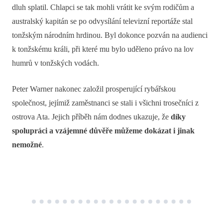
dluh splatil. Chlapci se tak mohli vrátit ke svým rodičům a
australský kapitán se po odvysílání televizní reportáže stal
tonžským národním hrdinou. Byl dokonce pozván na audienci
k tonžskému králi, při které mu bylo uděleno právo na lov
humrů v tonžských vodách.
Peter Warner nakonec založil prosperující rybářskou
společnost, jejímiž zaměstnanci se stali i všichni trosečníci z
ostrova Ata. Jejich příběh nám dodnes ukazuje, že
díky
spolupráci a vzájemné důvěře můžeme dokázat i jinak
nemožné
.