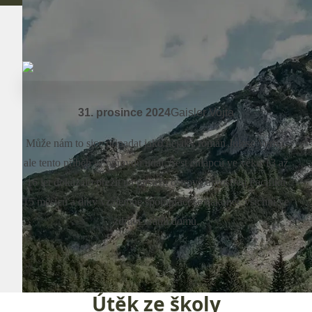
31. prosince 2024
Gaisler Vojta
Může nám to sice připadat jako nějaký román Julese Verna,
ale tento příběh se opravdu udál. Šest chlapců ve věku 13 až
16 let dokázalo přežít na pustém ostrově uprostřed Pacifiku
15 měsíců a díky vzájemné spolupráci se nakonec všichni ve
zdraví vrátili domů.
Útěk ze školy