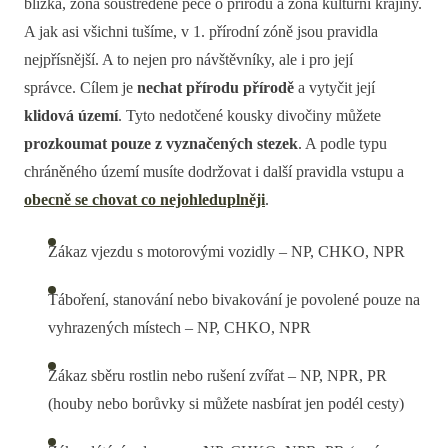
blízká, zóna soustředěné péče o přírodu a zóna kulturní krajiny.
A jak asi všichni tušíme, v 1. přírodní zóně jsou pravidla
nejpřísnější. A to nejen pro návštěvníky, ale i pro její
správce. Cílem je
nechat přírodu přírodě
a vytyčit její
klidová území
. Tyto nedotčené kousky divočiny můžete
prozkoumat pouze z vyznačených stezek
. A podle typu
chráněného území musíte dodržovat i další pravidla vstupu a
obecně se chovat co nejohleduplněji
.
Zákaz vjezdu s motorovými vozidly – NP, CHKO, NPR
Táboření, stanování nebo bivakování je povolené pouze na
vyhrazených místech – NP, CHKO, NPR
Zákaz sběru rostlin nebo rušení zvířat – NP, NPR, PR
(houby nebo borůvky si můžete nasbírat jen podél cesty)