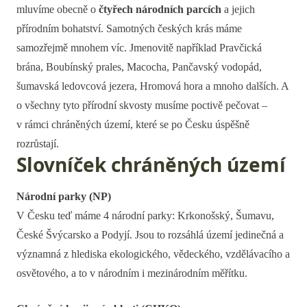
mluvíme obecně o
čtyřech národních parcích
a jejich
přírodním bohatství. Samotných českých krás máme
samozřejmě mnohem víc. Jmenovitě například Pravčická
brána, Boubínský prales, Macocha, Pančavský vodopád,
šumavská ledovcová jezera, Hromová hora a mnoho dalších. A
o všechny tyto přírodní skvosty musíme poctivě pečovat –
v rámci chráněných území, které se po Česku úspěšně
rozrůstají.
Slovníček chráněných území
Národní parky (NP)
V Česku teď máme 4 národní parky: Krkonošský, Šumavu,
České Švýcarsko a Podyjí. Jsou to rozsáhlá území jedinečná a
významná z hlediska ekologického, vědeckého, vzdělávacího a
osvětového, a to v národním i mezinárodním měřítku.