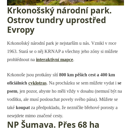
Krkonošský národní park.
Ostrov tundry uprostřed
Evropy
Krkonošský národní park je nejstarším u nás. Vznikl v roce
1963. Stará se o něj KRNAP a všechny jeho zóny si můžete
prohlédnout na
interaktivní mapce
.
Krkonoše jsou protkány sítí
800 km pěších cest a 400 km
oficiálních
cyklotras
. Na procházku se sem můžete vydat i
se
psem
, jen pozor, abyste ho měli vždy v dosahu (nemusí být na
vodítku, ale musí poslouchat povely svého pána). Můžete se
také
koupat
za předpokladu, že nezničíte břehové porosty a
nesejdete mimo značené cesty.
NP Šumava. Přes 68 ha