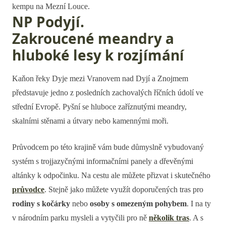
kempu na Mezní Louce.
NP Podyjí.
Zakroucené meandry a
hluboké lesy k rozjímání
Kaňon řeky Dyje mezi Vranovem nad Dyjí a Znojmem
představuje jedno z posledních zachovalých říčních údolí ve
střední Evropě. Pyšní se hluboce zaříznutými meandry,
skalními stěnami a útvary nebo kamennými moři.
Průvodcem po této krajině vám bude důmyslně vybudovaný
systém s trojjazyčnými informačními panely a dřevěnými
altánky k odpočinku. Na cestu ale můžete přizvat i skutečného
průvodce
. Stejně jako můžete využít doporučených tras pro
rodiny s kočárky
nebo
osoby s omezeným pohybem
. I na ty
v národním parku mysleli a vytyčili pro ně
několik tras
. A s