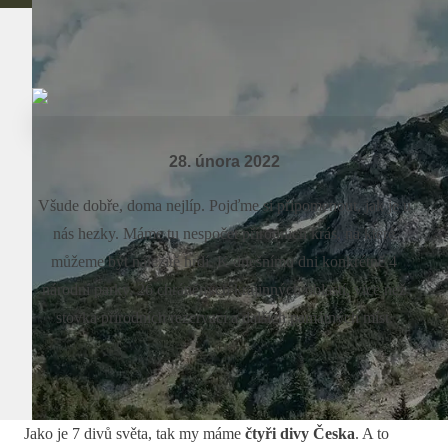
28. února 2022
Všude dobře, doma nejlíp. Pojďme si připomenout, jak je u
nás hezky. Máme tu nespočet přírodních krás, na které
můžeme být náležitě hrdí. K dnešnímu dni konkrétně 4
národní parky, 26 chráněných krajinných oblastí, více než
stovka přírodních rezervací a dalších památných míst.
Jako je 7 divů světa, tak my máme
čtyři divy Česka
. A to