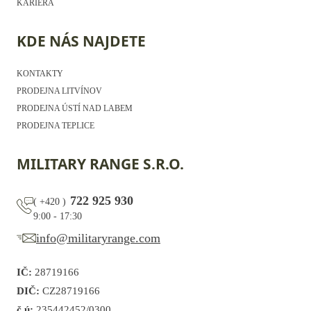
KARIÉRA
KDE NÁS NAJDETE
KONTAKTY
PRODEJNA LITVÍNOV
PRODEJNA ÚSTÍ NAD LABEM
PRODEJNA TEPLICE
MILITARY RANGE S.R.O.
722 925 930
(
+420
)
9:00 - 17:30
info@militaryrange.com
IČ:
28719166
DIČ:
CZ28719166
č.ú:
235442452/0300