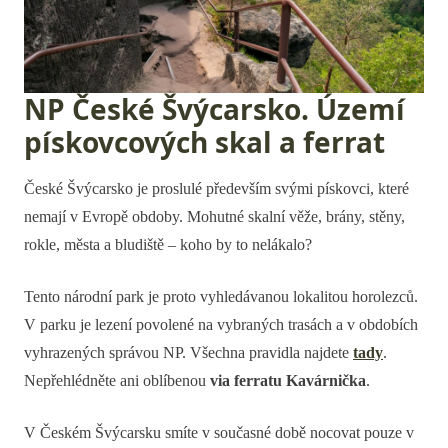
NP České Švýcarsko. Území
pískovcových skal a ferrat
České Švýcarsko je proslulé především svými pískovci, které
nemají v Evropě obdoby. Mohutné skalní věže, brány, stěny,
rokle, města a bludiště – koho by to nelákalo?
Tento národní park je proto vyhledávanou lokalitou horolezců.
V parku je lezení povolené na vybraných trasách a v obdobích
vyhrazených správou NP. Všechna pravidla najdete
tady
.
Nepřehlédněte ani oblíbenou
via ferratu Kavárnička
.
V Českém Švýcarsku smíte v současné době nocovat pouze v