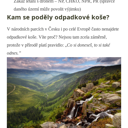
Zákaz létání s dronem – NP, CHKO, NPR, PR (správce
daného území může povolit výjimku)
Kam se poděly odpadkové koše?
V národních parcích v Česku i po celé Evropě často nenajdete
odpadkové koše. Víte proč? Nejsou tam zcela záměrně,
protože v přírodě platí pravidlo: „
Co si doneseš, to si také
odnes.”