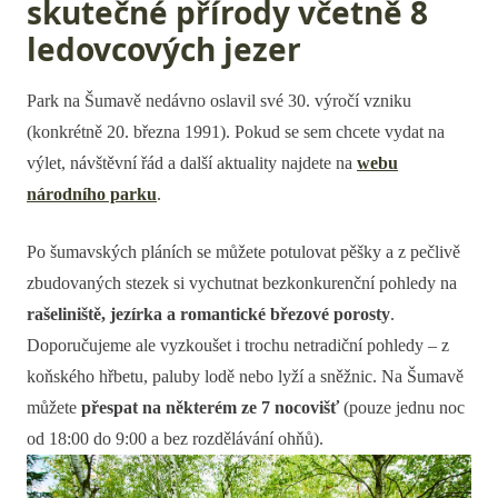
skutečné přírody včetně 8
ledovcových jezer
Park na Šumavě nedávno oslavil své 30. výročí vzniku
(konkrétně 20. března 1991). Pokud se sem chcete vydat na
výlet, návštěvní řád a další aktuality najdete na
webu
národního parku
.
Po šumavských pláních se můžete potulovat pěšky a z pečlivě
zbudovaných stezek si vychutnat bezkonkurenční pohledy na
rašeliniště, jezírka a romantické březové porosty
.
Doporučujeme ale vyzkoušet i trochu netradiční pohledy – z
koňského hřbetu, paluby lodě nebo lyží a sněžnic. Na Šumavě
můžete
přespat na některém ze 7 nocovišť
(pouze jednu noc
od 18:00 do 9:00 a bez rozdělávání ohňů).