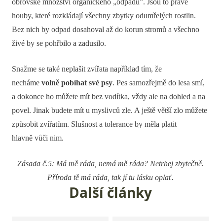
obrovské množství organického „odpadu”. Jsou to právě
houby, které rozkládají všechny zbytky odumřelých rostlin.
Bez nich by odpad dosahoval až do korun stromů a všechno
živé by se pohřbilo a zadusilo.
Snažme se také neplašit zvířata například tím, že
necháme
volně pobíhat své psy
. Pes samozřejmě do lesa smí,
a dokonce ho můžete mít bez vodítka, vždy ale na dohled a na
povel. Jinak budete mít u myslivců zle. A ještě větší zlo můžete
způsobit zvířatům. Slušnost a tolerance by měla platit
hlavně vůči nim.
Zásada č.5: Má mě ráda, nemá mě ráda? Netrhej zbytečně.
Příroda tě má ráda, tak jí tu lásku oplať.
Další články