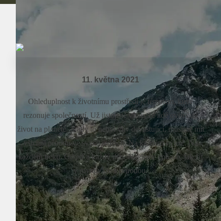
11. května 2021
Ohleduplnost k životnímu prostředí je tématem, které
rezonuje společností. Už jistojistě víme, že lidé ovlivňují
život na planetě. A aby to nebyl vliv devastující, musíme mít
všichni přírodu ve svých srdcích. Na každém výletě. Na
každém treku. Odteď a každý den. Najděme způsob, jak žít
v rovnováze s přírodou.