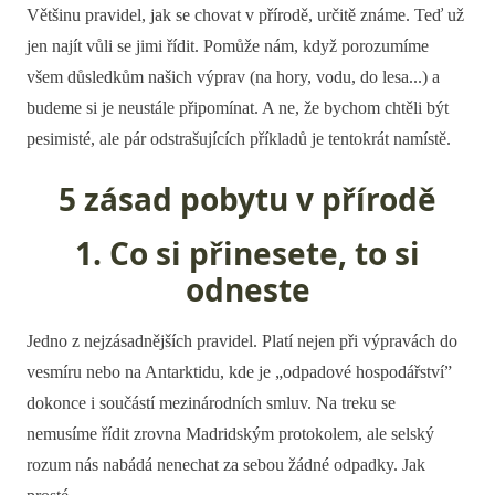
Většinu pravidel, jak se chovat v přírodě, určitě známe. Teď už
jen najít vůli se jimi řídit. Pomůže nám, když porozumíme
všem důsledkům našich výprav (na hory, vodu, do lesa...) a
budeme si je neustále připomínat. A ne, že bychom chtěli být
pesimisté, ale pár odstrašujících příkladů je tentokrát namístě.
5 zásad pobytu v přírodě
1. Co si přinesete, to si
odneste
Jedno z nejzásadnějších pravidel. Platí nejen při výpravách do
vesmíru nebo na Antarktidu, kde je „odpadové hospodářství”
dokonce i součástí mezinárodních smluv. Na treku se
nemusíme řídit zrovna Madridským protokolem, ale selský
rozum nás nabádá nenechat za sebou žádné odpadky. Jak