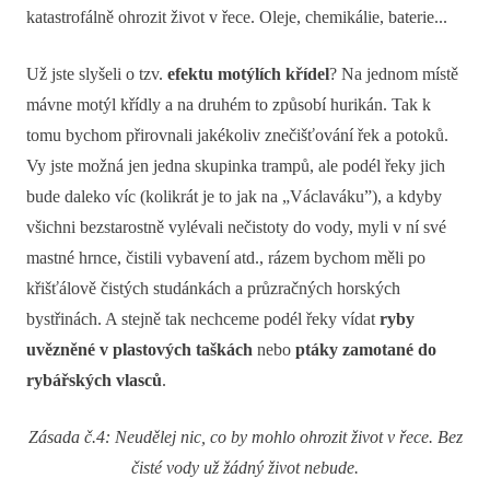
katastrofálně ohrozit život v řece. Oleje, chemikálie, baterie...
Už jste slyšeli o tzv.
efektu motýlích křídel
? Na jednom místě
mávne motýl křídly a na druhém to způsobí hurikán. Tak k
tomu bychom přirovnali jakékoliv znečišťování řek a potoků.
Vy jste možná jen jedna skupinka trampů, ale podél řeky jich
bude daleko víc (kolikrát je to jak na „Václaváku”), a kdyby
všichni bezstarostně vylévali nečistoty do vody, myli v ní své
mastné hrnce, čistili vybavení atd., rázem bychom měli po
křišťálově čistých studánkách a průzračných horských
bystřinách. A stejně tak nechceme podél řeky vídat
ryby
uvězněné v plastových taškách
nebo
ptáky zamotané do
rybářských vlasců
.
Zásada č.4: Neudělej nic, co by mohlo ohrozit život v řece. Bez
čisté vody už žádný život nebude.