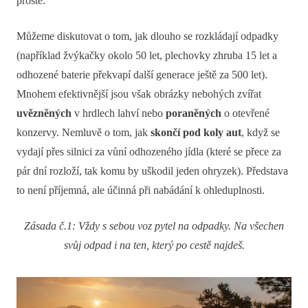
prosté.
Můžeme diskutovat o tom, jak dlouho se rozkládají odpadky
(například žvýkačky okolo 50 let, plechovky zhruba 15 let a
odhozené baterie překvapí další generace ještě za 500 let).
Mnohem efektivnější jsou však obrázky nebohých zvířat
uvězněných
v hrdlech lahví nebo
poraněných
o otevřené
konzervy. Nemluvě o tom, jak
skončí pod koly aut
, když se
vydají přes silnici za vůní odhozeného jídla (které se přece za
pár dní rozloží, tak komu by uškodil jeden ohryzek). Představa
to není příjemná, ale účinná při nabádání k ohleduplnosti.
Zásada č.1: Vždy s sebou voz pytel na odpadky. Na všechen
svůj odpad i na ten, který po cestě najdeš.