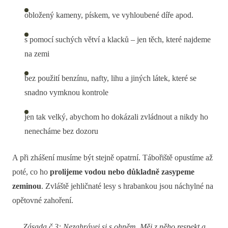
obložený kameny, pískem, ve vyhloubené díře apod.
s pomocí suchých větví a klacků – jen těch, které najdeme
na zemi
bez použití benzínu, nafty, lihu a jiných látek, které se
snadno vymknou kontrole
jen tak velký, abychom ho dokázali zvládnout a nikdy ho
nenecháme bez dozoru
A při zhášení musíme být stejně opatrní. Tábořiště opustíme až
poté, co ho
prolijeme vodou nebo důkladně zasypeme
zeminou
. Zvláště jehličnaté lesy s hrabankou jsou náchylné na
opětovné zahoření.
Zásada č.3: Nezahrávej si s ohněm. Měj z něho respekt a