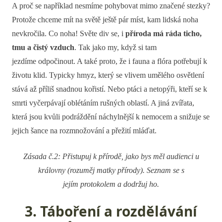
A proč se například nesmíme pohybovat mimo značené stezky?
Protože chceme mít na světě ještě pár míst, kam lidská noha
nevkročila. Co noha! Světe div se, i
příroda má ráda ticho,
tmu a čistý vzduch
. Tak jako my, když si tam
jezdíme odpočinout. A také proto, že i fauna a flóra potřebují k
životu klid. Typicky hmyz, který se vlivem umělého osvětlení
stává až příliš snadnou kořistí. Nebo ptáci a netopýři, kteří se k
smrti vyčerpávají oblétáním rušných oblastí. A jiná zvířata,
která jsou kvůli podráždění náchylnější k nemocem a snižuje se
jejich šance na rozmnožování a přežití mláďat.
Zásada č.2: Přistupuj k přírodě, jako bys měl audienci u
královny (rozuměj matky přírody). Seznam se s
jejím protokolem a dodržuj ho.
3. Táboření a rozdělávání