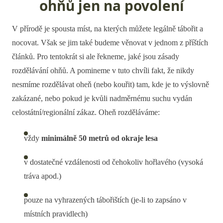
ohňů jen na povolení
V přírodě je spousta míst, na kterých můžete legálně tábořit a
nocovat. Však se jim také budeme věnovat v jednom z příštích
článků. Pro tentokrát si ale řekneme, jaké jsou zásady
rozdělávání ohňů. A pomineme v tuto chvíli fakt, že nikdy
nesmíme rozdělávat oheň (nebo kouřit) tam, kde je to výslovně
zakázané, nebo pokud je kvůli nadměrnému suchu vydán
celostátní/regionální zákaz. Oheň rozděláváme:
vždy
minimálně 50 metrů od okraje lesa
v dostatečné vzdálenosti od čehokoliv hořlavého (vysoká
tráva apod.)
pouze na vyhrazených tábořištích (je-li to zapsáno v
místních pravidlech)