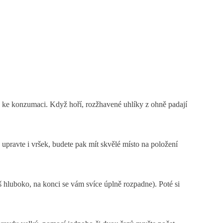
ý ke konzumaci. Když hoří, rozžhavené uhlíky z ohně padají
to upravte i vršek, budete pak mít skvělé místo na položení
iš hluboko, na konci se vám svíce úplně rozpadne). Poté si