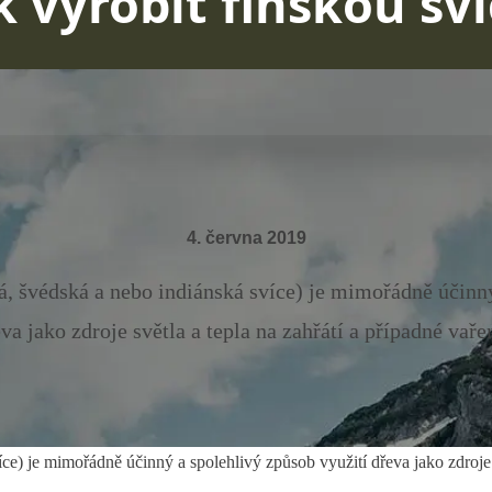
k vyrobit finskou sví
4. června 2019
á, švédská a nebo indiánská svíce) je mimořádně účinný
va jako zdroje světla a tepla na zahřátí a případné vařen
e) je mimořádně účinný a spolehlivý způsob využití dřeva jako zdroje sv