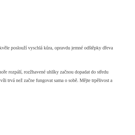
skvěle poslouží vyschlá kůra, opravdu jemné odštěpky dřeva
nahoře rozpálí, rozžhavené uhlíky začnou dopadat do středu
íli trvá než začne fungovat sama o sobě. Mějte trpělivost a