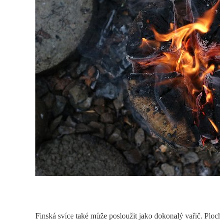
Finská svíce také může posloužit jako dokonalý vařič. Ploch