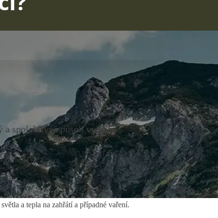
ci?
 a spolehlivý způsob využití
í...
ětla a tepla na zahřátí a případné vaření.