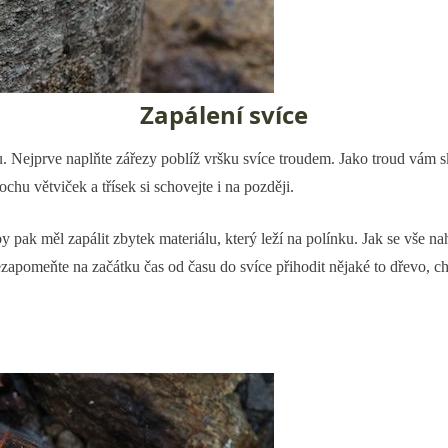
Zapálení svíce
u. Nejprve naplňte zářezy poblíž vršku svíce troudem. Jako troud vám 
ochu větviček a třísek si schovejte i na později.
by pak měl zapálit zbytek materiálu, který leží na polínku. Jak se vše 
zapomeňte na začátku čas od času do svíce přihodit nějaké to dřevo, chv