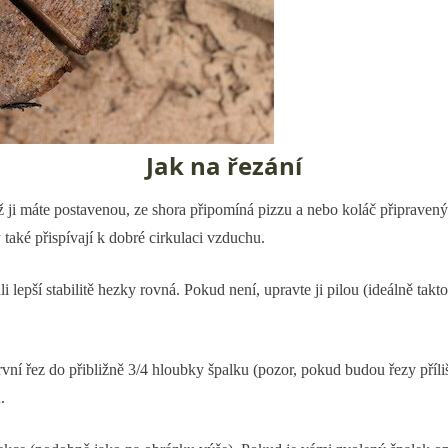
Jak na řezání
yž ji máte postavenou, ze shora připomíná pizzu a nebo koláč připraven
také přispívají k dobré cirkulaci vzduchu.
ůli lepší stabilitě hezky rovná. Pokud není, upravte ji pilou (ideálně tak
první řez do přibližně 3/4 hloubky špalku (pozor, pokud budou řezy příl
.