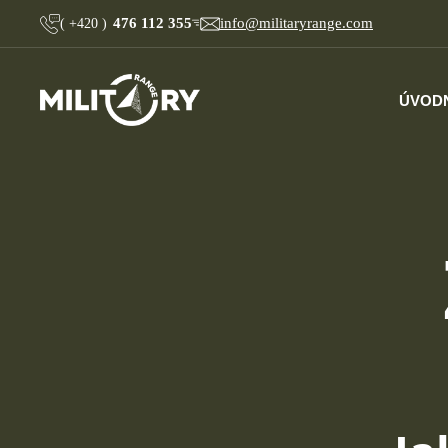
476 112 355
info@militaryrange.com
(
+420
)
ÚVOD