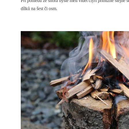
Při pohledu ze shora byste měli vidět čtyři přibližně stej
dílků na šest či osm.