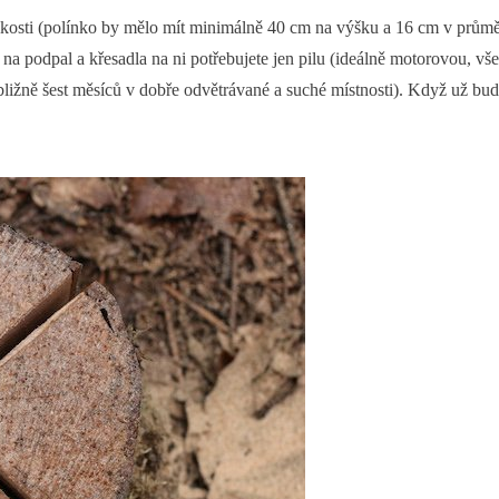
likosti (polínko by mělo mít minimálně 40 cm na výšku a 16 cm v průmě
na podpal a křesadla na ni potřebujete jen pilu (ideálně motorovou, vš
ibližně šest měsíců v dobře odvětrávané a suché místnosti). Když už bud