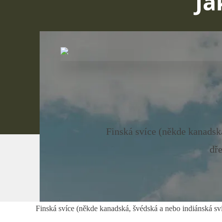
Ja
Finská svíce (někde kanadsk
dře
Finská svíce (někde kanadská, švédská a nebo indiánská svíc