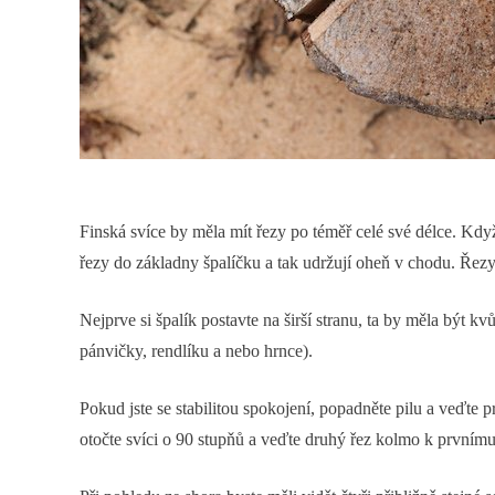
Finská svíce by měla mít řezy po téměř celé své délce. Kd
řezy do základny špalíčku a tak udržují oheň v chodu. Řezy 
Nejprve si špalík postavte na širší stranu, ta by měla být kv
pánvičky, rendlíku a nebo hrnce).
Pokud jste se stabilitou spokojení, popadněte pilu a veďte 
otočte svíci o 90 stupňů a veďte druhý řez kolmo k prvnímu