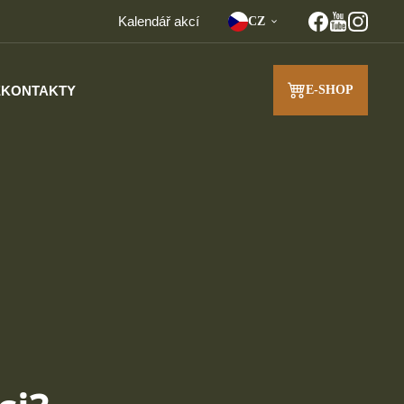
Kalendář akcí
CZ
E
KONTAKTY
E-SHOP
J