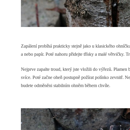
Zapálení probíhá prakticky stejně jako u klasického ohníčk
a nebo papír. Poté nahoru přidejte třísky a malé větvičky. Tr
Nejprve zapalte troud, který jste vložili do výřezů. Plamen 
svíce. Poté začne oheň postupně požírat polínko zevnitř. Ne
budete odměněni stabilním ohněm během chvíle.