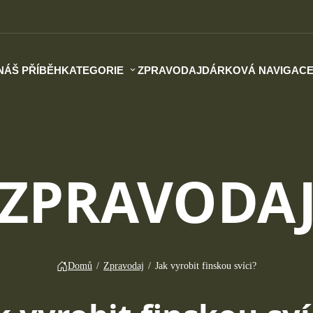
NÁŠ PŘÍBĚH
KATEGORIE
ZPRAVODAJ
DÁRKOVÁ NAVIGAC
ZPRAVODA
Domů
/
Zpravodaj
/
Jak vyrobit finskou svíci?