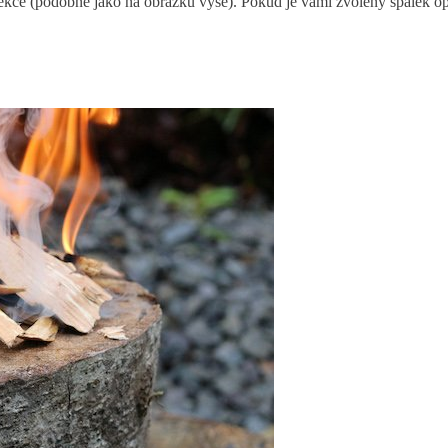
né sekce (podobně jako na obrázku výše). Pokud je vámi zvolený špalek 