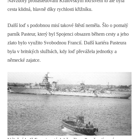
Navzdory pronásledování Královským loďstvem to ale byla
cesta klidná, hlavně díky rychlosti křižníku.
Další loď s podobnou misí takové štěstí neměla. Šlo o pomalý
parník Pasteur, který byl Spojenci obsazen během cesty a jeho
zlato bylo využito Svobodnou Francií. Další kariéra Pasteura
byla v britských službách, kdy loď převážela jednotky a
německé zajatce.