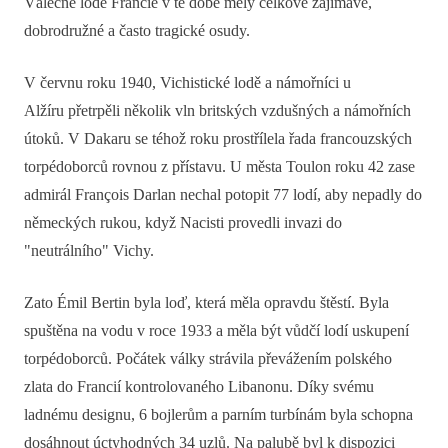
Válečné lodě Francie v té době měly celkově zajímavé,
dobrodružné a často tragické osudy.
V červnu roku 1940, Vichistické lodě a námořníci u
Alžíru přetrpěli několik vln britských vzdušných a námořních
útoků. V Dakaru se téhož roku prostřílela řada francouzských
torpédoborců rovnou z přístavu. U města Toulon roku 42 zase
admirál François Darlan nechal potopit 77 lodí, aby nepadly do
německých rukou, když Nacisti provedli invazi do
"neutrálního" Vichy.
Zato Émil Bertin byla loď, která měla opravdu štěstí. Byla
spuštěna na vodu v roce 1933 a měla být vůdčí lodí uskupení
torpédoborců. Počátek války strávila převážením polského
zlata do Francií kontrolovaného Libanonu. Díky svému
ladnému designu, 6 bojlerům a parním turbínám byla schopna
dosáhnout úctyhodných 34 uzlů. Na palubě byl k dispozici