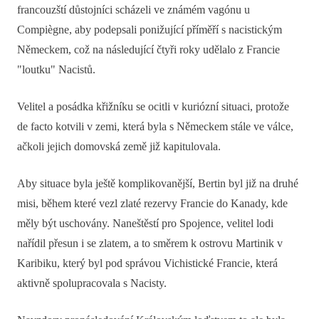
francouzští důstojníci scházeli ve známém vagónu u
Compiègne, aby podepsali ponižující příměří s nacistickým
Německem, což na následující čtyři roky udělalo z Francie
"loutku" Nacistů.
Velitel a posádka křižníku se ocitli v kuriózní situaci, protože
de facto kotvili v zemi, která byla s Německem stále ve válce,
ačkoli jejich domovská země již kapitulovala.
Aby situace byla ještě komplikovanější, Bertin byl již na druhé
misi, během které vezl zlaté rezervy Francie do Kanady, kde
měly být uschovány. Naneštěstí pro Spojence, velitel lodi
nařídil přesun i se zlatem, a to směrem k ostrovu Martinik v
Karibiku, který byl pod správou Vichistické Francie, která
aktivně spolupracovala s Nacisty.