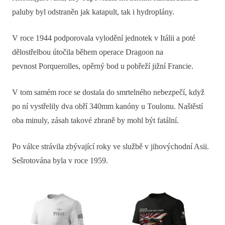
paluby byl odstraněn jak katapult, tak i hydroplány.
V roce 1944 podporovala vylodění jednotek v Itálii a poté
dělostřelbou útočila během operace Dragoon na
pevnost Porquerolles, opěrný bod u pobřeží jižní Francie.
V tom samém roce se dostala do smrtelného nebezpečí, když
po ní vystřelily dva obří 340mm kanóny u Toulonu. Naštěstí
oba minuly, zásah takové zbraně by mohl být fatální.
Po válce strávila zbývající roky ve službě v jihovýchodní Asii.
Sešrotována byla v roce 1959.