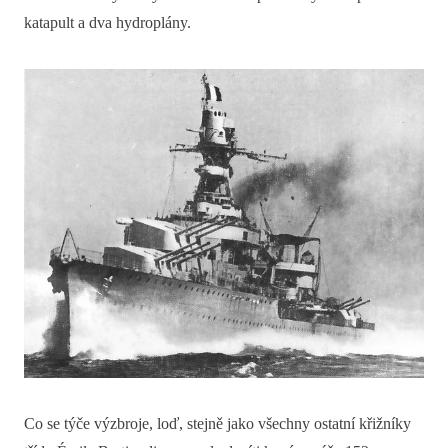
katapult a dva hydroplány.
Co se týče výzbroje, loď, stejně jako všechny ostatní křižníky