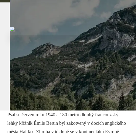
7. března 2018
Psal se červen roku 1940 a 180 metrů dlouhý francouzský
lehký křižník Émile Bertin byl zakotvený v docích
anglického města Halifax...
Psal se červen roku 1940 a 180 metrů dlouhý francouzský
lehký křižník Émile Bertin byl zakotvený v docích anglického
města Halifax. Zhruba v té době se v kontinentální Evropě