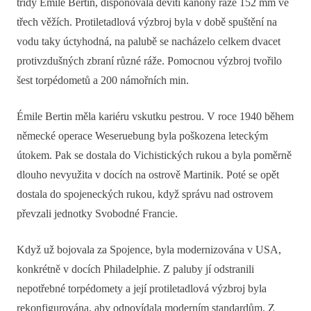
třídy Émile Bertin, disponovala devíti kanóny ráže 152 mm ve
třech věžích. Protiletadlová výzbroj byla v době spuštění na
vodu taky úctyhodná, na palubě se nacházelo celkem dvacet
protivzdušných zbraní různé ráže. Pomocnou výzbroj tvořilo
šest torpédometů a 200 námořních min.
Émile Bertin měla kariéru vskutku pestrou. V roce 1940 během
německé operace Weseruebung byla poškozena leteckým
útokem. Pak se dostala do Vichistických rukou a byla poměrně
dlouho nevyužita v docích na ostrově Martinik. Poté se opět
dostala do spojeneckých rukou, když správu nad ostrovem
převzali jednotky Svobodné Francie.
Když už bojovala za Spojence, byla modernizována v USA,
konkrétně v docích Philadelphie. Z paluby jí odstranili
nepotřebné torpédomety a její protiletadlová výzbroj byla
rekonfigurována, aby odpovídala moderním standardům. Z