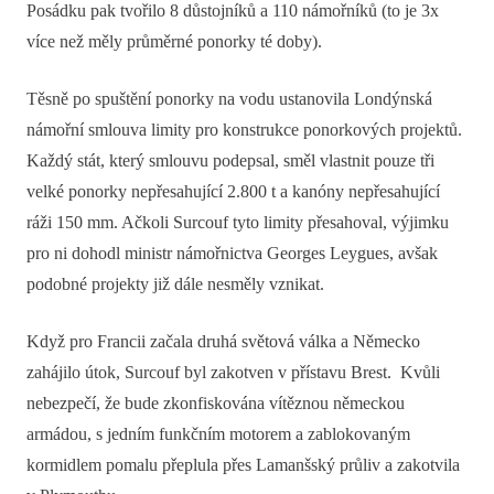
Posádku pak tvořilo 8 důstojníků a 110 námořníků (to je 3x
více než měly průměrné ponorky té doby).
Těsně po spuštění ponorky na vodu ustanovila Londýnská
námořní smlouva limity pro konstrukce ponorkových projektů.
Každý stát, který smlouvu podepsal, směl vlastnit pouze tři
velké ponorky nepřesahující 2.800 t a kanóny nepřesahující
ráži 150 mm. Ačkoli Surcouf tyto limity přesahoval, výjimku
pro ni dohodl ministr námořnictva Georges Leygues, avšak
podobné projekty již dále nesměly vznikat.
Když pro Francii začala druhá světová válka a Německo
zahájilo útok, Surcouf byl zakotven v přístavu Brest. Kvůli
nebezpečí, že bude zkonfiskována vítěznou německou
armádou, s jedním funkčním motorem a zablokovaným
kormidlem pomalu přeplula přes Lamanšský průliv a zakotvila