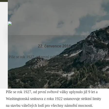
22. července 2016
Píše se rok 1927, od první světové války uplynulo již 9 let a
Washingtonská...
Píše se rok 1927, od první světové války uplynulo již 9 let a
Washingtonská smlouva z roku 1922 ustanovuje striktní limity
na stavbu válečných lodí pro všechny námořní mocnosti.