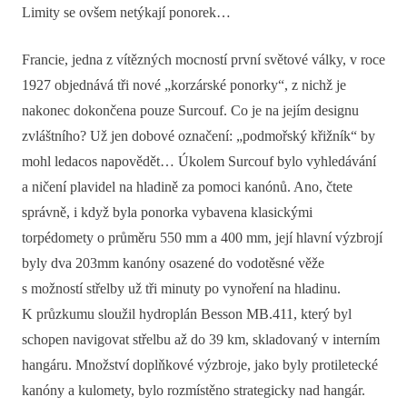
Limity se ovšem netýkají ponorek…
Francie, jedna z vítězných mocností první světové války, v roce
1927 objednává tři nové „korzárské ponorky“, z nichž je
nakonec dokončena pouze Surcouf. Co je na jejím designu
zvláštního? Už jen dobové označení: „podmořský křižník“ by
mohl ledacos napovědět… Úkolem Surcouf bylo vyhledávání
a ničení plavidel na hladině za pomoci kanónů. Ano, čtete
správně, i když byla ponorka vybavena klasickými
torpédomety o průměru 550 mm a 400 mm, její hlavní výzbrojí
byly dva 203mm kanóny osazené do vodotěsné věže
s možností střelby už tři minuty po vynoření na hladinu.
K průzkumu sloužil hydroplán Besson MB.411, který byl
schopen navigovat střelbu až do 39 km, skladovaný v interním
hangáru. Množství doplňkové výzbroje, jako byly protiletecké
kanóny a kulomety, bylo rozmístěno strategicky nad hangár.