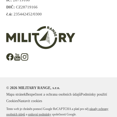
IČ:
28719166
DIČ:
CZ28719166
č.ú:
235442452/0300
©
2026
MILITARY RANGE, s.r.o.
Mapa stránek
Bezpečnost a ochrana osobních údajů
Podmínky použití
Cookies
Nastavit cookies
Tento web je chráněn pomocí Google ReCAPTCHA a platí pro něj
zásady ochrany
osobních údajů
a
smluvní podmínky
společnosti Google.