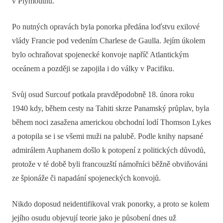
v Plymouthu.
Po nutných opravách byla ponorka předána loďstvu exilové
vlády Francie pod vedením Charlese de Gaulla. Jejím úkolem
bylo ochraňovat spojenecké konvoje napříč Atlantickým
oceánem a později se zapojila i do války v Pacifiku.
Svůj osud Surcouf potkala pravděpodobně 18. února roku
1940 kdy, během cesty na Tahiti skrze Panamský průplav, byla
během noci zasažena americkou obchodní lodí Thomson Lykes
a potopila se i se všemi muži na palubě. Podle knihy napsané
admirálem Auphanem došlo k potopení z politických důvodů,
protože v té době byli francouzští námořníci běžně obviňováni
ze špionáže či napadání spojeneckých konvojů.
Nikdo doposud neidentifikoval vrak ponorky, a proto se kolem
jejího osudu objevují teorie jako je působení dnes už