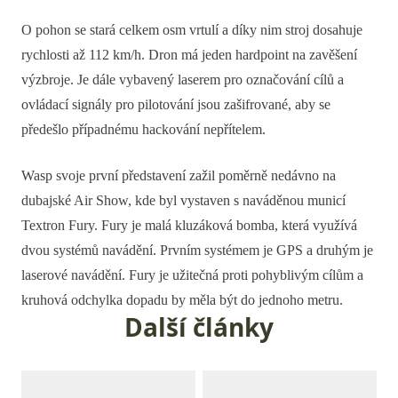
O pohon se stará celkem osm vrtulí a díky nim stroj dosahuje
rychlosti až 112 km/h. Dron má jeden hardpoint na zavěšení
výzbroje. Je dále vybavený laserem pro označování cílů a
ovládací signály pro pilotování jsou zašifrované, aby se
předešlo případnému hackování nepřítelem.
Wasp svoje první představení zažil poměrně nedávno na
dubajské Air Show, kde byl vystaven s naváděnou municí
Textron Fury. Fury je malá kluzáková bomba, která využívá
dvou systémů navádění. Prvním systémem je GPS a druhým je
laserové navádění. Fury je užitečná proti pohyblivým cílům a
kruhová odchylka dopadu by měla být do jednoho metru.
Další články