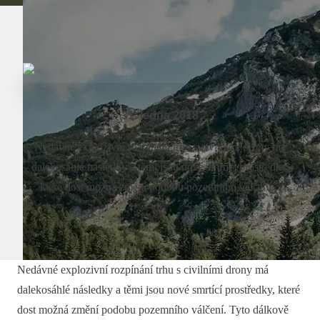
31. ledna 2018
Nedávné explozivní rozpínání trhu s civilními drony má
dalekosáhlé následky a těmi jsou nové smrtící prostředky,
které dost možná změní podobu pozemního válčení...
Nedávné explozivní rozpínání trhu s civilními drony má
dalekosáhlé následky a těmi jsou nové smrtící prostředky, které
dost možná změní podobu pozemního válčení. Tyto dálkově