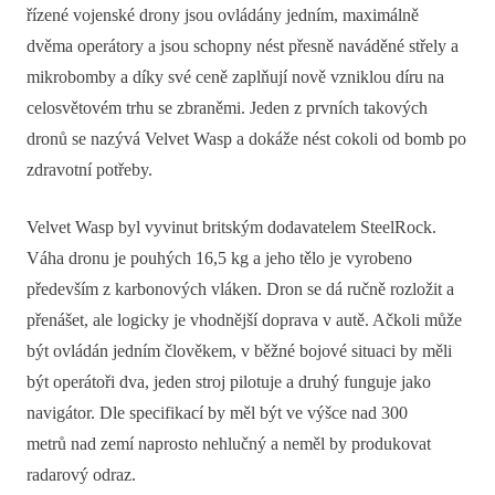
řízené vojenské drony jsou ovládány jedním, maximálně
dvěma operátory a jsou schopny nést přesně naváděné střely a
mikrobomby a díky své ceně zaplňují nově vzniklou díru na
celosvětovém trhu se zbraněmi. Jeden z prvních takových
dronů se nazývá Velvet Wasp a dokáže nést cokoli od bomb po
zdravotní potřeby.
Velvet Wasp byl vyvinut britským dodavatelem SteelRock.
Váha dronu je pouhých 16,5 kg a jeho tělo je vyrobeno
především z karbonových vláken. Dron se dá ručně rozložit a
přenášet, ale logicky je vhodnější doprava v autě. Ačkoli může
být ovládán jedním člověkem, v běžné bojové situaci by měli
být operátoři dva, jeden stroj pilotuje a druhý funguje jako
navigátor. Dle specifikací by měl být ve výšce nad 300
metrů nad zemí naprosto nehlučný a neměl by produkovat
radarový odraz.