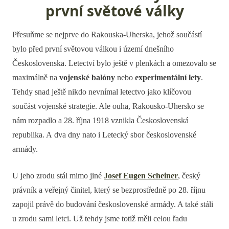
první světové války
Přesuňme se nejprve do Rakouska-Uherska, jehož součástí
bylo před první světovou válkou i území dnešního
Československa. Letectví bylo ještě v plenkách a omezovalo se
maximálně na
vojenské balóny
nebo
experimentální lety
.
Tehdy snad ještě nikdo nevnímal letectvo jako klíčovou
součást vojenské strategie. Ale ouha, Rakousko-Uhersko se
nám rozpadlo a 28. října 1918 vznikla Československá
republika. A dva dny nato i Letecký sbor československé
armády.
U jeho zrodu stál mimo jiné
Josef Eugen Scheiner
, český
právník a veřejný činitel, který se bezprostředně po 28. říjnu
zapojil právě do budování československé armády. A také stáli
u zrodu sami letci. Už tehdy jsme totiž měli celou řadu