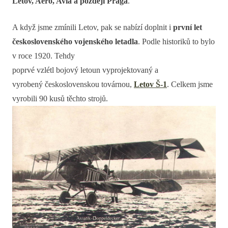
Letov, Aero, Avia a později Praga
.
A když jsme zmínili Letov, pak se nabízí doplnit i
první let
československého vojenského letadla
. Podle historiků to bylo
v roce 1920. Tehdy
poprvé vzlétl
bojový letoun vyprojektovaný a
vyrobený československou továrnou,
Letov Š-1
. Celkem jsme
vyrobili 90 kusů těchto strojů.