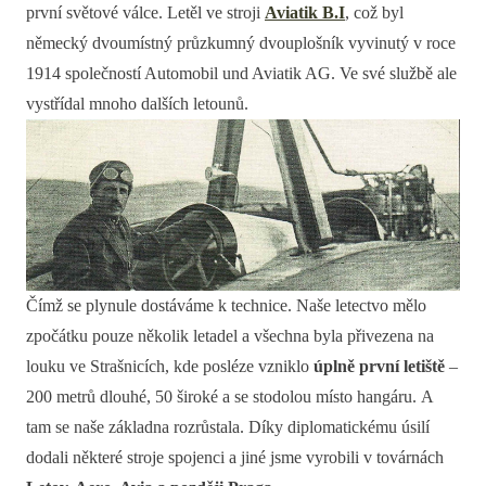
první světové válce. Letěl ve stroji
Aviatik B.I
, což byl
německý dvoumístný průzkumný dvouplošník vyvinutý v roce
1914 společností Automobil und Aviatik AG. Ve své službě ale
vystřídal mnoho dalších letounů.
Čímž se plynule dostáváme k technice. Naše letectvo mělo
zpočátku pouze několik letadel a všechna byla přivezena na
louku ve Strašnicích, kde posléze vzniklo
úplně první letiště
–
200 metrů dlouhé, 50 široké a se stodolou místo hangáru. A
tam se naše základna rozrůstala. Díky diplomatickému úsilí
dodali některé stroje spojenci a jiné jsme vyrobili v továrnách