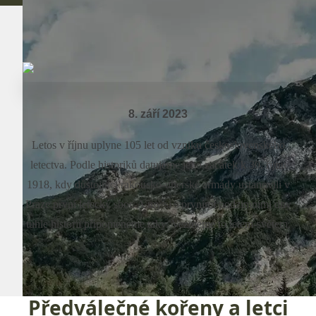
8. září 2023
Letos v říjnu uplyne 105 let od vzniku československého
letectva. Podle historiků datujeme jeho začátek k 30. říjnu
1918, kdy důstojníci rakousko-uherské armády ustanovili v
Praze první letecký sbor. A my si s prvními podzimními dny
tuhle historii připomeneme taky. Vezmeme to letem-světem.
Předválečné kořeny a letci