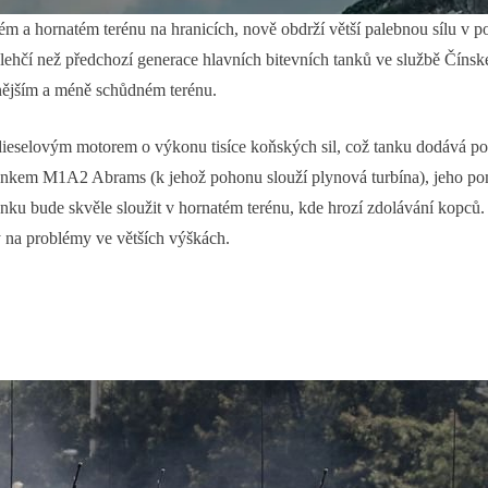
m a hornatém terénu na hranicích, nově obdrží větší palebnou sílu v p
 lehčí než předchozí generace hlavních bitevních tanků ve službě Číns
nějším a méně schůdném terénu.
dieselovým motorem o výkonu tisíce koňských sil, což tanku dodává p
ankem M1A2 Abrams (k jehož pohonu slouží plynová turbína), jeho pom
nku bude skvěle sloužit v hornatém terénu, kde hrozí zdolávání kopců
ý na problémy ve větších výškách.