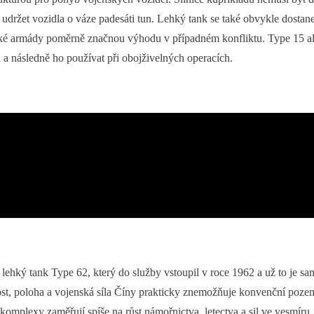
udržet vozidla o váze padesáti tun. Lehký tank se také obvykle dostan
ké armády poměrně značnou výhodu v případném konfliktu. Type 15 ale
a a následně ho používat při obojživelných operacích.
ý lehký tank Type 62, který do služby vstoupil v roce 1962 a už to je s
st, poloha a vojenská síla Číny prakticky znemožňuje konvenční pozemn
í komplexy zaměřují spíše na růst námořnictva, letectva a sil ve vesmíru, 