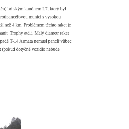
něn) britským kanónem L7, který byl
 protipancéřovou munici s vysokou
tší než 4 km. Problémem těchto raket je
nit, Trophy atd.). Malý diametr raket
řípadě T-14 Armata nemusí pancíř vůbec
čit (pokud dotyčné vozidlo nebude