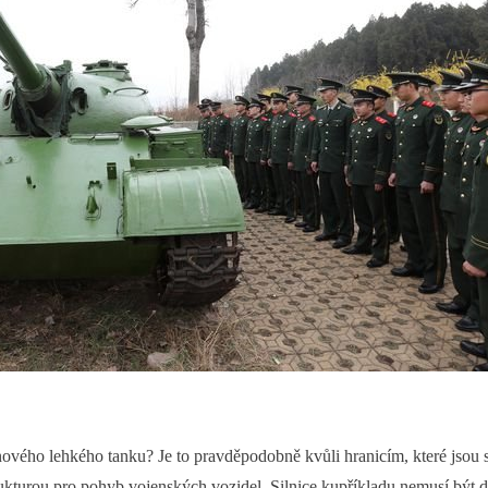
nového lehkého tanku? Je to pravděpodobně kvůli hranicím, které jsou sd
kturou pro pohyb vojenských vozidel. Silnice kupříkladu nemusí být d