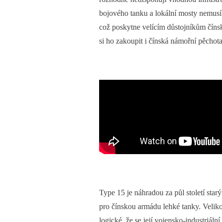
bojového tanku a lokální mosty nemusí 
což poskytne velícím důstojníkům číns
si ho zakoupit i čínská námořní pěchot
Type 15 je náhradou za půl století star
pro čínskou armádu lehké tanky. Veliko
logické, že se její vojensko-industriáln