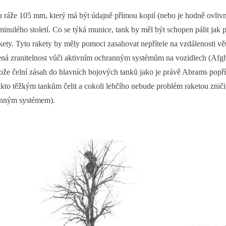
n ráže 105 mm, který má být údajně přímou kopií (nebo je hodně ovliv
inulého století. Co se týká munice, tank by měl být schopen pálit jak
akety. Tyto rakety by měly pomoci zasahovat nepřítele na vzdálenosti vě
ená zranitelnost vůči aktivním ochranným systémům na vozidlech (Afgha
tože čelní zásah do hlavních bojových tanků jako je právě Abrams pop
takto těžkým tankům čelit a cokoli lehčího nebude problém raketou zni
nným systémem).