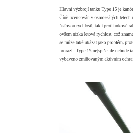
Hlavní výzbrojí tanku Type 15 je kanó
Číně licencován v osmdesátých letech m
úsťovou rychlostí, tak i protitankové r
ovšem nízká letová rychlost, což znam
se může také ukázat jako problém, pro
prorazit. Type 15 nejspíše ale nebude 
vybaveno zmiňovaným aktivním ochra