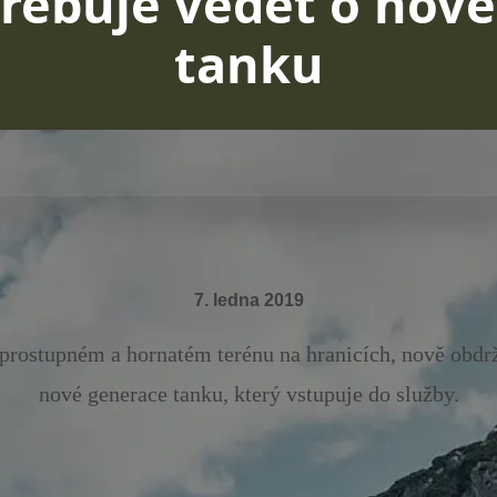
třebuje vědět o no
tanku
7. ledna 2019
prostupném a hornatém terénu na hranicích, nově obdrž
nové generace tanku, který vstupuje do služby.