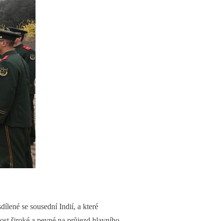
ílené se sousední Indií, a které
ost široké a pevné na průjezd hlavního