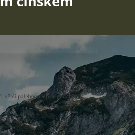
vém čínském
í větší palebnou sílu v podobě