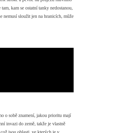
e tam, kam se ostatní tanky nedostanou,
 nemusí sloužit jen na hranicích, může
amo o sobě znamení, jakou prioritu mají
í invazi do země, takže je vlastně
což jsou oblasti, ve kterých je v