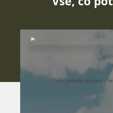
Vše, co po
Čínské jednotky působící v ne