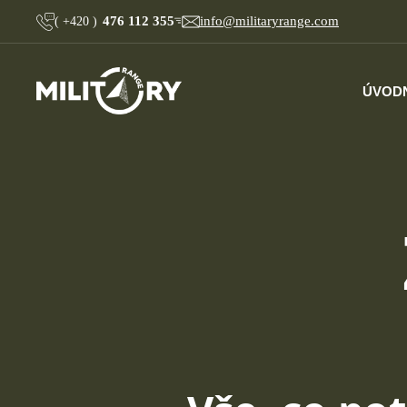
476 112 355
info@militaryrange.com
(
+420
)
ÚVOD