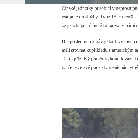
Čínské jednotky působící v neprostupné
vstupuje do služby. Type 15 je menší a
že je schopen účinně fungovat v nároč
Dle posledních zpráv je tank vybaven 
měli srovnat kupříkladu s americkým t
Takto příznivý poměr výkonu k váze ta
to, že je ze své podstaty méně náchyln