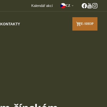
Kalendář akcí
CZ
E
KONTAKTY
E-SHOP
J