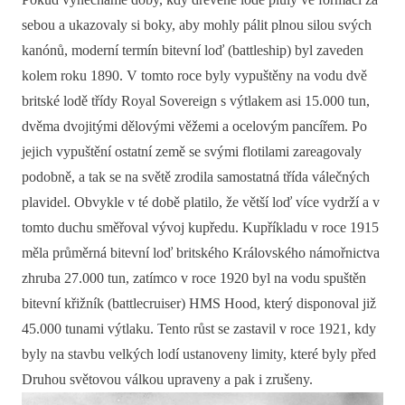
sebou a ukazovaly si boky, aby mohly pálit plnou silou svých
kanónů, moderní termín bitevní loď (battleship) byl zaveden
kolem roku 1890. V tomto roce byly vypuštěny na vodu dvě
britské lodě třídy Royal Sovereign s výtlakem asi 15.000 tun,
dvěma dvojitými dělovými věžemi a ocelovým pancířem. Po
jejich vypuštění ostatní země se svými flotilami zareagovaly
podobně, a tak se na světě zrodila samostatná třída válečných
plavidel. Obvykle v té době platilo, že větší loď více vydrží a v
tomto duchu směřoval vývoj kupředu. Kupříkladu v roce 1915
měla průměrná bitevní loď britského Královského námořnictva
zhruba 27.000 tun, zatímco v roce 1920 byl na vodu spuštěn
bitevní křižník (battlecruiser) HMS Hood, který disponoval již
45.000 tunami výtlaku. Tento růst se zastavil v roce 1921, kdy
byly na stavbu velkých lodí ustanoveny limity, které byly před
Druhou světovou válkou upraveny a pak i zrušeny.