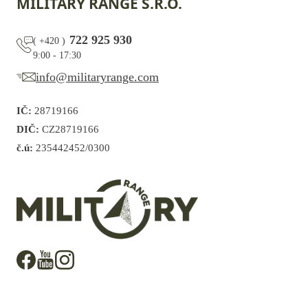
MILITARY RANGE S.R.O.
722 925 930
(
+420
)
9:00 - 17:30
info@militaryrange.com
IČ:
28719166
DIČ:
CZ28719166
č.ú:
235442452/0300