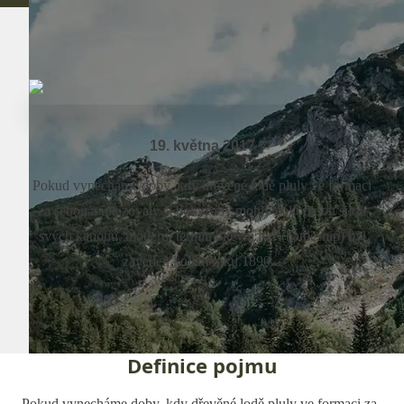
19. května 2017
Pokud vynecháme doby, kdy dřevěné lodě pluly ve formaci
za sebou a ukazovaly si boky, aby mohly pálit plnou silou
svých kanónů, moderní termín bitevní loď (battleship) byl
zaveden kolem roku 1890...
Definice pojmu
Pokud vynecháme doby, kdy dřevěné lodě pluly ve formaci za