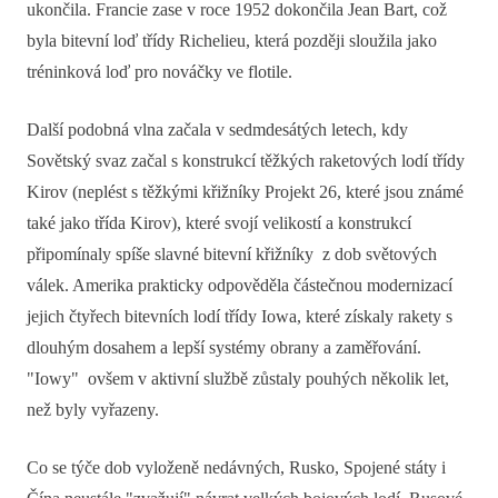
ukončila. Francie zase v roce 1952 dokončila Jean Bart, což
byla bitevní loď třídy Richelieu, která později sloužila jako
tréninková loď pro nováčky ve flotile.
Další podobná vlna začala v sedmdesátých letech, kdy
Sovětský svaz začal s konstrukcí těžkých raketových lodí třídy
Kirov (neplést s těžkými křižníky Projekt 26, které jsou známé
také jako třída Kirov), které svojí velikostí a konstrukcí
připomínaly spíše slavné bitevní křižníky z dob světových
válek. Amerika prakticky odpověděla částečnou modernizací
jejich čtyřech bitevních lodí třídy Iowa, které získaly rakety s
dlouhým dosahem a lepší systémy obrany a zaměřování.
"Iowy" ovšem v aktivní službě zůstaly pouhých několik let,
než byly vyřazeny.
Co se týče dob vyloženě nedávných, Rusko, Spojené státy i