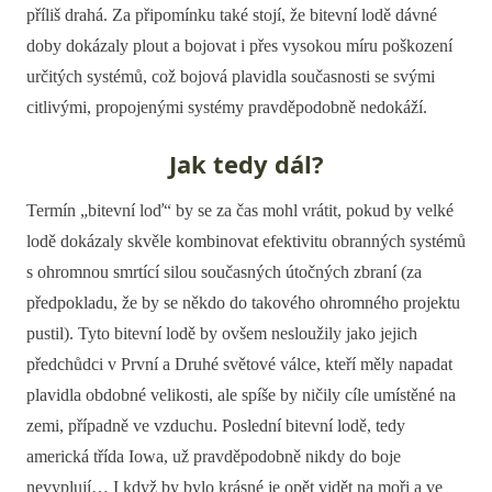
příliš drahá. Za připomínku také stojí, že bitevní lodě dávné
doby dokázaly plout a bojovat i přes vysokou míru poškození
určitých systémů, což bojová plavidla současnosti se svými
citlivými, propojenými systémy pravděpodobně nedokáží.
Jak tedy dál?
Termín „bitevní loď“ by se za čas mohl vrátit, pokud by velké
lodě dokázaly skvěle kombinovat efektivitu obranných systémů
s ohromnou smrtící silou současných útočných zbraní (za
předpokladu, že by se někdo do takového ohromného projektu
pustil). Tyto bitevní lodě by ovšem nesloužily jako jejich
předchůdci v První a Druhé světové válce, kteří měly napadat
plavidla obdobné velikosti, ale spíše by ničily cíle umístěné na
zemi, případně ve vzduchu. Poslední bitevní lodě, tedy
americká třída Iowa, už pravděpodobně nikdy do boje
nevyplují… I když by bylo krásné je opět vidět na moři a ve