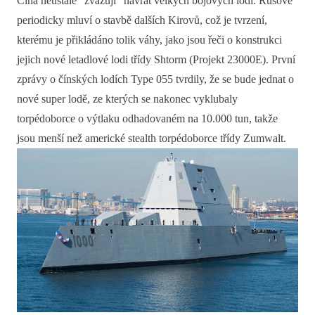
Čína neustále "zvažují" návrat velkých bojových lodí. Rusové
periodicky mluví o stavbě dalších Kirovů, což je tvrzení,
kterému je přikládáno tolik váhy, jako jsou řeči o konstrukci
jejich nové letadlové lodi třídy Shtorm (Projekt 23000E). První
zprávy o čínských lodích Type 055 tvrdily, že se bude jednat o
nové super lodě, ze kterých se nakonec vyklubaly
torpédoborce o výtlaku odhadovaném na 10.000 tun, takže
jsou menší než americké stealth torpédoborce třídy Zumwalt.