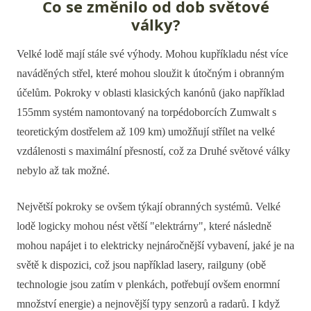
Co se změnilo od dob světové
války?
Velké lodě mají stále své výhody. Mohou kupříkladu nést více
naváděných střel, které mohou sloužit k útočným i obranným
účelům. Pokroky v oblasti klasických kanónů (jako například
155mm systém namontovaný na torpédoborcích Zumwalt s
teoretickým dostřelem až 109 km) umožňují střílet na velké
vzdálenosti s maximální přesností, což za Druhé světové války
nebylo až tak možné.
Největší pokroky se ovšem týkají obranných systémů. Velké
lodě logicky mohou nést větší "elektrárny", které následně
mohou napájet i to elektricky nejnáročnější vybavení, jaké je na
světě k dispozici, což jsou například lasery, railguny (obě
technologie jsou zatím v plenkách, potřebují ovšem enormní
množství energie) a nejnovější typy senzorů a radarů. I když