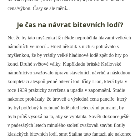
cena/výkon. Časy se ale mění...
Je čas na návrat bitevních lodí?
Ne, že by tato myšlenka již někde neproběhla hlavami velkých
námořních velmocí... Hned několik z nich si pohrávalo s
myšlenkou, že by vrátily velké hladinové lodě zpět do hry po
konci Druhé světové války. Kupříkladu britské Královské
námořnictvo zvažovalo úpravu stavebních návrhů a následnou
kompletaci alespoň jedné bitevní lodi třídy Lion, která byla v
roce 1939 prakticky zavržena a upadla v zapomnění. Studie
nakonec prokázaly, že úroveň a výsledná cena pancíře, který
by byl potřebný k ochraně lodě před leteckými pumami, by
byla příliš vysoká na to, aby se vyplatila. Sověti dokonce ještě
v padesátých letech minulého století zvažovali stavbu flotily
klasických bitevních lodí, smrt Stalina tuto fantazii ale nakonec