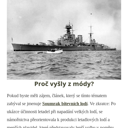
Proč vyšly z módy?
Pokud byste měli zájem, článek, který se tímto tématem
zabýval se jmenuje
Soumrak bitevních lodí
. Ve zkratce: Po
ukázce účinnosti letadel při napadání velkých lodí, se
námořnictva přeorientovala k produkci letadlových lodí a
menších plavidel, které představovaly lepší volbu v poměru