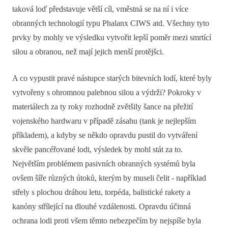
taková loď představuje větší cíl, vměstná se na ní i více
obranných technologií typu Phalanx CIWS atd. Všechny tyto
prvky by mohly ve výsledku vytvořit lepší poměr mezi smrtící
silou a obranou, než mají jejich menší protějšci.
A co vypustit pravé nástupce starých bitevních lodí, které byly
vytvořeny s ohromnou palebnou silou a výdrži? Pokroky v
materiálech za ty roky rozhodně zvětšily šance na přežití
vojenského hardwaru v případě zásahu (tank je nejlepším
příkladem), a kdyby se někdo opravdu pustil do vytváření
skvěle pancéřované lodi, výsledek by mohl stát za to.
Největším problémem pasivních obranných systémů byla
ovšem šíře různých útoků, kterým by museli čelit - například
střely s plochou dráhou letu, torpéda, balistické rakety a
kanóny střílející na dlouhé vzdálenosti. Opravdu účinná
ochrana lodi proti všem těmto nebezpečím by nejspíše byla