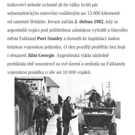
království nebude ochotné jít do války kvůli pár
subantarktickým ostrovům vzdáleným asi 13 000 kilometrů
od samotné Británie. Invaze začala
2. dubna 1982
, kdy se
argentinští vojáci pod průhlednou záminkou vylodili u hlavního
města Falkland
Port Stanley
a donutili ke kapitulaci malou
britskou vojenskou jednotku. O den později proběhlo bez boje
i obsazení
Jižní Georgie
. Argentinská vláda následně
prohlásila obě souostroví za své území a umístila na Falklandy
vojenskou posádku o síle asi 10 000 vojáků.