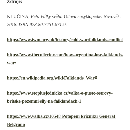
Zdroje:
KLUČINA
, Petr. Války světa: Ottova encyklopedie. Novověk.
2018. ISBN 978-80-7451-671-9.
https://www.iwm.org.uk/history/cold-war/falklands-conflict
https://www.thecollector.com/how-argentina-lose-falklands-
war/
https://en.wikipedia.org/wiki/Falklands_War#
https://www.stoplusjednicka.cz/valka-o-puste-ostrovy-
britske-pozemni-sily-na-falklandach-1
https://www.valka.cz/10548-Potopeni-krizniku-General-
Belgrano