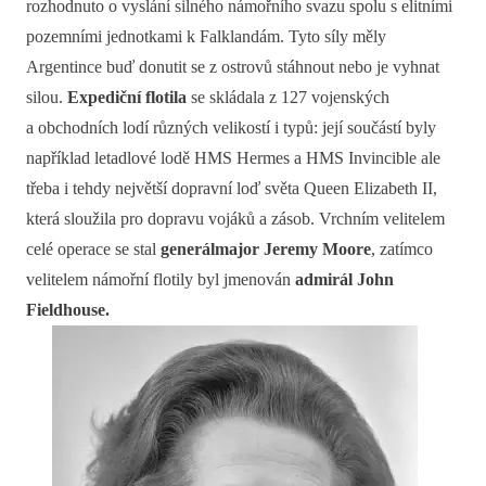
rozhodnuto o vyslání silného námořního svazu spolu s elitními
pozemními jednotkami k Falklandám. Tyto síly měly
Argentince buď donutit se z ostrovů stáhnout nebo je vyhnat
silou.
Expediční flotila
se skládala z 127 vojenských
a obchodních lodí různých velikostí i typů: její součástí byly
například letadlové lodě HMS Hermes a HMS Invincible ale
třeba i tehdy největší dopravní loď světa Queen Elizabeth II,
která sloužila pro dopravu vojáků a zásob. Vrchním velitelem
celé operace se stal
generálmajor Jeremy Moore
, zatímco
velitelem námořní flotily byl jmenován
admirál John
Fieldhouse.