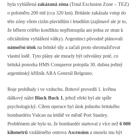
byla vyhlášená
zakázaná zóna
(Total Exclusion Zone – TEZ)
o poloměru 200 mil (cca 320 km). Británie zakázala vstup do
této zóny všem cizím plavidlům i letadlům (zajímavé ale je to,
že během celého konfliktu nepřistoupila ani jedna ze stran k
oficiálnímu vyhlášení války). Argentinci původně plánovali
námořní útok
na britské síly a začali proto shromažďovat
vlastní lodě. Tyto plány ale musely být odvolány poté, co
britská ponorka HMS Conqueror potopila 30. dubna jediný
argentinský křižník ARA Generál Belgrano.
Boje probíhaly i ve vzduchu. Britové provedli 1. května
dálkový nálet
Black Buck
1
, jehož efekt byl ale spíše
psychologický. Cílem operace byl útok jednoho britského
bombardéru Vulcan na letiště ve městě Port Stanley.
Problémem ale bylo to, že bombardér startoval z více než
6 000
kilometrů
vzdáleného ostrova
Ascension
a muselo mu být