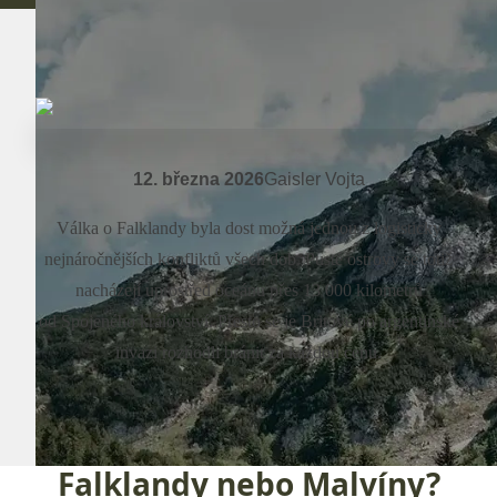
12. března 2026
Gaisler Vojta
Válka o Falklandy byla dost možná jednou z logisticky
nejnáročnějších konfliktů všech dob. Pusté ostrovy se totiž
nacházejí uprostřed oceánu přes 13 000 kilometrů
od Spojeného království. Přesto se je Britové po argentinské
invazi rozhodli bránit za každou cenu.
Falklandy nebo Malvíny?