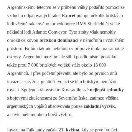
Argentinskému letectvu se v průběhu války podařilo pomocí ze
vzduchu odpalovaných raket
Exocet
potopit několik britských
lodí včetně raketového torpédoborce HMS Sheffield či velké
nákladní lodi Atlantic Conveyor. Tyto ztráty však nemohly
ohrozit celkovou
britskou dominanci
v námořním i vzdušném
prostoru. Britům tak nic nebránilo v přípravě útoku na samotné
ostrovy. Argentinci mezitím ale stihli posílit místní posádku,
takže proti 7 000 britských vojáků stálo okolo 13 000
Argentinců. I přes početní převahu ale bylo od prvních dnů
invaze jasné, že argentinští vojáci se těm britským nemůžou
rovnat. Spojené království totiž nasadilo své
nejlepší jednotky
s bojovými zkušenostmi ze Severního Irska, zatímco většina
argentinských vojáků absolvovala pouze
základní výcvik
,
a navíc měli mnohem horší výzbroj.
Invaze na Falklandy začala
21. května
, kdy se první vojáci