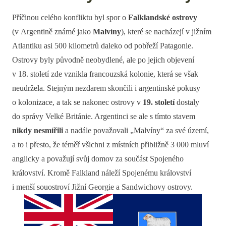
Příčinou celého konfliktu byl spor o
Falklandské ostrovy
(v Argentině známé jako
Malvíny
), které se nacházejí v jižním
Atlantiku asi 500 kilometrů daleko od pobřeží Patagonie.
Ostrovy byly původně neobydlené, ale po jejich objevení
v 18. století zde vznikla francouzská kolonie, která se však
neudržela. Stejným nezdarem skončili i argentinské pokusy
o kolonizace, a tak se nakonec ostrovy v
19. století
dostaly
do správy Velké Británie. Argentinci se ale s tímto stavem
nikdy nesmířili
a nadále považovali „Malvíny“ za své území,
a to i přesto, že téměř všichni z místních přibližně 3 000 mluví
anglicky a považují svůj domov za součást Spojeného
království. Kromě Falkland náleží Spojenému království
i menší souostroví Jižní Georgie a Sandwichovy ostrovy.