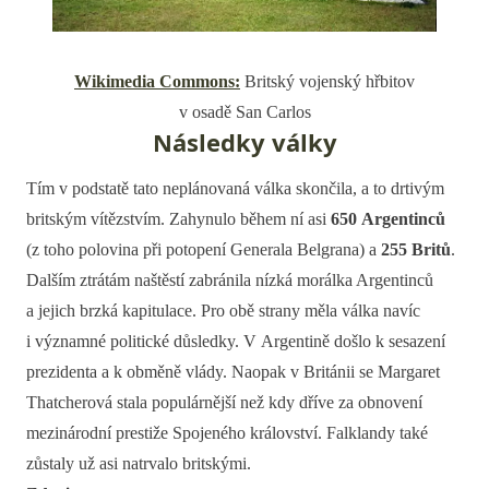
Wikimedia Commons:
Britský vojenský hřbitov
v osadě San Carlos
Následky války
Tím v podstatě tato neplánovaná válka skončila, a to drtivým
britským vítězstvím. Zahynulo během ní asi
650 Argentinců
(z toho polovina při potopení Generala Belgrana) a
255 Britů
.
Dalším ztrátám naštěstí zabránila nízká morálka Argentinců
a jejich brzká kapitulace. Pro obě strany měla válka navíc
i významné politické důsledky. V Argentině došlo k sesazení
prezidenta a k obměně vlády. Naopak v Británii se Margaret
Thatcherová stala populárnější než kdy dříve za obnovení
mezinárodní prestiže Spojeného království. Falklandy také
zůstaly už asi natrvalo britskými.