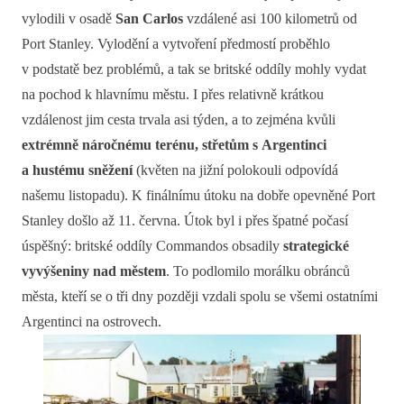
vylodili v osadě
San Carlos
vzdálené asi 100 kilometrů od
Port Stanley. Vylodění a vytvoření předmostí proběhlo
v podstatě bez problémů, a tak se britské oddíly mohly vydat
na pochod k hlavnímu městu. I přes relativně krátkou
vzdálenost jim cesta trvala asi týden, a to zejména kvůli
extrémně náročnému terénu, střetům s Argentinci
a hustému sněžení
(květen na jižní polokouli odpovídá
našemu listopadu). K finálnímu útoku na dobře opevněné Port
Stanley došlo až 11. června. Útok byl i přes špatné počasí
úspěšný: britské oddíly Commandos obsadily
strategické
vyvýšeniny nad městem
. To podlomilo morálku obránců
města, kteří se o tři dny později vzdali spolu se všemi ostatními
Argentinci na ostrovech.