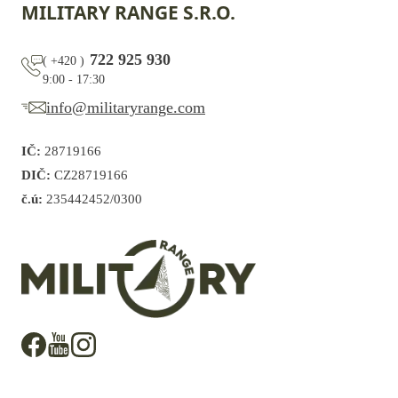
MILITARY RANGE S.R.O.
722 925 930
(
+420
)
9:00 - 17:30
info@militaryrange.com
IČ:
28719166
DIČ:
CZ28719166
č.ú:
235442452/0300