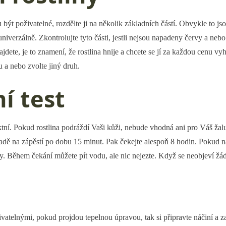
 být poživatelné, rozdělte ji na několik základních částí. Obvykle to jso
univerzálně. Zkontrolujte tyto části, jestli nejsou napadeny červy a ne
najdete, je to znamení, že rostlina hnije a chcete se jí za každou cenu v
 a nebo zvolte jiný druh.
í test
aktní. Pokud rostlina podráždí Vaši kůži, nebude vhodná ani pro Váš ža
případě na zápěstí po dobu 15 minut. Pak čekejte alespoň 8 hodin. Pokud n
tliny. Během čekání můžete pít vodu, ale nic nejezte. Když se neobjeví ž
ivatelnými, pokud projdou tepelnou úpravou, tak si připravte náčiní a začn