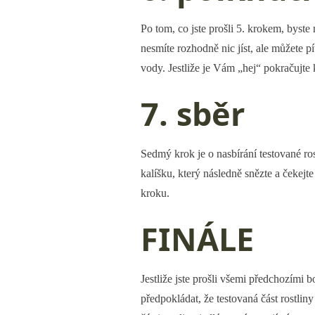
Po tom, co jste prošli 5. krokem, byste
nesmíte rozhodně nic jíst, ale můžete p
vody. Jestliže je Vám „hej“ pokračujte
7. sběr
Sedmý krok je o nasbírání testované rost
kalíšku, který následně snězte a čekejte
kroku.
FINÁLE
Jestliže jste prošli všemi předchozími b
předpokládat, že testovaná část rostliny