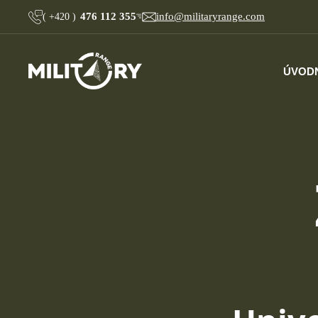
476 112 355
info@militaryrange.com
(
+420
)
ÚVOD