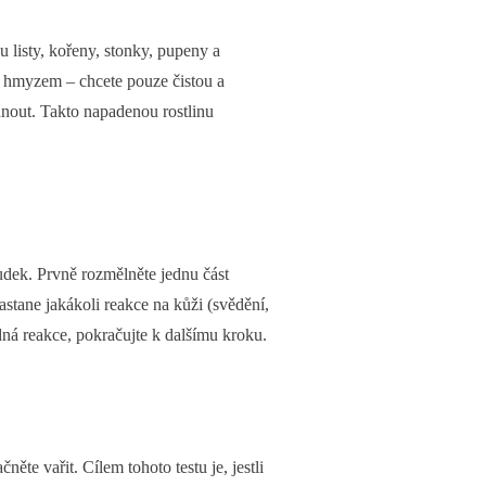
u listy, kořeny, stonky, pupeny a
bo hmyzem – chcete pouze čistou a
yhnout. Takto napadenou rostlinu
ludek. Prvně rozmělněte jednu část
astane jakákoli reakce na kůži (svědění,
ádná reakce, pokračujte k dalšímu kroku.
ěte vařit. Cílem tohoto testu je, jestli