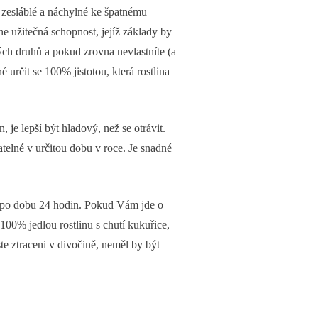
á zesláblé a náchylné ke špatnému
ne užitečná schopnost, jejíž základy by
ých druhů a pokud zrovna nevlastníte (a
 určit se 100% jistotou, která rostlina
, je lepší být hladový, než se otrávit.
atelné v určitou dobu v roce. Je snadné
ání po dobu 24 hodin. Pokud Vám jde o
 100% jedlou rostlinu s chutí kukuřice,
te ztraceni v divočině, neměl by být