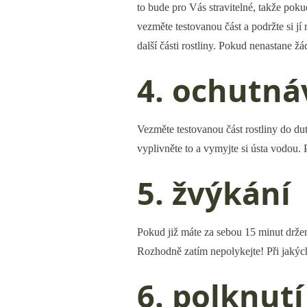
to bude pro Vás stravitelné, takže poku
vezměte testovanou část a podržte si jí 
další části rostliny. Pokud nenastane žá
4. ochutná
Vezměte testovanou část rostliny do duti
vyplivněte to a vymyjte si ústa vodou.
5. žvýkání
Pokud již máte za sebou 15 minut držení
Rozhodně zatím nepolykejte! Při jakýc
6. polknutí