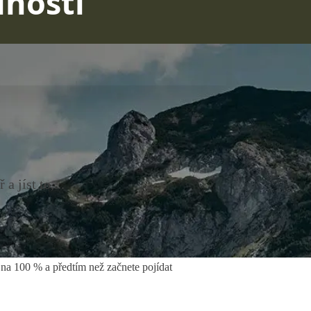
lnosti
 jíst to,...
y na 100 % a předtím než začnete pojídat