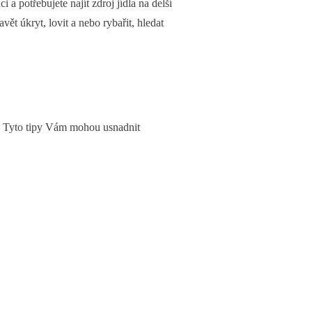
i a potřebujete najít zdroj jídla na delší
ět úkryt, lovit a nebo rybařit, hledat
ut. Tyto tipy Vám mohou usnadnit