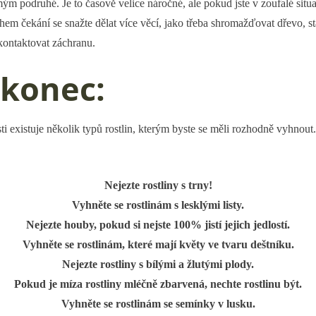
amým podruhé. Je to časově velice náročné, ale pokud jste v zoufalé situac
m čekání se snažte dělat více věcí, jako třeba shromažďovat dřevo, stav
 kontaktovat záchranu.
akonec:
ti existuje několik typů rostlin, kterým byste se měli rozhodně vyhno
Nejezte rostliny s trny!
Vyhněte se rostlinám s lesklými listy.
Nejezte houby, pokud si nejste 100% jistí jejich jedlostí.
Vyhněte se rostlinám, které mají květy ve tvaru deštníku.
Nejezte rostliny s bílými a žlutými plody.
Pokud je míza rostliny mléčně zbarvená, nechte rostlinu být.
Vyhněte se rostlinám se semínky v lusku.