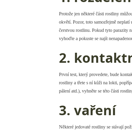
Protože jen některé části rostliny můžou
okvětí. Pozor, toto samozřejmě neplatí 
čerstvou rostlinu. Pokud tyto parazity 
vyhoďte a pokuste se najít nenapadenou
2. kontaktn
První test, který provedete, bude kont
rostliny a třete s ní kůži na lokti, po
pálení atd.), vyhněte se této části ros
3. vaření
Některé jedovaté rostliny se stávají pož