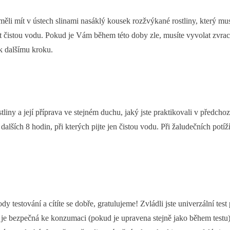
 měli mít v ústech slinami nasáklý kousek rozžvýkané rostliny, který mu
ít čistou vodu. Pokud je Vám během této doby zle, musíte vyvolat zvrac
 k dalšímu kroku.
liny a její příprava ve stejném duchu, jaký jste praktikovali v předchozí
 dalších 8 hodin, při kterých pijte jen čistou vodu. Při žaludečních pot
ody testování a cítíte se dobře, gratulujeme! Zvládli jste univerzální tes
 je bezpečná ke konzumaci (pokud je upravena stejně jako během testu). P