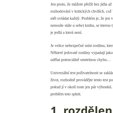
Jen proto, že můžete přežít bez jídla 
rozhodování v kritických chvílích, což 
měl ovládat každý. Problém je, že jen 
nenosíte stále u sebe) knihu, se kterou 
je jedlá a která není.
Je velice nebezpečné sníst rostlinu, kter
Některé jedovaté rostliny vypadají jako
udělat potenciálně smrtelnou chybu…
Univerzální test poživatelnosti se zakl
život, rozhodně provádějte tento test p
pokud jí v okolí roste jen pár výhonků.
problém toto splnit.
1. rozdělen