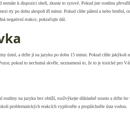
d nemáte k dispozici oheň, zkuste to syrové. Pokud jste rostlinu převaři
mezi rty po dobu alespoň tří minut. Pokud cítíte pálení a nebo brnění, ods
dná negativní reakce, pokračujte dál.
vka
ny ústní, a držte jí na jazyku po dobu 15 minut. Pokud cítíte jakýkoli n
 Pozor, pokud to nechutná skvěle, neznamená to, že to je toxické pro V
 rostliny na jazyku bez obtíží, rozžvýkejte důkladně sousto a držte ho 
hkoli problematických reakcích vyplivněte a propláchněte ústa vodou.