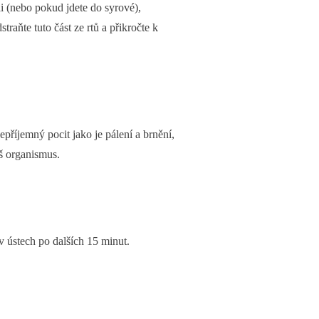
li (nebo pokud jdete do syrové),
traňte tuto část ze rtů a přikročte k
epříjemný pocit jako je pálení a brnění,
áš organismus.
v ústech po dalších 15 minut.