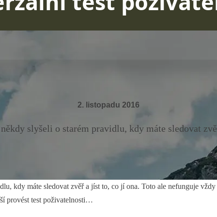
rzální test poživate
2. listopadu 2016
někdy slyšeli o starém pravidlu, kdy máte sledovat zvěř a
dlu, kdy máte sledovat zvěř a jíst to, co jí ona. Toto ale nefunguje vžd
ší provést test poživatelnosti…