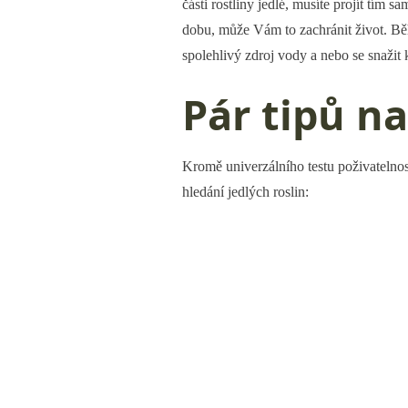
části rostliny jedlé, musíte projít tím s
dobu, může Vám to zachránit život. Běhe
spolehlivý zdroj vody a nebo se snažit
Pár tipů n
Kromě univerzálního testu poživatelnos
hledání jedlých roslin: