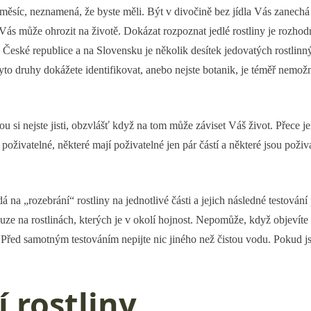
až měsíc, neznamená, že byste měli. Být v divočině bez jídla Vás zanech
Vás může ohrozit na životě. Dokázat rozpoznat jedlé rostliny je rozhod
v České republice a na Slovensku je několik desítek jedovatých rostlinn
tyto druhy dokážete identifikovat, anebo nejste botanik, je téměř nemožné
ou si nejste jisti, obzvlášť když na tom může záviset Váš život. Přece jen
 poživatelné, některé mají poživatelné jen pár částí a některé jsou poživ
ádá na „rozebrání“ rostliny na jednotlivé části a jejich následné testov
ouze na rostlinách, kterých je v okolí hojnost. Nepomůže, když objevíte
 Před samotným testováním nepijte nic jiného než čistou vodu. Pokud js
í rostliny