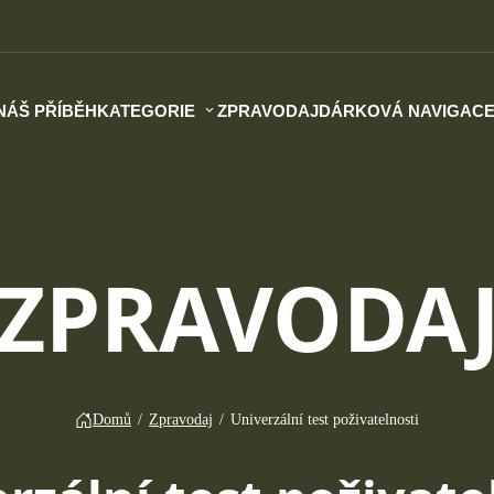
NÁŠ PŘÍBĚH
KATEGORIE
ZPRAVODAJ
DÁRKOVÁ NAVIGAC
ZPRAVODA
Domů
/
Zpravodaj
/
Univerzální test poživatelnosti