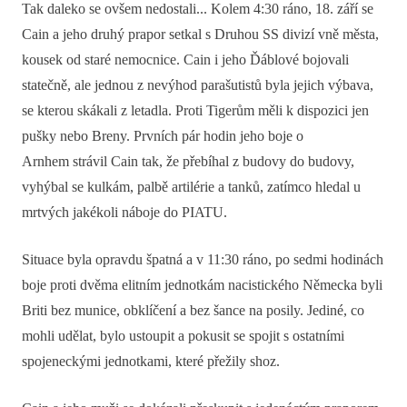
Tak daleko se ovšem nedostali... Kolem 4:30 ráno, 18. září se
Cain a jeho druhý prapor setkal s Druhou SS divizí vně města,
kousek od staré nemocnice. Cain i jeho Ďáblové bojovali
statečně, ale jednou z nevýhod parašutistů byla jejich výbava,
se kterou skákali z letadla. Proti Tigerům měli k dispozici jen
pušky nebo Breny. Prvních pár hodin jeho boje o
Arnhem strávil Cain tak, že přebíhal z budovy do budovy,
vyhýbal se kulkám, palbě artilérie a tanků, zatímco hledal u
mrtvých jakékoli náboje do PIATU.
Situace byla opravdu špatná a v 11:30 ráno, po sedmi hodinách
boje proti dvěma elitním jednotkám nacistického Německa byli
Briti bez munice, obklíčení a bez šance na posily. Jediné, co
mohli udělat, bylo ustoupit a pokusit se spojit s ostatními
spojeneckými jednotkami, které přežily shoz.