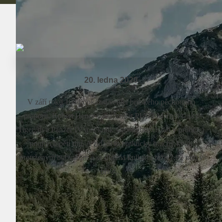
20. ledna 2020
V září roku 1944 dokázal velitel britského pěchotního
praporu, Robert Henry Cain, zničit PIATEM čtyři tanky
Tiger, dva Panzer IV a několik samohybných děl v průběhu
pouhých pěti dní. A zvládl to prakticky hluchý kvůli
protrženým bubínkům a se dvěma kulkami ráže 7,92 mm v
břiše...