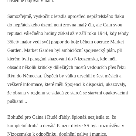
následně bojoval v Itálii.
Samozřejmě, vyskočit z letadla uprostřed nepřátelského flaku
do nepřátelského území není zrovna malý čin, ale Cain svou
reputaci válečného hrdiny získal až v září roku 1944, kdy tehdy
35letý major vedl svůj prapor do boje během operace Market
Garden. Market Garden byl ambiciózní spojenecký plán, při
kterém byli paragáni shazováni do Nizozemska, kde měli
obsadit několik kriticky důležitých mostů vedoucích přes řeku
Rýn do Německa. Úspěch by válku urychlil o šest měsíců a
veškeré informace, které měli Spojenci k dispozici, ukazovaly,
že obrana v regionu se skládá ze starců se starými opakovacími
puškami...
Bohužel pro Caina i Rudé ďábly, špionáž nezjistila to, že
kompletní druhá a devátá Panzer divize SS byla rozmístěna v
Nizozemsku k odpočinku, doplnění paliva i munice.