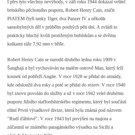
I přes tyto všechny nevýhody, v září roku 1944 dokázal velitel
britského pěchotního praporu, Robert Henry Cain, zničit
PIATEM čtyři tanky Tiger, dva Panzer IV a několik
samohybných děl v průběhu pouhých pěti dní. A zvládl to
prakticky hluchý kvůli protrženým bubínkům a se dvěma
kulkami ráže 7,92 mm v břiše.
Robert Henry Cain se narodil druhého ledna roku 1909 v
Šanghaji a byl vychováván na malém ostrově Man, který leží
kousek od pobřeží Anglie. V roce 1928 se přidal do armády,
kde odsloužil dva roky a poté se přidal do rezerv. V roce 1940
byl znovu povolán do služby a už v roce 1942 velel druhému
praporu Jižního staffordshirského regimentu, který byl součástí
elitní První výsadkové divize, která byla známá pod názvem
"Rudí ďáblové". V roce 1943 byl povýšen na majora a
zúčastnil se známého paragánského výsadku na Sicílii a