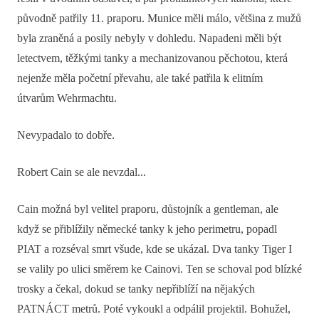
původně patřily 11. praporu. Munice měli málo, většina z mužů
byla zraněná a posily nebyly v dohledu. Napadeni měli být
letectvem, těžkými tanky a mechanizovanou pěchotou, která
nejenže měla početní převahu, ale také patřila k elitním
útvarům Wehrmachtu.
Nevypadalo to dobře.
Robert Cain se ale nevzdal...
Cain možná byl velitel praporu, důstojník a gentleman, ale
když se přiblížily německé tanky k jeho perimetru, popadl
PIAT a rozséval smrt všude, kde se ukázal. Dva tanky Tiger I
se valily po ulici směrem ke Cainovi. Ten se schoval pod blízké
trosky a čekal, dokud se tanky nepřiblíží na nějakých
PATNÁCT metrů. Poté vykoukl a odpálil projektil. Bohužel,