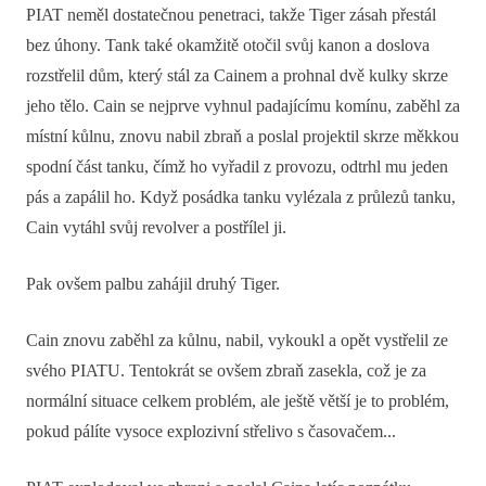
PIAT neměl dostatečnou penetraci, takže Tiger zásah přestál
bez úhony. Tank také okamžitě otočil svůj kanon a doslova
rozstřelil dům, který stál za Cainem a prohnal dvě kulky skrze
jeho tělo. Cain se nejprve vyhnul padajícímu komínu, zaběhl za
místní kůlnu, znovu nabil zbraň a poslal projektil skrze měkkou
spodní část tanku, čímž ho vyřadil z provozu, odtrhl mu jeden
pás a zapálil ho. Když posádka tanku vylézala z průlezů tanku,
Cain vytáhl svůj revolver a postřílel ji.
Pak ovšem palbu zahájil druhý Tiger.
Cain znovu zaběhl za kůlnu, nabil, vykoukl a opět vystřelil ze
svého PIATU. Tentokrát se ovšem zbraň zasekla, což je za
normální situace celkem problém, ale ještě větší je to problém,
pokud pálíte vysoce explozivní střelivo s časovačem...