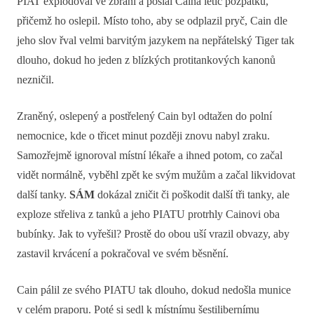
PIAT explodoval ve zbrani a poslal Caina letíc pozpátku,
přičemž ho oslepil. Místo toho, aby se odplazil pryč, Cain dle
jeho slov řval velmi barvitým jazykem na nepřátelský Tiger tak
dlouho, dokud ho jeden z blízkých protitankových kanonů
nezničil.
Zraněný, oslepený a postřelený Cain byl odtažen do polní
nemocnice, kde o třicet minut později znovu nabyl zraku.
Samozřejmě ignoroval místní lékaře a ihned potom, co začal
vidět normálně, vyběhl zpět ke svým mužům a začal likvidovat
další tanky.
SÁM
dokázal zničit či poškodit další tři tanky, ale
exploze střeliva z tanků a jeho PIATU protrhly Cainovi oba
bubínky. Jak to vyřešil? Prostě do obou uší vrazil obvazy, aby
zastavil krvácení a pokračoval ve svém běsnění.
Cain pálil ze svého PIATU tak dlouho, dokud nedošla munice
v celém praporu. Poté si sedl k místnímu šestilibernímu