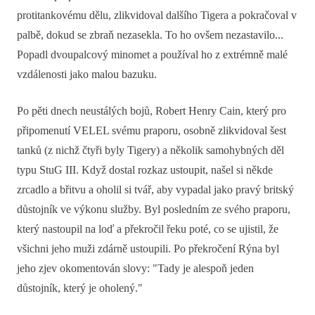
protitankovému dělu, zlikvidoval dalšího Tigera a pokračoval v
palbě, dokud se zbraň nezasekla. To ho ovšem nezastavilo...
Popadl dvoupalcový minomet a používal ho z extrémně malé
vzdálenosti jako malou bazuku.
Po pěti dnech neustálých bojů, Robert Henry Cain, který pro
připomenutí VELEL svému praporu, osobně zlikvidoval šest
tanků (z nichž čtyři byly Tigery) a několik samohybných děl
typu StuG III. Když dostal rozkaz ustoupit, našel si někde
zrcadlo a břitvu a oholil si tvář, aby vypadal jako pravý britský
důstojník ve výkonu služby. Byl posledním ze svého praporu,
který nastoupil na loď a překročil řeku poté, co se ujistil, že
všichni jeho muži zdárně ustoupili. Po překročení Rýna byl
jeho zjev okomentován slovy: "Tady je alespoň jeden
důstojník, který je oholený."