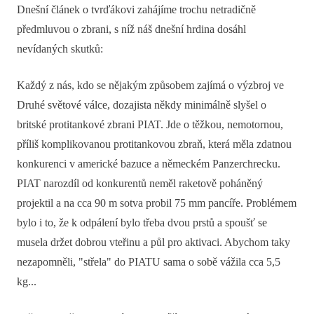
Dnešní článek o tvrďákovi zahájíme trochu netradičně
předmluvou o zbrani, s níž náš dnešní hrdina dosáhl
nevídaných skutků:
Každý z nás, kdo se nějakým způsobem zajímá o výzbroj ve
Druhé světové válce, dozajista někdy minimálně slyšel o
britské protitankové zbrani PIAT. Jde o těžkou, nemotornou,
příliš komplikovanou protitankovou zbraň, která měla zdatnou
konkurenci v americké bazuce a německém Panzerchrecku.
PIAT narozdíl od konkurentů neměl raketově poháněný
projektil a na cca 90 m sotva probil 75 mm pancíře. Problémem
bylo i to, že k odpálení bylo třeba dvou prstů a spoušť se
musela držet dobrou vteřinu a půl pro aktivaci. Abychom taky
nezapomněli, "střela" do PIATU sama o sobě vážila cca 5,5
kg...