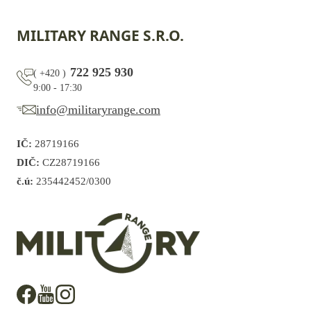
MILITARY RANGE S.R.O.
722 925 930
(
+420
)
9:00 - 17:30
info@militaryrange.com
IČ:
28719166
DIČ:
CZ28719166
č.ú:
235442452/0300