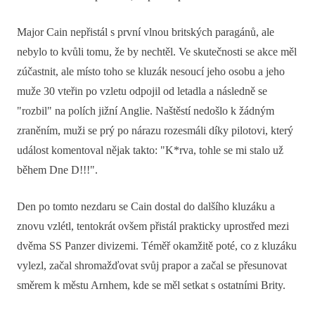
Major Cain nepřistál s první vlnou britských paragánů, ale
nebylo to kvůli tomu, že by nechtěl. Ve skutečnosti se akce měl
zúčastnit, ale místo toho se kluzák nesoucí jeho osobu a jeho
muže 30 vteřin po vzletu odpojil od letadla a následně se
"rozbil" na polích jižní Anglie. Naštěstí nedošlo k žádným
zraněním, muži se prý po nárazu rozesmáli díky pilotovi, který
událost komentoval nějak takto: "K*rva, tohle se mi stalo už
během Dne D!!!".
Den po tomto nezdaru se Cain dostal do dalšího kluzáku a
znovu vzlétl, tentokrát ovšem přistál prakticky uprostřed mezi
dvěma SS Panzer divizemi. Téměř okamžitě poté, co z kluzáku
vylezl, začal shromažďovat svůj prapor a začal se přesunovat
směrem k městu Arnhem, kde se měl setkat s ostatními Brity.