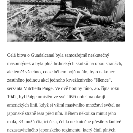
Celá bitva o Guadalcanal byla samozřejmě neskutečný
masomlýnek a byla plná hrdinských skutků na obou stranách,
ale téměř všechno, co se během bojů událo, bylo nakonec
zastíněno jedinou akcí jednoho krvežíznivého "šílence",
seržanta Mitchella Paige. Ve dvě hodiny ráno, 26. října roku
1942, byl Paige umístěn ve své "liščí noře" na okraji
amerických linií, když si všiml masivního množství světel na
japonské straně lesa před ním. Během několika minut jeho
malá, 33 mužů čítající četa, čelila neskutečné přesile zdánlivě
nezastavitelného japonského regimentu, který činil plných