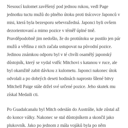
Nesoucí kulomet zavěšený pod jednou rukou, vedl Page
jednotku tuctu mužů do plného útoku proti tisícovce Japonců v
misi, která byla bezesporu sebevražedná. Japonci byli ovšem
dezorientovaní a mimo pozice v téměř úplné tmě.
Pravděpodobně jim nedošlo, že do protiútoku se pustilo jen pár
mužů a většina z nich začala ustupovat na původní pozice.
Jedinou známkou odporu byl v té chvíli osamělý japonský
důstojník, který se vydal vstříc Mitchovi s katanou v ruce, ale
byl okamžitě zabit dávkou z kulometu. Japonci nakonec útok
odvolali a po dobrých deseti hodinách naprosto šílené bitvy
Mitchell Paige stále držel své určené pozice. Jeho skutek mu
získal Medaili cti.
Po Guadalcanalu byl Mitch odeslán do Austrálie, kde zůstal až
do konce války. Nakonec se stal důstojníkem a skončil jako
plukovník. Jako po jednom z mála vojáků byla po něm