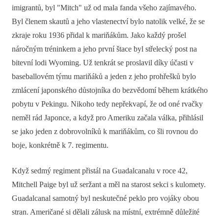
imigrantů, byl "Mitch" už od mala fanda všeho zajímavého.
Byl členem skautů a jeho vlastenectví bylo natolik velké, že se
zkraje roku 1936 přidal k mariňákům. Jako každý prošel
náročným tréninkem a jeho první štace byl střelecký post na
bitevní lodi Wyoming. Už tenkrát se proslavil díky účasti v
baseballovém týmu mariňáků a jeden z jeho prohřešků bylo
zmlácení japonského důstojníka do bezvědomí během krátkého
pobytu v Pekingu. Nikoho tedy nepřekvapí, že od oné rvačky
neměl rád Japonce, a když pro Ameriku začala válka, přihlásil
se jako jeden z dobrovolníků k mariňákům, co šli rovnou do
boje, konkrétně k 7. regimentu.
Když sedmý regiment přistál na Guadalcanalu v roce 42,
Mitchell Paige byl už seržant a měl na starost sekci s kulomety.
Guadalcanal samotný byl neskutečné peklo pro vojáky obou
stran. Američané si dělali zálusk na místní, extrémně důležité