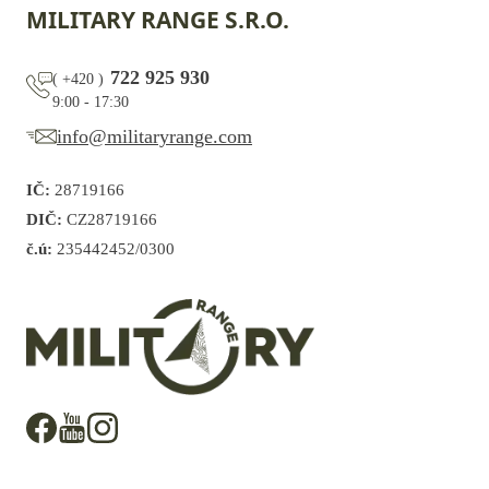
MILITARY RANGE S.R.O.
722 925 930
(
+420
)
9:00 - 17:30
info@militaryrange.com
IČ:
28719166
DIČ:
CZ28719166
č.ú:
235442452/0300