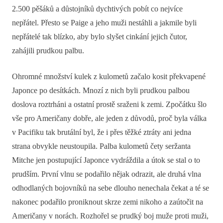
2.500 pěšáků a důstojníků dychtivých pobít co nejvíce
nepřátel. Přesto se Paige a jeho muži nestáhli a jakmile byli
nepřátelé tak blízko, aby bylo slyšet cinkání jejich čutor,
zahájili prudkou palbu.
Ohromné množství kulek z kulometů začalo kosit překvapené
Japonce po desítkách. Mnozí z nich byli prudkou palbou
doslova roztrháni a ostatní prostě sraženi k zemi. Zpočátku šlo
vše pro Američany dobře, ale jeden z důvodů, proč byla válka
v Pacifiku tak brutální byl, že i přes těžké ztráty ani jedna
strana obvykle neustoupila. Palba kulometů čety seržanta
Mitche jen postupující Japonce vydráždila a útok se stal o to
prudším. První vlnu se podařilo nějak odrazit, ale druhá vlna
odhodlaných bojovníků na sebe dlouho nenechala čekat a té se
nakonec podařilo proniknout skrze zemi nikoho a zaútočit na
Američany v norách. Rozhořel se prudký boj muže proti muži,