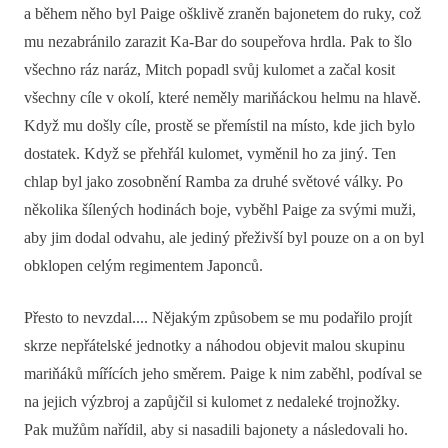
a během něho byl Paige ošklivě zraněn bajonetem do ruky, což
mu nezabránilo zarazit Ka-Bar do soupeřova hrdla. Pak to šlo
všechno ráz naráz, Mitch popadl svůj kulomet a začal kosit
všechny cíle v okolí, které neměly mariňáckou helmu na hlavě.
Když mu došly cíle, prostě se přemístil na místo, kde jich bylo
dostatek. Když se přehřál kulomet, vyměnil ho za jiný. Ten
chlap byl jako zosobnění Ramba za druhé světové války. Po
několika šílených hodinách boje, vyběhl Paige za svými muži,
aby jim dodal odvahu, ale jediný přeživší byl pouze on a on byl
obklopen celým regimentem Japonců.
Přesto to nevzdal.... Nějakým způsobem se mu podařilo projít
skrze nepřátelské jednotky a náhodou objevit malou skupinu
mariňáků mířících jeho směrem. Paige k nim zaběhl, podíval se
na jejich výzbroj a zapůjčil si kulomet z nedaleké trojnožky.
Pak mužům nařídil, aby si nasadili bajonety a následovali ho.