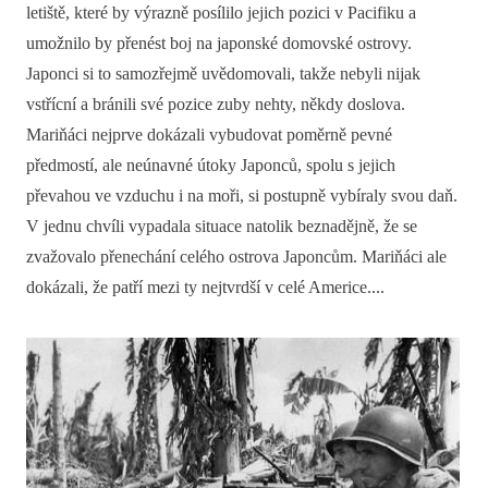
letiště, které by výrazně posílilo jejich pozici v Pacifiku a
umožnilo by přenést boj na japonské domovské ostrovy.
Japonci si to samozřejmě uvědomovali, takže nebyli nijak
vstřícní a bránili své pozice zuby nehty, někdy doslova.
Mariňáci nejprve dokázali vybudovat poměrně pevné
předmostí, ale neúnavné útoky Japonců, spolu s jejich
převahou ve vzduchu i na moři, si postupně vybíraly svou daň.
V jednu chvíli vypadala situace natolik beznadějně, že se
zvažovalo přenechání celého ostrova Japoncům. Mariňáci ale
dokázali, že patří mezi ty nejtvrdší v celé Americe....