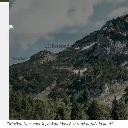
13. listopadu 2017
"Mačkal jsem spoušť, dokud hlaveň zbraně nezačala kouřit
horkem. Přede mnou byla hromada mrtvol. Běhal jsem pak
na okraji bojiště od kulometu ke kulometu, abych povzbudil
muže k palbě, ale jediné, co jsem našel, byla mrtvá těla
mariňáků. Pak mi došlo, že tu musím být jediný přeživší..."
"Mačkal jsem spoušť, dokud hlaveň zbraně nezačala kouřit