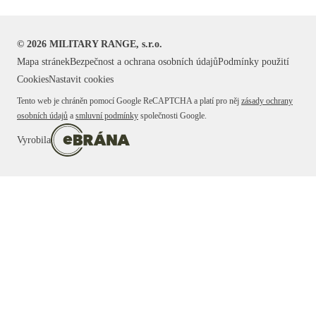
©
2026
MILITARY RANGE, s.r.o.
Mapa stránek
Bezpečnost a ochrana osobních údajů
Podmínky použití
Cookies
Nastavit cookies
Tento web je chráněn pomocí Google ReCAPTCHA a platí pro něj
zásady ochrany
osobních údajů
a
smluvní podmínky
společnosti Google.
Vyrobila