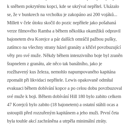
k sněhem pokrytému kopci, kde se ukrýval nepřítel. Ukázalo
se, že v bunkrech na vrcholku je zakopáno asi 200 vojáků...
Millett v čele útoku skočil do pozic nepřítele jako pošahaná
verze filmového Ramba a během několika okamžiků odpravil
bajonetem dva Korejce a pár dalších omráčil pažbou pušky,
zatímco na všechny strany házel granáty a křičel povzbuzující
věty pro své muže. Někdy během intenzivního boje byl zraněn
šrapnelem z granátu, ale něco tak banálního, jako je
rozžhavený kus železa, nemohlo napumpovaného kapitána
zpomalit při likvidaci nepřítele. Lewis opakovaně odmítal
evakuaci během dobívání kopce a po celou dobu povzbuzoval
své muže k boji. Během dobívání Hill 180 bylo zabito celkem
47 Korejců bylo zabito (18 bajonetem) a ostatní stáhli ocas a
ustoupili před rozzuřeným kapitánem a jeho muži. První četa
byla touhle akcí zachráněna a utrpěla minimální ztráty.