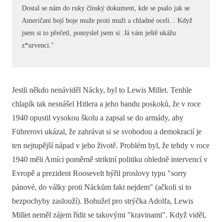
Dostal se nám do ruky čínský dokument, kde se psalo jak se
Američani bojí boje muže proti muži a chladné oceli... Když
jsem si to přečetl, pomyslel jsem si: Já vám ještě ukážu
z*urvenci."
Jestli někdo nenáviděl Nácky, byl to Lewis Millet. Tenhle
chlapík tak nesnášel Hitlera a jeho bandu poskoků, že v roce
1940 opustil vysokou školu a zapsal se do armády, aby
Führerovi ukázal, že zahrávat si se svobodou a demokracií je
ten nejtupější nápad v jeho životě. Problém byl, že tehdy v roce
1940 měli Amíci poměrně striktní politiku ohledně intervencí v
Evropě a prezident Roosevelt hýřil proslovy typu "sorry
pánové, do války proti Náckům fakt nejdem" (ačkoli si to
bezpochyby zaslouží). Bohužel pro strýčka Adolfa, Lewis
Millet neměl zájem řídit se takovými "kravinami". Když viděl,