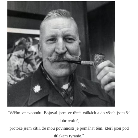
"Věřím ve svobodu. Bojoval jsem ve třech válkách a do všech jsem šel
dobrovolně,
protože jsem cítil, že mou povinností je pomáhat těm, kteří jsou pod
útlakem tyranie."