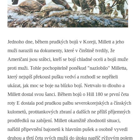
Jednoho dne, během prudkých bojů v Koreji, Millett a jeho
muži narazili na dokumenty, které v činštině tvrdily, že
Američani jsou srábci, kteří se bojí chladné oceli a bojů muže
proti muži. Tohle pochopitelně poněkud "nazlobilo" Milletta,
který nejspíš překousl pušku vedví a rozhodl se nepříteli
ukázat, jak moc se boje na blízko bojí. Netrvalo to dlouho a
Millett dostal svou šanci. Během bojů o Hill 180 se první četa
roty E dostala pod prudkou palbu severokorejských a čínských
kulometů, protitankových zbraní a dalších ne příliš příjemných
prodtředků na zabíjení. Millett okamžitě zhodnotil situaci,
nařídil připevnění bajonetů k hlavním pušek a osobně vyvedl
druhou a třetí četu svých mužů do útoku napříč rýžovým polem