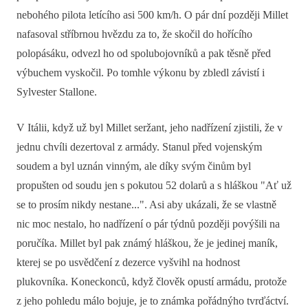
nebohého pilota letícího asi 500 km/h. O pár dní později Millet
nafasoval stříbrnou hvězdu za to, že skočil do hořícího
polopásáku, odvezl ho od spolubojovníků a pak těsně před
výbuchem vyskočil. Po tomhle výkonu by zbledl závistí i
Sylvester Stallone.
V Itálii, když už byl Millet seržant, jeho nadřízení zjistili, že v
jednu chvíli dezertoval z armády. Stanul před vojenským
soudem a byl uznán vinným, ale díky svým činům byl
propušten od soudu jen s pokutou 52 dolarů a s hláškou "Ať už
se to prosím nikdy nestane...". Asi aby ukázali, že se vlastně
nic moc nestalo, ho nadřízení o pár týdnů později povýšili na
poručíka. Millet byl pak známý hláškou, že je jedinej maník,
kterej se po usvědčení z dezerce vyšvihl na hodnost
plukovníka. Koneckonců, když člověk opustí armádu, protože
z jeho pohledu málo bojuje, je to známka pořádnýho tvrďáctví.