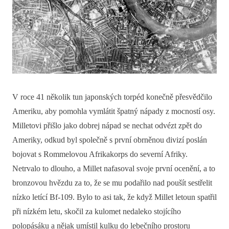
V roce 41 několik tun japonských torpéd konečně přesvědčilo
Ameriku, aby pomohla vymlátit špatný nápady z mocností osy.
Milletovi přišlo jako dobrej nápad se nechat odvézt zpět do
Ameriky, odkud byl společně s první obrněnou divizí poslán
bojovat s Rommelovou Afrikakorps do severní Afriky.
Netrvalo to dlouho, a Millet nafasoval svoje první ocenění, a to
bronzovou hvězdu za to, že se mu podařilo nad poušít sestřelit
nízko letící Bf-109. Bylo to asi tak, že když Millet letoun spatřil
při nízkém letu, skočil za kulomet nedaleko stojícího
polopásáku a nějak umístil kulku do lebečního prostoru