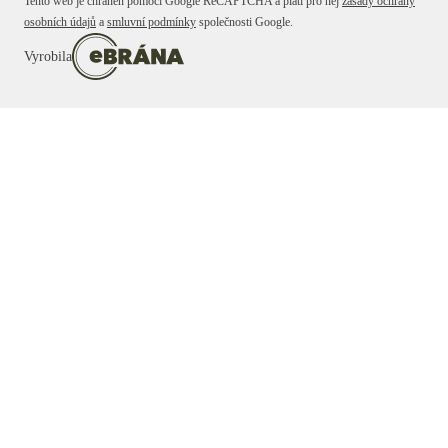
Tento web je chráněn pomocí Google ReCAPTCHA a platí pro něj
zásady ochrany
osobních údajů
a
smluvní podmínky
společnosti Google.
Vyrobila