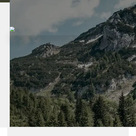
23. srpna 2017
Jestli někdo nenáviděl Nácky, byl to Lewis Millet. Tenhle
chlapík tak nesnášel Hitlera a jeho bandu poskoků, že v roce
1940 opustil vysokou školu a zapsal se do armády, aby
Führerovi ukázal, že zahrávat si se svobodou a demokracií je
ten nejtupější nápad v jeho životě...