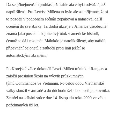
Dá se přinejmenším prohlásit, že tahle akce byla odvážná, až
napůl šílená. Pro Lewise Milletta to bylo ale asi příjemné, že si
to později v podobném scénáři zopakoval a nafasoval další
ocenění do své sbírky. Ta druhá akce je v Americe všeobecně
známá jako poslední bajonetový útok v americké historii,
čemuž se dá i rozumět. Málokdo je natolik šílený, aby nařídil
připevnění bajonetů a zaútočil proti linii ježící se
automatickými zbraněmi.
Po Korejské válce dokončil Lewis Millett trénink u Rangers a
založil proslulou školu na výcvik průzkumných
týmů Commandos ve Vietnamu. Po celou dobu Vietnamské
války sloužil v armádě a do důchodu šel s hodností plukovníka.
Zemřel na selhání srdce dne 14. listopadu roku 2009 ve věku
požehnaných 89 let.