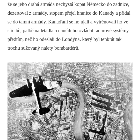
že se jeho drahá armáda nechystá kopat Německo do zadnice,
dezertoval z armády, stopem přejel hranice do Kanady a přidal
se do tamní armády. Kanaďani se ho ujali a vytrénovali ho ve
střelbě, palbě na letadla a naučili ho ovládat radarové systémy
předtím, než ho odeslali do Londýna, který byl tenkrát tak
trochu sužovaný nálety bombardérů.