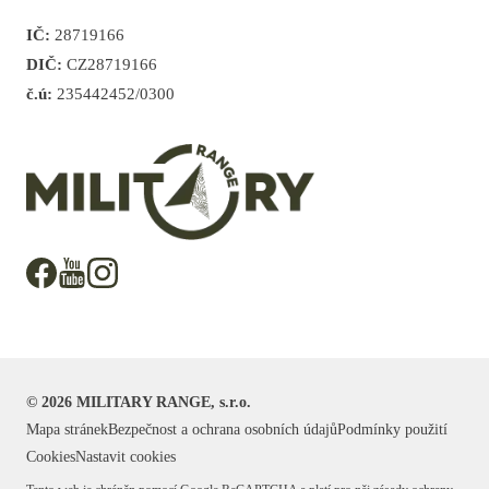
IČ:
28719166
DIČ:
CZ28719166
č.ú:
235442452/0300
©
2026
MILITARY RANGE, s.r.o.
Mapa stránek
Bezpečnost a ochrana osobních údajů
Podmínky použití
Cookies
Nastavit cookies