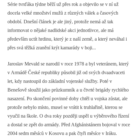
Série tvrďáka týdne běží už přes rok a objevilo se v ní už
docela velké množství mužů z různých válek a časových
období. Dnešní článek je ale jiný, protože nemá až tak
informovat o nějaké nadlidské akci jednotlivce, ale má
především uctít hrdinu, který je z naší země, a který neváhal i
přes svá těžká zranění krýt kamarády v boji...
Jaroslav Mevald se narodil v roce 1978 a byl veteránem, který
v Armádě České republiky působil již od svých dvaadvaceti
let, kdy nastoupil do základní vojenské služby. Poté v
Benešově sloužil jako průzkumník a u čtvrté brigády rychlého
nasazení. Po skončení povinné doby chtěl u vojska zůstat, ale
protože nebylo místo, musel se vrátit k truhlařině, kterou se
vyučil na škole. O dva roky později uspěl u výběrového řízení
a dostal se zpět do armády. Před Afghánistánem bojoval v roce
2004 sedm měsíců v Kosovu a pak čtyři měsíce v Iráku.