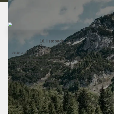
16. listopadu 2017
Série tvrďáka týdne běží už přes rok a objevilo se v ní už
docela velké množství mužů z různých válek a časových
období. Dnešní článek je ale jiný, protože nemá až tak
informovat o nějaké nadlidské akci jednotlivce, ale má
především uctít hrdinu, který je z naší země, a který neváhal
i přes svá těžká...