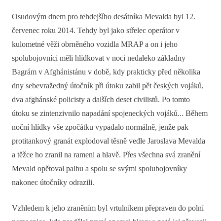
Osudovým dnem pro tehdejšího desátníka Mevalda byl 12.
červenec roku 2014. Tehdy byl jako střelec operátor v
kulometné věži obrněného vozidla MRAP a on i jeho
spolubojovníci měli hlídkovat v noci nedaleko základny
Bagrám v Afghánistánu v době, kdy prakticky před několika
dny sebevražedný útočník při útoku zabil pět českých vojáků,
dva afghánské policisty a dalších deset civilistů. Po tomto
útoku se zintenzivnilo napadání spojeneckých vojáků... Během
noční hlídky vše zpočátku vypadalo normálně, jenže pak
protitankový granát explodoval těsně vedle Jaroslava Mevalda
a těžce ho zranil na rameni a hlavě. Přes všechna svá zranění
Mevald opětoval palbu a spolu se svými spolubojovníky
nakonec útočníky odrazili.
Vzhledem k jeho zraněním byl vrtulníkem přepraven do polní