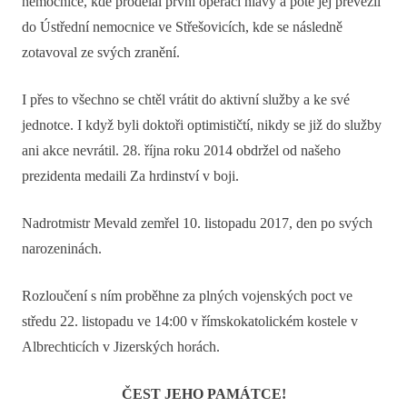
nemocnice, kde prodělal první operaci hlavy a poté jej převezli
do Ústřední nemocnice ve Střešovicích, kde se následně
zotavoval ze svých zranění.
I přes to všechno se chtěl vrátit do aktivní služby a ke své
jednotce. I když byli doktoři optimističtí, nikdy se již do služby
ani akce nevrátil. 28. října roku 2014 obdržel od našeho
prezidenta medaili Za hrdinství v boji.
Nadrotmistr Mevald zemřel 10. listopadu 2017, den po svých
narozeninách.
Rozloučení s ním proběhne za plných vojenských poct ve
středu 22. listopadu ve 14:00 v římskokatolickém kostele v
Albrechticích v Jizerských horách.
ČEST JEHO PAMÁTCE!