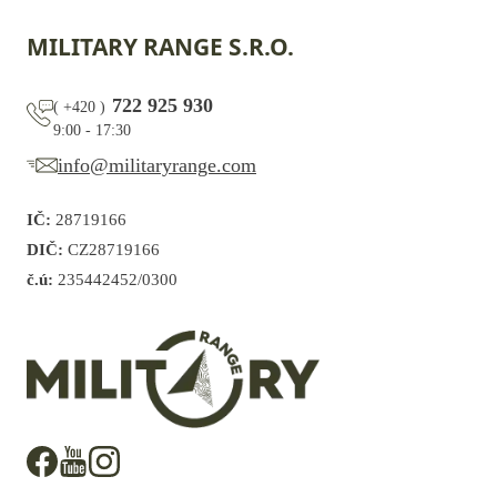
MILITARY RANGE S.R.O.
722 925 930
(
+420
)
9:00 - 17:30
info@militaryrange.com
IČ:
28719166
DIČ:
CZ28719166
č.ú:
235442452/0300