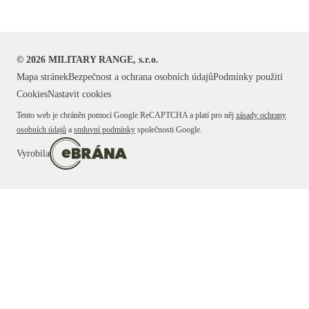
©
2026
MILITARY RANGE, s.r.o.
Mapa stránek
Bezpečnost a ochrana osobních údajů
Podmínky použití
Cookies
Nastavit cookies
Tento web je chráněn pomocí Google ReCAPTCHA a platí pro něj
zásady ochrany
osobních údajů
a
smluvní podmínky
společnosti Google.
Vyrobila