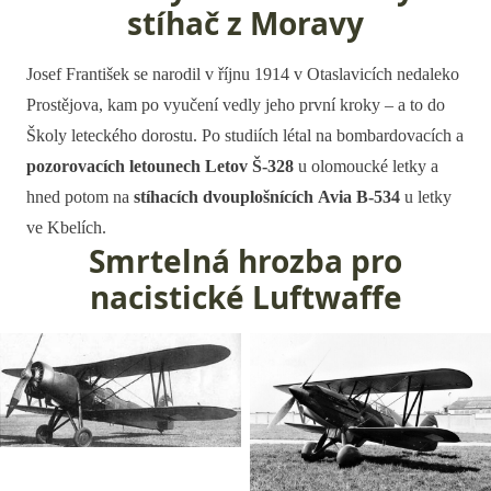
stíhač z Moravy
Josef František se narodil v říjnu 1914 v Otaslavicích nedaleko
Prostějova, kam po vyučení vedly jeho první kroky – a to do
Školy leteckého dorostu. Po studiích létal na bombardovacích a
pozorovacích letounech
Letov Š-328
u olomoucké letky a
hned potom na
stíhacích dvouplošnících Avia B-534
u letky
ve Kbelích.
Smrtelná hrozba pro
nacistické Luftwaffe