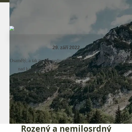
29. září 2022
Osamělý, a tak trochu nedisciplinovaný vlk, který roku 1940
nad kanálem La Manche sám záškodnicky přepadal
německá letadla. Na konto si zapsal 17 sestřelů a stal se
nejlepším nebritským pilotem RAF bitvy o Británii. Začtěte
se do příběhu letce Josefa Františka.
Rozený a nemilosrdný