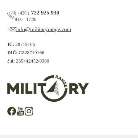
722 925 930
(
+420
)
9:00 - 17:30
info@militaryrange.com
IČ:
28719166
DIČ:
CZ28719166
č.ú:
235442452/0300