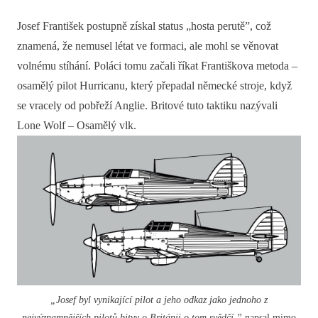
Josef František postupně získal status „hosta perutě”, což
znamená, že nemusel létat ve formaci, ale mohl se věnovat
volnému stíhání. Poláci tomu začali říkat Františkova metoda –
osamělý pilot Hurricanu, který přepadal německé stroje, když
se vracely od pobřeží Anglie. Britové tuto taktiku nazývali
Lone Wolf – Osamělý vlk.
„Josef byl vynikající pilot a jeho odkaz jako jednoho z
nejvýznamnějších pilotů bitvy o Británii o tom svědčí,”
napsal mimo