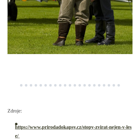
Zdroje:
https://www.prirodadokapsy.cz/stopy-zvirat-nejen-v-les
e/