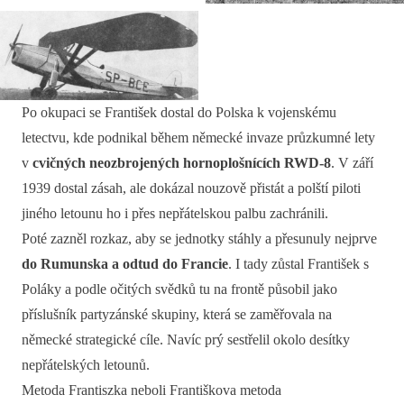
Po okupaci se František dostal do Polska k vojenskému
letectvu, kde podnikal během německé invaze průzkumné lety
v
cvičných neozbrojených hornoplošnících RWD-8
. V září
1939 dostal zásah, ale dokázal nouzově přistát a polští piloti
jiného letounu ho i přes nepřátelskou palbu zachránili.
Poté zazněl rozkaz, aby se jednotky stáhly a přesunuly nejprve
do Rumunska a odtud do Francie
. I tady zůstal František s
Poláky a podle očitých svědků tu na frontě působil jako
příslušník partyzánské skupiny, která se zaměřovala na
německé strategické cíle. Navíc prý sestřelil okolo desítky
nepřátelských letounů.
Metoda Frantiszka neboli Františkova metoda