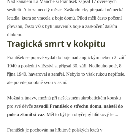
Nad kanálem La Manche si František zapsal 17 ověřených
sestřelů. A to za necelý měsíc. Záškodnicky přepadal německá
letadla, která se vracela z boje domů. Piloti měli často početní
převahu, často však byli unavení z boje a zaskočení dalším
útokem.
Tragická smrt v kokpitu
František se poprvé vydal do boje nad anglickým nebem 2. září
1940 a poslední vítězství si připsal 30. září. Nedlouho poté, 8.
října 1940, havaroval a zemřel. Nebylo to však rukou nepřítele,
ale pravděpodobně svou vlastní.
Možná z únavy, možná při nešťastném akrobatickém kousku
pro své děvče
zavadil František o střechu domu, naletěl do
pole a zlomil si vaz
. Měl to být jen obyčejný hlídkový let...
František je pochován na hřbitově polských letců v