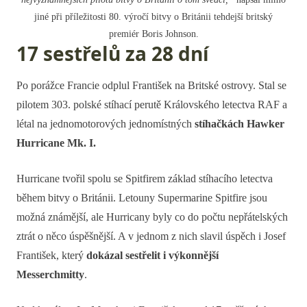
jiné při příležitosti 80. výročí bitvy o Británii tehdejší britský
premiér Boris Johnson.
17 sestřelů za 28 dní
Po porážce Francie odplul František na Britské ostrovy. Stal se
pilotem 303. polské stíhací perutě Královského letectva RAF a
létal na jednomotorových jednomístných
stíhačkách Hawker
Hurricane Mk. I.
Hurricane tvořil spolu se Spitfirem základ stíhacího letectva
během bitvy o Británii. Letouny Supermarine Spitfire jsou
možná známější, ale Hurricany byly co do počtu nepřátelských
ztrát o něco úspěšnější. A v jednom z nich slavil úspěch i Josef
František, který
dokázal sestřelit i výkonnější
Messerchmitty
.