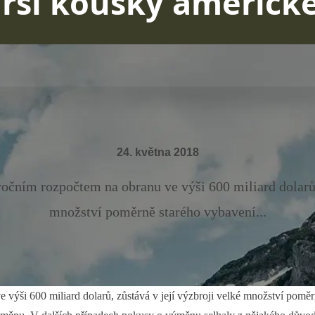
arší kousky americk
24. května 2018
očním rozpočtem na obranu ve výši 600 miliard dolarů,
množství poměrně starého vybavení...
výši 600 miliard dolarů, zůstává v její výzbroji velké množství poměrn