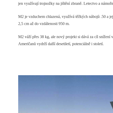
jen využívají trojnožky na jištění zbraně. Letectvo a námořn
M2 je vzduchem chlazená, využívá těžkých nábojů .50 a jej
2,5 cm až do vzdálenosti 950 m.
M2 váží přes 38 kg, ale nový projekt si dává za cíl snížen
Američanů vydrží další desetiletí, potenciálně i století.