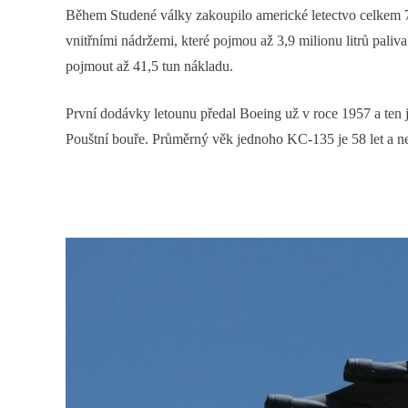
Během Studené války zakoupilo americké letectvo celkem 7
vnitřními nádržemi, které pojmou až 3,9 milionu litrů pali
pojmout až 41,5 tun nákladu.
První dodávky letounu předal Boeing už v roce 1957 a ten 
Pouštní bouře. Průměrný věk jednoho KC-135 je 58 let a nez