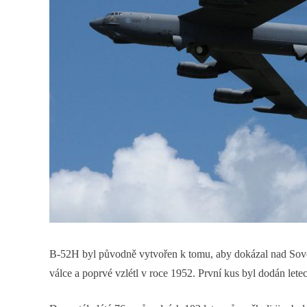
B-52H byl původně vytvořen k tomu, aby dokázal nad Sověts
válce a poprvé vzlétl v roce 1952. První kus byl dodán lete