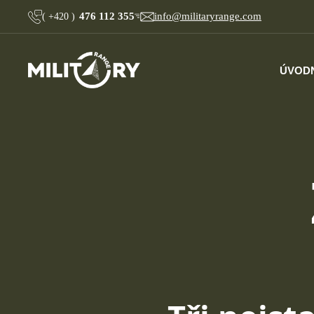
476 112 355
info@militaryrange.com
(
+420
)
ÚVOD