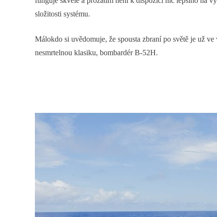
funguje skvěle a prozatím není k dispozici nic lepšího na
složitosti systému.
Málokdo si uvědomuje, že spousta zbraní po světě je už ve
nesmrtelnou klasiku, bombardér B-52H.