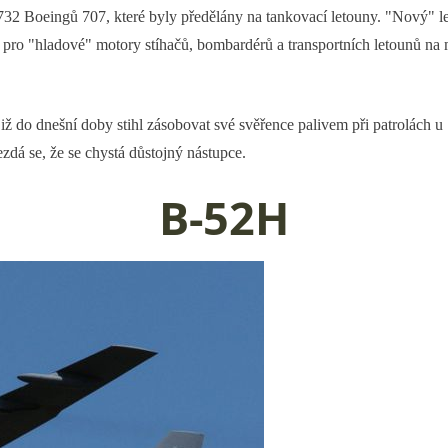
32 Boeingů 707, které byly předělány na tankovací letouny. "Nový" le
va pro "hladové" motory stíhačů, bombardérů a transportních letounů n
již do dnešní doby stihl zásobovat své svěřence palivem při patrolách
dá se, že se chystá důstojný nástupce.
B-52H