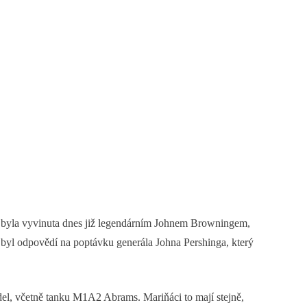
 M2 byla vyvinuta dnes již legendárním Johnem Browningem,
yl odpovědí na poptávku generála Johna Pershinga, který
el, včetně tanku M1A2 Abrams. Mariňáci to mají stejně,