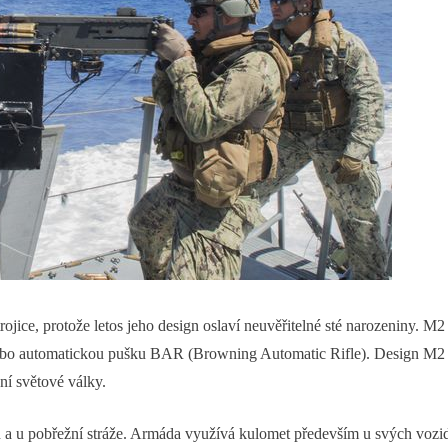
trojice, protože letos jeho design oslaví neuvěřitelné sté narozeniny.
ebo automatickou pušku BAR (Browning Automatic Rifle). Design M2 b
ní světové války.
a u pobřežní stráže. Armáda využívá kulomet především u svých vozid