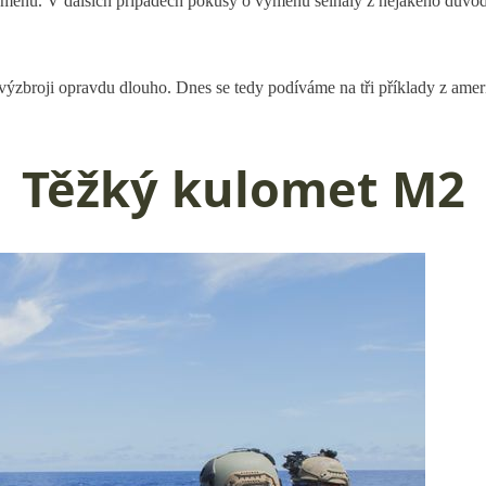
 výměnu. V dalších případech pokusy o výměnu selhaly z nějakého důvod
 výzbroji opravdu dlouho. Dnes se tedy podíváme na tři příklady z am
Těžký kulomet M2