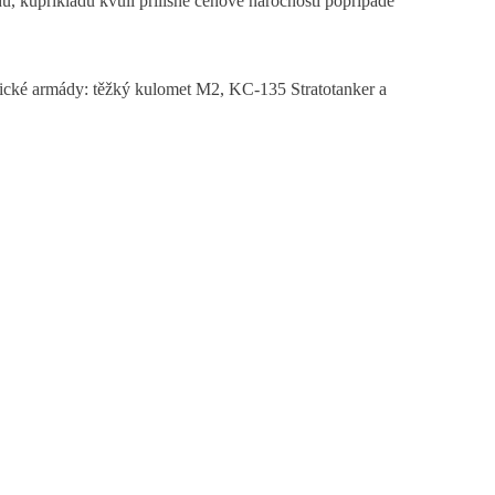
u, kupříkladu kvůli přílišné cenové náročnosti popřípadě
erické armády: těžký kulomet M2, KC-135 Stratotanker a