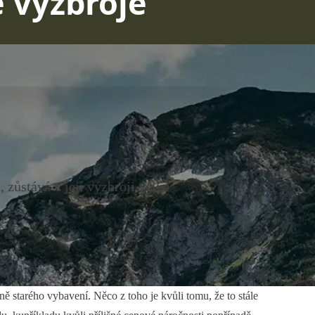
é výzbroje
 zůstává v její výzbroji velké
ě starého vybavení. Něco z toho je kvůli tomu, že to stále