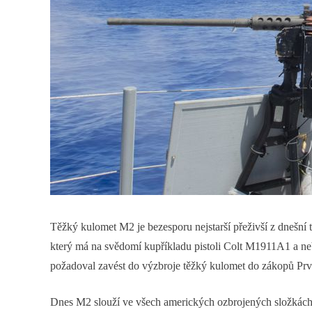
Těžký kulomet M2 je bezesporu nejstarší přeživší z dnešní 
který má na svědomí kupříkladu pistoli Colt M1911A1 a n
požadoval zavést do výzbroje těžký kulomet do zákopů Prv
Dnes M2 slouží ve všech amerických ozbrojených složkách 