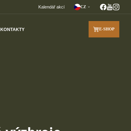
Kalendář akcí
CZ
E
KONTAKTY
E-SHOP
J