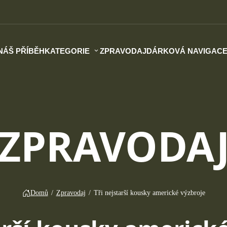
NÁŠ PŘÍBĚH
KATEGORIE
ZPRAVODAJ
DÁRKOVÁ NAVIGAC
ZPRAVODA
Domů
/
Zpravodaj
/
Tři nejstarší kousky americké výzbroje