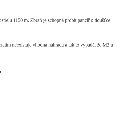
třelu 1150 m. Zbraň je schopná probít pancíř o tloušťce
, zatím neexistuje vhodná náhrada a tak to vypadá, že M2 u
r