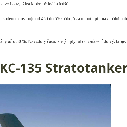
ictvo ho využívá k obraně lodí a letišť.
í kadence dosahuje od 450 do 550 nábojů za minutu při maximálním dos
í váhy až o 30 %. Navzdory času, který uplynul od zařazení do výzbroje
KC-135 Stratotanke