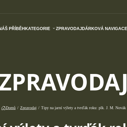
NÁŠ PŘÍBĚH
KATEGORIE
ZPRAVODAJ
DÁRKOVÁ NAVIGAC
ZPRAVODA
Domů
/
Zpravodaj
/
Tipy na jarní výlety a tvrďák roku: plk. J. M. Novák