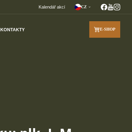
Kalendář akcí
CZ
E
KONTAKTY
E-SHOP
J