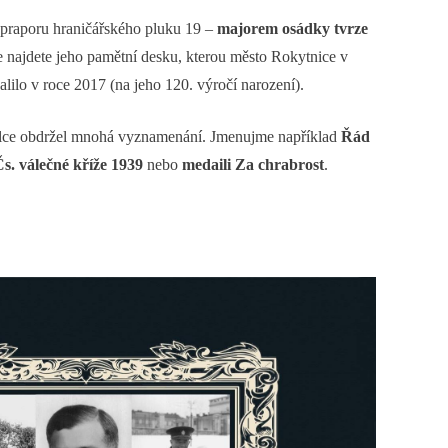
. praporu hraničářského pluku 19 –
majorem osádky tvrze
e najdete jeho pamětní desku, kterou město Rokytnice v
lilo v roce 2017 (na jeho 120. výročí narození).
válce obdržel mnohá vyznamenání. Jmenujme například
Řád
s. válečné kříže 1939
nebo
medaili Za chrabrost
.