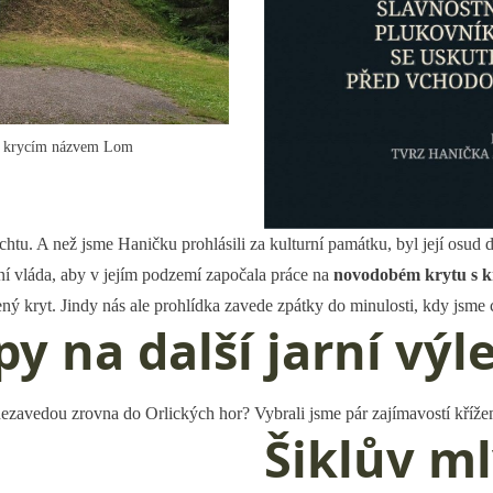
 s krycím názvem Lom
u. A než jsme Haničku prohlásili za kulturní památku, byl její osud dl
ní vláda, aby v jejím podzemí započala práce na
novodobém
krytu s 
kryt. Jindy nás ale prohlídka zavede zpátky do minulosti, kdy jsme chtě
py na další jarní výl
nezavedou zrovna do Orlických hor? Vybrali jsme pár zajímavostí kříže
Šiklův m