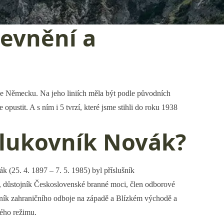
evnění a
 se Německu. Na jeho liniích měla být podle původních
pustit. A s ním i 5 tvrzí, které jsme stihli do roku 1938
plukovník Novák?
 (25. 4. 1897 – 7. 5. 1985) byl příslušník
, důstojník Československé branné moci, člen odborové
ník zahraničního odboje na západě a Blízkém východě a
kého režimu.