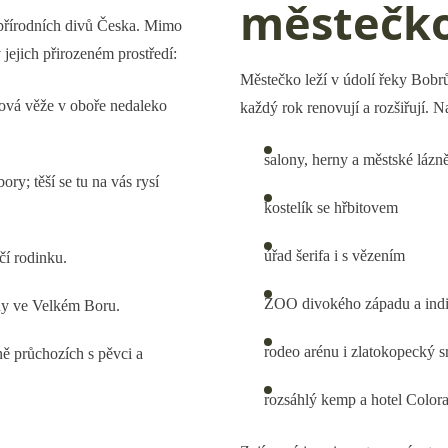
městečk
 přírodních divů Česka. Mimo
 jejich přirozeném prostředí:
Městečko leží v údolí řeky Bobrů
ová věže v oboře nedaleko
každý rok renovují a rozšiřují. N
salony, herny a městské lázn
bory; těší se tu na vás rysí
kostelík se hřbitovem
úřad šerifa i s vězením
lčí rodinku.
ZOO divokého západu a indi
ny ve Velkém Boru.
rodeo arénu i zlatokopecký s
ě průchozích s pěvci a
rozsáhlý kemp a hotel Color