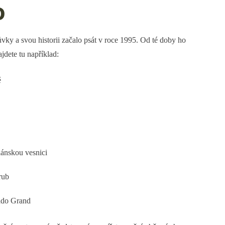
o
vky a svou historii začalo psát v roce 1995. Od té doby ho
ajdete tu například:
ě
ánskou vesnici
rub
ado Grand