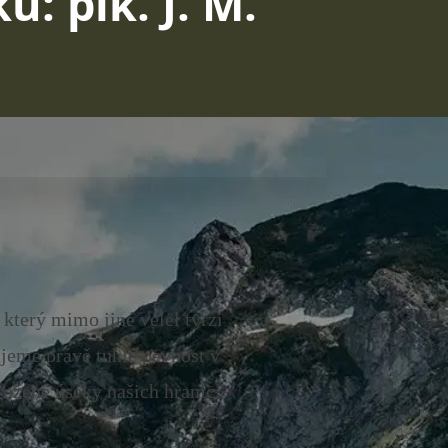
u: plk. J. M.
který mimo jiné velel tvrzi
ujeme právě tuhle pevnost v
rožené úseky našich hranic.