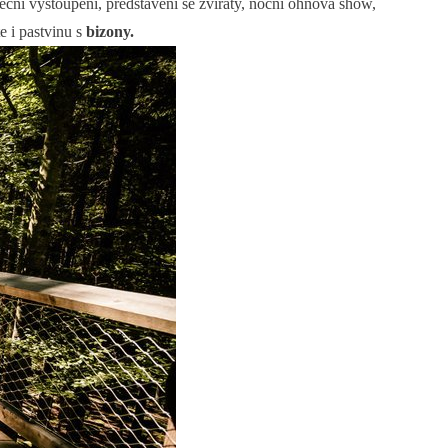
eční vystoupení, představení se zvířaty, noční ohňová show,
e i pastvinu s
bizony.