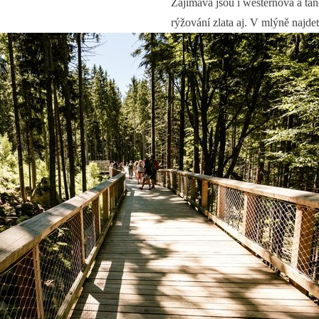
Zajímavá jsou i westernová a tan
rýžování zlata aj. V mlýně najdet