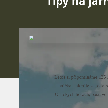
Tipy na jarn
Letos si připomínáme 125 l
Hanička. Jakmile se tedy r
Orlických horách, postaven