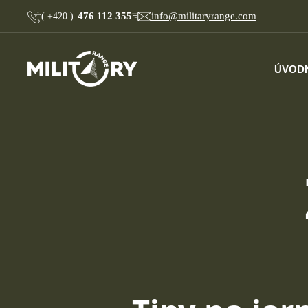
476 112 355
info@militaryrange.com
(
+420
)
ÚVOD