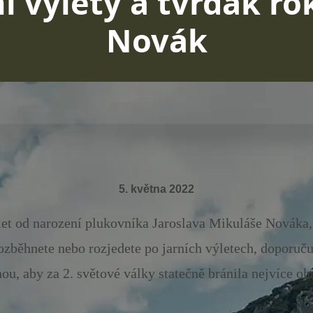
í výlety a tvrďák rok
Novák
5. května 2022
et od narození plukovníka Jaroslava Mikuláše Nováka, 
ozběhnete nebo rozjedete po jarních výletech, doporuč
ou, aby za 2. světové války statečně bránila nejvíce oh