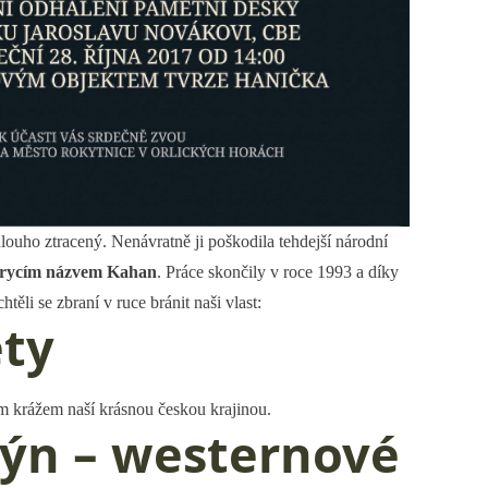
ouho ztracený. Nenávratně ji poškodila tehdejší národní
krycím názvem Kahan
. Práce skončily v roce 1993 a díky
li se zbraní v ruce bránit naši vlast:
ety
m krážem naší krásnou českou krajinou.
lýn – westernové