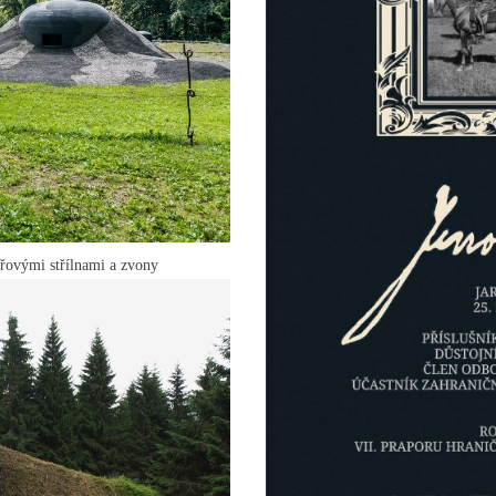
éřovými střílnami a zvony