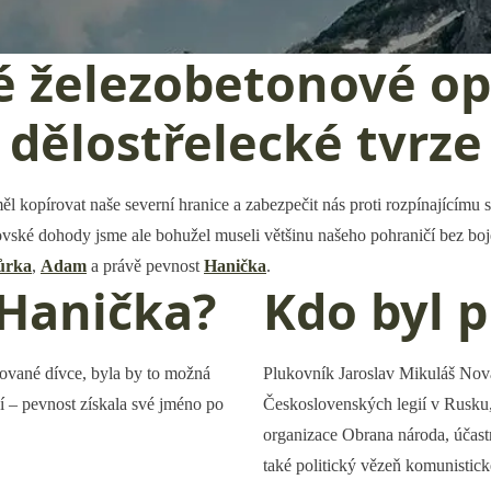
 železobetonové op
dělostřelecké tvrze
l kopírovat naše severní hranice a zabezpečit nás proti rozpínajícímu
ovské dohody jsme ale bohužel museli většinu našeho pohraničí bez boje o
ůrka
,
Adam
a právě pevnost
Hanička
.
 Hanička?
Kdo byl 
lované dívce, byla by to možná
Plukovník Jaroslav Mikuláš Novák
 – pevnost získala své jméno po
Československých legií v Rusku
organizace Obrana národa, účast
také politický vězeň komunistic