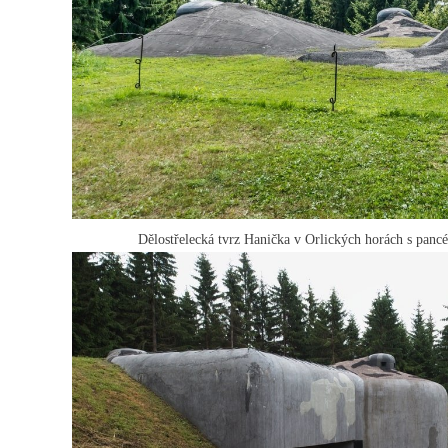
Dělostřelecká tvrz Hanička v Orlických horách s panc