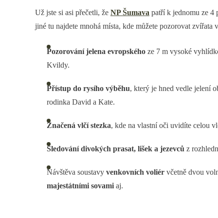
Už jste si asi přečetli, že
NP Šumava
patří k jednomu ze 4
jiné tu najdete mnohá místa, kde můžete pozorovat zvířata v
Pozorování jelena evropského
ze 7 m vysoké vyhlídk
Kvildy.
Přístup do rysího výběhu
, který je hned vedle jelení o
rodinka David a Kate.
Značená vlčí stezka
, kde na vlastní oči uvidíte celou v
Sledování divokých prasat, lišek a jezevců
z rozhled
Návštěva soustavy
venkovních voliér
včetně dvou voln
majestátními sovami
aj.