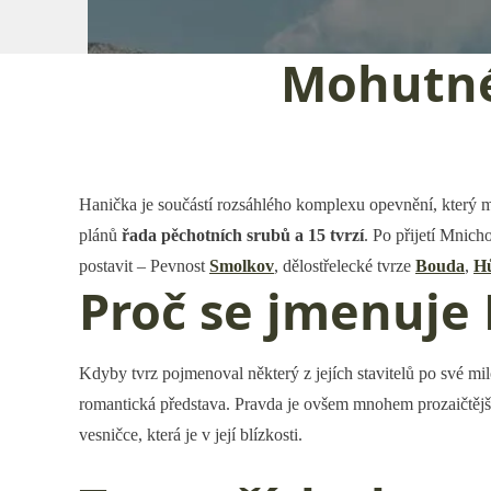
Mohutné
Hanička je součástí rozsáhlého komplexu opevnění, který mě
plánů
řada pěchotních srubů a 15 tvrzí
. Po přijetí Mnich
postavit – Pevnost
Smolkov
, dělostřelecké tvrze
Bouda
,
H
Proč se jmenuje
Kdyby tvrz pojmenoval některý z jejích stavitelů po své mi
romantická představa. Pravda je ovšem mnohem prozaičtější
vesničce, která je v její blízkosti.