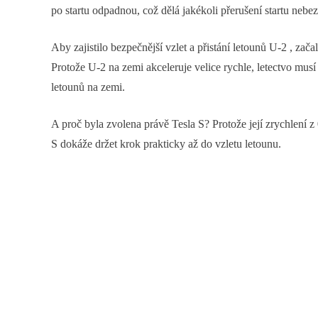
po startu odpadnou, což dělá jakékoli přerušení startu n
Aby zajistilo bezpečnější vzlet a přistání letounů U-2 , zača
Protože U-2 na zemi akceleruje velice rychle, letectvo mu
letounů na zemi.
A proč byla zvolena právě Tesla S? Protože její zrychlení z
S dokáže držet krok prakticky až do vzletu letounu.