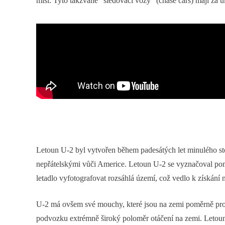
misi. Tyto takzvané "sledovací vozy" (chase cars) mají za
Letoun U-2 byl vytvořen během padesátých let minulého st
nepřátelskými vůči Americe. Letoun U-2 se vyznačoval pom
letadlo vyfotografovat rozsáhlá území, což vedlo k získán
U-2 má ovšem své mouchy, které jsou na zemi poměrně problem
podvozku extrémně široký poloměr otáčení na zemi. Letoun 