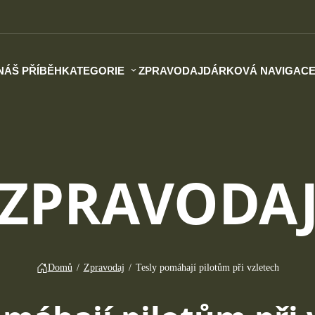
NÁŠ PŘÍBĚH
KATEGORIE
ZPRAVODAJ
DÁRKOVÁ NAVIGAC
ZPRAVODA
Domů
/
Zpravodaj
/
Tesly pomáhají pilotům při vzletech