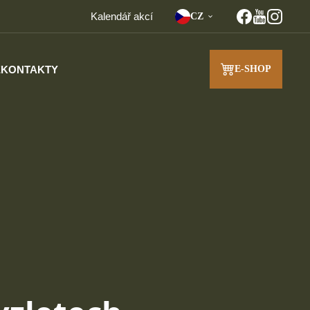
Kalendář akcí
CZ
E
KONTAKTY
E-SHOP
J