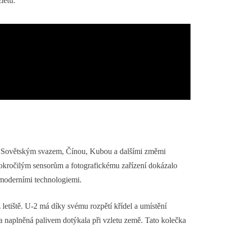
letu.
ad Sovětským svazem, Čínou, Kubou a dalšími změmi
okročilým sensorům a fotografickému zařízení dokázalo
 moderními technologiemi.
letiště. U-2 má díky svému rozpětí křídel a umístění
a naplněná palivem dotýkala při vzletu země. Tato kolečka