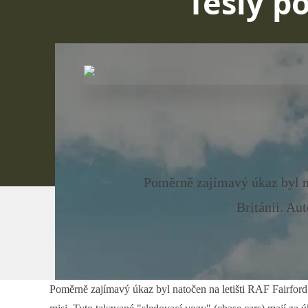
Tesly p
Poměrně zajímavý úkaz byl na
Británii. Au
Poměrně zajímavý úkaz byl natočen na letišti RAF Fairford,