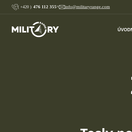
476 112 355
info@militaryrange.com
(
+420
)
ÚVOD