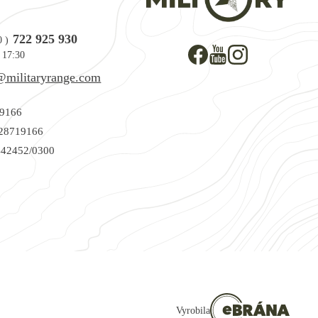
722 925 930
0
)
 17:30
@militaryrange.com
9166
28719166
42452/0300
Vyrobila