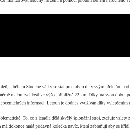
 úkol monitorovat letouny na zemi a pomoci pilotům během náročného vz
oletí, a během Studené války se stal proslulým díky svým přeletům n
ěrně malou rychlostí ve výšce přibližně 22 km. Díky, na svou dobu, p
í neocenitelných informací. Letoun je dodnes využíván díky vylepšením
atické. To, co z letadla dělá skvělý špionážní stroj, ztežuje vzlety z 
má dokonce malá přídavná kolečka navíc, která zabraňují aby se křídl