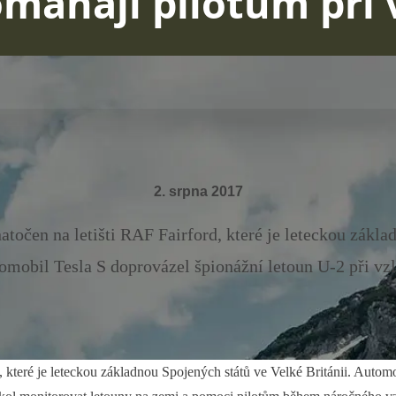
omáhají pilotům při 
2. srpna 2017
točen na letišti RAF Fairford, které je leteckou zákla
tomobil Tesla S doprovázel špionážní letoun U-2 při vzle
 které je leteckou základnou Spojených států ve Velké Británii. Automo