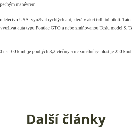
ebezpečným manévrem.
lo letectvo USA využívat rychlých aut, která v akci řídí jiní piloti. Tat
sí využívat auta typu Pontiac GTO a nebo zmiňovanou Teslu model S. Ta
 0 na 100 km/h je pouhých 3,2 vteřiny a maximální rychlost je 250 km/h
Další články