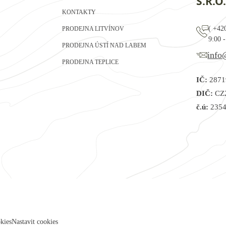
S.R.O.
KONTAKTY
(
+42
PRODEJNA LITVÍNOV
9:00 -
PRODEJNA ÚSTÍ NAD LABEM
info
PRODEJNA TEPLICE
IČ:
2871
DIČ:
CZ
č.ú:
2354
kies
Nastavit cookies