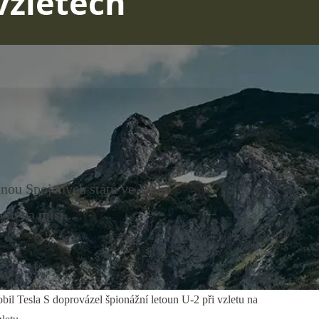
vzletech
dnou Spojených států ve Velké
tu na misi...
bil Tesla S doprovázel špionážní letoun U-2 při vzletu na