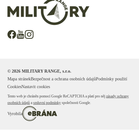
©
2026
MILITARY RANGE, s.r.o.
Mapa stránek
Bezpečnost a ochrana osobních údajů
Podmínky použití
Cookies
Nastavit cookies
Tento web je chráněn pomocí Google ReCAPTCHA a platí pro něj
zásady ochrany
osobních údajů
a
smluvní podmínky
společnosti Google.
Vyrobila