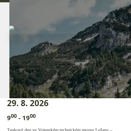
29. srpna 2026
Tankový den ve Vojenském technickém muzeu Lešany –
tematický program s dynamickými ukázkami.
29. 8. 2026
00
00
9
- 19
Tankový den ve Vojenském technickém muzeu Lešany –