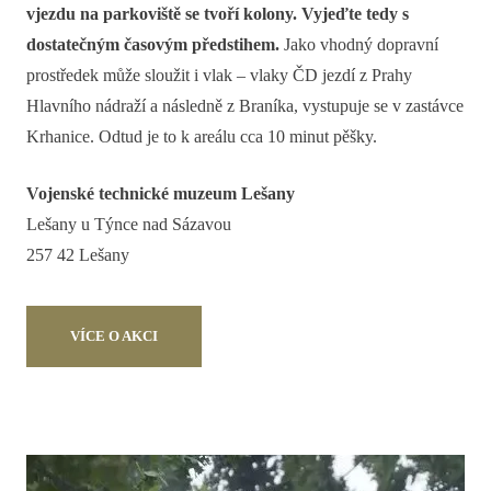
vjezdu na parkoviště se tvoří kolony. Vyjeďte tedy s
dostatečným časovým předstihem.
Jako vhodný dopravní
prostředek může sloužit i vlak – vlaky ČD jezdí z Prahy
Hlavního nádraží a následně z Braníka, vystupuje se v zastávce
Krhanice. Odtud je to k areálu cca 10 minut pěšky.
Vojenské technické muzeum Lešany
Lešany u Týnce nad Sázavou
257 42 Lešany
VÍCE O AKCI