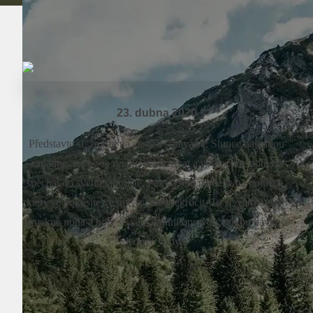
23. dubna 2020
Představte si, že jste na cestě a stmívá se. Slunce najednou
zapadne, začne se rychle ochlazovat a vy pocítíte potřebu
spěchat do svého tábořiště. Pak ovšem narazíte na potůček,
který se pokusíte ve tmě rychle překročit. Tu se vám ovšem
smekne noha a boty se vám naplní opravdu velkou dávkou
ledové vody...