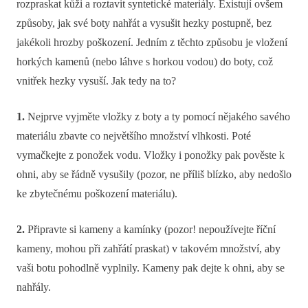
rozpraskat kůži a roztavit syntetické materiály. Existují ovšem
způsoby, jak své boty nahřát a vysušit hezky postupně, bez
jakékoli hrozby poškození. Jedním z těchto způsobu je vložení
horkých kamenů (nebo láhve s horkou vodou) do boty, což
vnitřek hezky vysuší. Jak tedy na to?
1.
Nejprve vyjměte vložky z boty a ty pomocí nějakého savého
materiálu zbavte co největšího množství vlhkosti. Poté
vymačkejte z ponožek vodu. Vložky i ponožky pak pověste k
ohni, aby se řádně vysušily (pozor, ne příliš blízko, aby nedošlo
ke zbytečnému poškození materiálu).
2.
Připravte si kameny a kamínky (pozor! nepoužívejte říční
kameny, mohou při zahřátí praskat) v takovém množství, aby
vaši botu pohodlně vyplnily. Kameny pak dejte k ohni, aby se
nahřály.