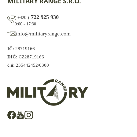
MILITARY RANGE S.R.O.
722 925 930
(
+420
)
9:00 - 17:30
info@militaryrange.com
IČ:
28719166
DIČ:
CZ28719166
č.ú:
235442452/0300