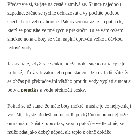
Představte si, že jste na cestě a stmívá se. Slunce najednou
zapadne, začne se rychle ochlazovat a vy pocítíte potřebu
spěchat do svého tábořiště. Pak ovšem narazíte na potůček,
který se pokusíte ve tmě rychle překročit. Tu se vám ovšem
smekne noha a boty se vám naplní opravdu velkou dávkou
ledové vody...
Jak asi víte, když jste venku, udržet nohu suchou a v teple je
kritické, ať už v bivaku nebo pod stanem. Je to tak důležité, že
se občas při překračování většího proudu vody vyplatí sundat si
boty a
ponožky
a vodu překročit bosky.
Pokud se už stane, že máte boty mokré, musíte je co nejrychleji
vysušit, abyste předešli nepohodlí, puchýřům nebo nedejbože
omrzlinám. Sušit si obuv tak, že si ji položíte vedle ohně, se
může zdát jako dobrý nápad, ale teplo z ohně dokáže