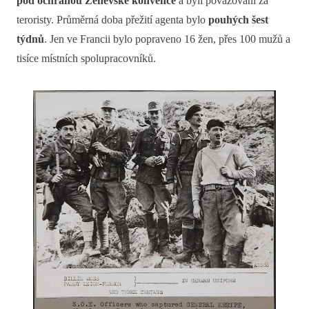
pod ochranou Ženevské konvence
a byli považováni za
teroristy. Průměrná doba přežití agenta bylo
pouhých šest
týdnů
. Jen ve Francii bylo popraveno 16 žen, přes 100 mužů a
tisíce místních spolupracovníků.