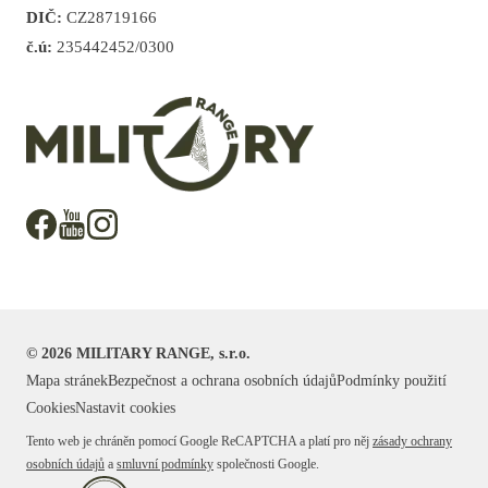
DIČ:
CZ28719166
č.ú:
235442452/0300
©
2026
MILITARY RANGE, s.r.o.
Mapa stránek
Bezpečnost a ochrana osobních údajů
Podmínky použití
Cookies
Nastavit cookies
Tento web je chráněn pomocí Google ReCAPTCHA a platí pro něj
zásady ochrany
osobních údajů
a
smluvní podmínky
společnosti Google.