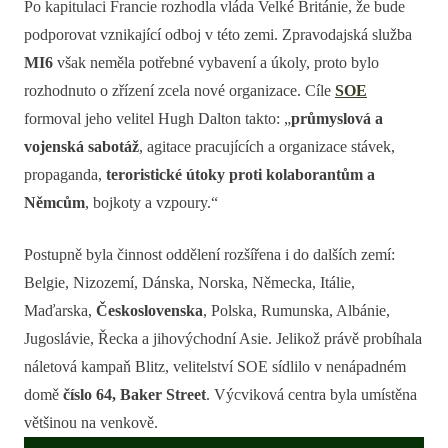
Po kapitulaci Francie rozhodla vláda Velké Británie, že bude
podporovat vznikající odboj v této zemi. Zpravodajská služba
MI6
však neměla potřebné vybavení a úkoly, proto bylo
rozhodnuto o zřízení zcela nové organizace. Cíle
SOE
formoval jeho velitel Hugh Dalton takto: „
průmyslová a
vojenská sabotáž
, agitace pracujících a organizace stávek,
propaganda,
teroristické útoky proti kolaborantům a
Němcům
, bojkoty a vzpoury.“
Postupně byla činnost oddělení rozšířena i do dalších zemí:
Belgie, Nizozemí, Dánska, Norska, Německa, Itálie,
Maďarska,
Československa
, Polska, Rumunska, Albánie,
Jugoslávie, Řecka a jihovýchodní Asie. Jelikož právě probíhala
náletová kampaň Blitz, velitelství SOE sídlilo v nenápadném
domě
číslo 64, Baker Street
. Výcviková centra byla umístěna
většinou na venkově.