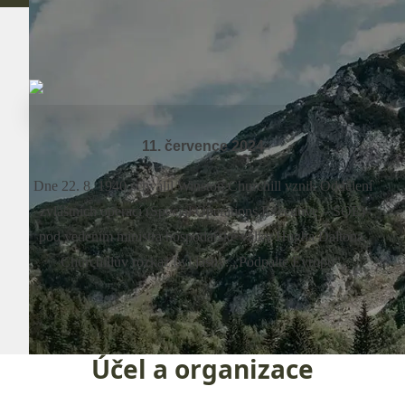
11. července 2024
Dne 22. 8. 1940 schválil Winston Churchill vznik Oddělení
zvláštních operací (Special Operations Executive – SOE)
pod vedením ministra hospodářské války Hugha Daltona.
Churchillův rozkaz byl jasný: „Podpalte Evropu“.
Účel a organizace