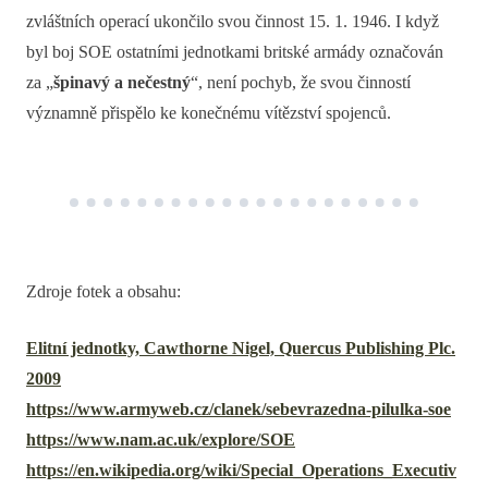
zvláštních operací ukončilo svou činnost 15. 1. 1946. I když
byl boj SOE ostatními jednotkami britské armády označován
za „
špinavý a nečestný
“, není pochyb, že svou činností
významně přispělo ke konečnému vítězství spojenců.
Zdroje fotek a obsahu:
Elitní jednotky, Cawthorne Nigel, Quercus Publishing Plc.
2009
https://www.armyweb.cz/clanek/sebevrazedna-pilulka-soe
https://www.nam.ac.uk/explore/SOE
https://en.wikipedia.org/wiki/Special_Operations_Executiv