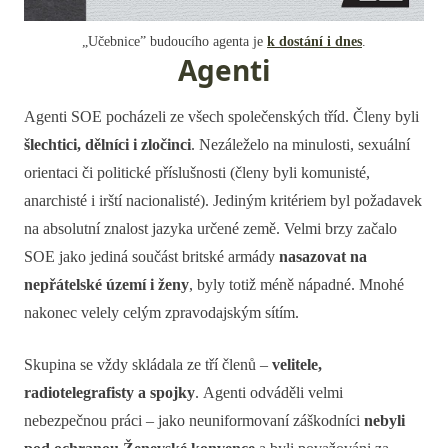
„Učebnice” budoucího agenta je
k dostání i dnes
.
Agenti
Agenti SOE pocházeli ze všech společenských tříd. Členy byli
šlechtici, dělníci i zločinci
. Nezáleželo na minulosti, sexuální
orientaci či politické příslušnosti (členy byli komunisté,
anarchisté i irští nacionalisté). Jediným kritériem byl požadavek
na absolutní znalost jazyka určené země. Velmi brzy začalo
SOE jako jediná součást britské armády
nasazovat na
nepřátelské území i ženy
, byly totiž méně nápadné. Mnohé
nakonec velely celým zpravodajským sítím.
Skupina se vždy skládala ze tří členů –
velitele,
radiotelegrafisty a spojky
. Agenti odváděli velmi
nebezpečnou práci – jako neuniformovaní záškodníci
nebyli