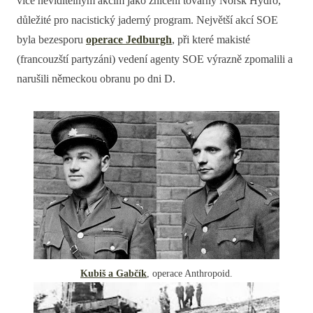
více neviditelným akcím jako zničení továrny Norsk Hydro,
důležité pro nacistický jaderný program. Největší akcí SOE
byla bezesporu
operace Jedburgh
, při které makisté
(francouzští partyzáni) vedení agenty SOE výrazně zpomalili a
narušili německou obranu po dni D.
Kubiš a Gabčík
, operace Anthropoid.