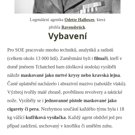
Legendární agentka
Odette Hallowes
, která
přežila
Ravensbrück
.
Vybavení
Pro SOE pracovalo mnoho techniků, analytiků a radistů
(celkem okolo 13 000 lidí). Zaměstnáni byli i
filmaři
, kteří v
domě jménem Tchatched barn (došková stodola) vyráběli
nálože
maskované jako mrtvé krysy nebo kravská lejna
.
Časté uplatnění nacházelo i abrazivní mazivo (sabotáže vlaků).
Výzbroj tvořily malé zbraně, povětšinou revolvery a taktické
nože. Vyráběly se i
jednoranné pistole maskované jako
cigarety či pera
. Nezbytnou součástí každého týmu byla i 18
kg vážící
kufříková vysílačka
. Každý agent obdržel jed pro
případ zadržení, uschovaný v knoflíku či umělém zubu.