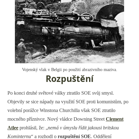
Vojenský vlak v Belgii po použití abrazivního maziva.
Rozpuštění
Po konci druhé světové války ztratilo SOE svůj smysl.
Objevily se sice nápady na využití SOE proti komunistům, po
volební porážce Winstona Churchilla však SOE ztratilo
mocného příznivce. Nový vládce Downing Street
Clement
Atlee
prohlásil, že: „
nemá v úmyslu řídit jakousi britskou
Kominternu
“ a rozhodl o
rozpuštění SOE
. Oddělení