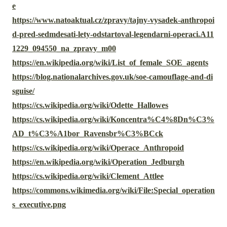
e
https://www.natoaktual.cz/zpravy/tajny-vysadek-anthropoi
d-pred-sedmdesati-lety-odstartoval-legendarni-operaci.A11
1229_094550_na_zpravy_m00
https://en.wikipedia.org/wiki/List_of_female_SOE_agents
https://blog.nationalarchives.gov.uk/soe-camouflage-and-di
sguise/
https://cs.wikipedia.org/wiki/Odette_Hallowes
https://cs.wikipedia.org/wiki/Koncentra%C4%8Dn%C3%
AD_t%C3%A1bor_Ravensbr%C3%BCck
https://cs.wikipedia.org/wiki/Operace_Anthropoid
https://en.wikipedia.org/wiki/Operation_Jedburgh
https://cs.wikipedia.org/wiki/Clement_Attlee
https://commons.wikimedia.org/wiki/File:Special_operation
s_executive.png