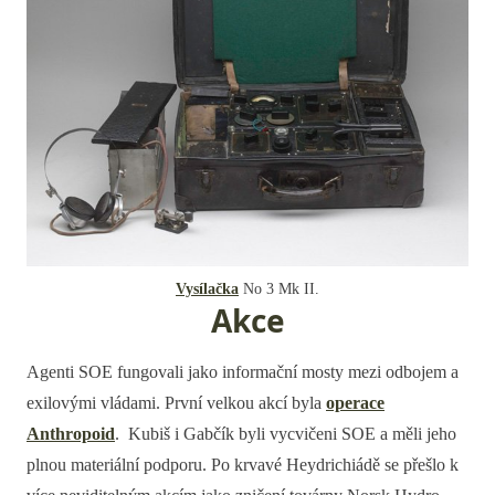
Vysílačka
No 3 Mk II.
Akce
Agenti SOE fungovali jako informační mosty mezi odbojem a
exilovými vládami. První velkou akcí byla
operace
Anthropoid
. Kubiš i Gabčík byli vycvičeni SOE a měli jeho
plnou materiální podporu. Po krvavé Heydrichiádě se přešlo k