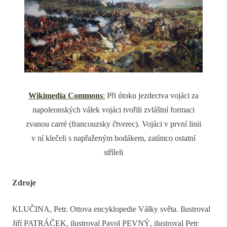
Wikimedia Commons
:
Při útoku jezdectva vojáci za
napoleonských válek vojáci tvořili zvláštní formaci
zvanou carré (francouzsky čtverec). Vojáci v první linii
v ní klečeli s napřaženým bodákem, zatímco ostatní
stříleli
Zdroje
KLUČINA, Petr. Ottova encyklopedie Války světa. Ilustroval
Jiří PATRÁČEK, ilustroval Pavol PEVNÝ, ilustroval Petr