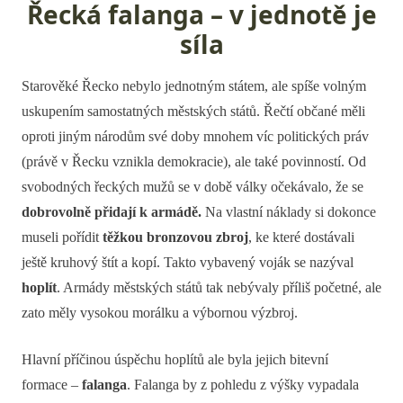
Řecká falanga – v jednotě je
síla
Starověké Řecko nebylo jednotným státem, ale spíše volným
uskupením samostatných městských států. Řečtí občané měli
oproti jiným národům své doby mnohem víc politických práv
(právě v Řecku vznikla demokracie), ale také povinností. Od
svobodných řeckých mužů se v době války očekávalo, že se
dobrovolně přidají k armádě.
Na vlastní náklady si dokonce
museli pořídit
těžkou bronzovou zbroj
, ke které dostávali
ještě kruhový štít a kopí. Takto vybavený voják se nazýval
hoplít
. Armády městských států tak nebývaly příliš početné, ale
zato měly vysokou morálku a výbornou výzbroj.
Hlavní příčinou úspěchu hoplítů ale byla jejich bitevní
formace –
falanga
. Falanga by z pohledu z výšky vypadala