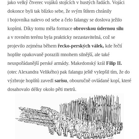
jako velký čtverec vojáků stojících v hustých řadách. Vojáci
dokonce byli tak blízko sebe, že svým štítem chránily
i bojovníka nalevo od sebe a čelo falangy se doslova ježilo
kopími. Díky tomu měla formace
obrovskou údernou sílu
a v rovném terénu byla prakticky nezastavitelná, což se
projevilo zejména během
řecko-perských válek,
kde řečtí
hoplíte opakovaně porazili mnohem silnější, ale také
neuspořádanější perské armády. Makedonský král
Filip II.
(otec Alexandra Velikého) pak falangu ještě vylepšil tím, že do
výzbroje hoplítů zavedl
sarisu
, obouručně ovládané kopí, které
dosahovalo délky okolo pěti metrů.