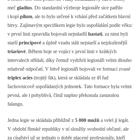
meč
gladius
. Do standardní výzbroje legionáře sice patřilo
i kopí
pilum
, ale to bylo určené k vrhání před začátkem hlavní
bitvy. Zajímavým specifikem legie bylo uspořádání podle věku:
v první linii zpravidla bojovali nejmladší
hastati
, za nimi byli
starší
principové
a úplně vzadu stáli nejstarší a nejzkušenější
triariové
. Během boje se vojáci v první linii v krátkých
intervalech střídali, díky čemuž vydrželi legionáři velmi dlouho
relativně odpočatí. V bitvě legionáři bojovali ve formaci zvané
triplex acies
(trojitý šik), která se skládala ze tří řad
šachovnicově uspořádaných jednotek. Tato formace byla velmi
pevná, ale i pohyblivá, čímž naplno překonala zastaralou
falangu.
Jedna legie se skládala přibližně z
5 000 mužů
a velel jí legát.
V období římské republiky v ní sloužily svobodní občané, ale
za císařství už se jednalo o dobře placené profesionály, kteří