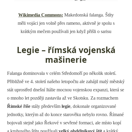
Wikimedia Commons:
Makedonská falanga. Štíty
měli vojáci jen volně přes rameno, aktivně je spolu s
krátkým mečem používali jen když přišli o sarisu
Legie – římská vojenská
mašinerie
Falanga dominovala v celém Středomoří po několik století.
Přibližně ve 4. století našeho letopočtu ale zahájil malý městský
stát uprostřed dnešní Itálie mocnou vojenskou expanzi, která se
o mnoho let později zastavila až ve Skotsku. Za rozmachem
Římské říše
stály především
legie
, dokonale organizované
jednotky, kterým až do konce starověku nebylo rovno. Římané
bojovali stejně jako Řekové v sevřené formaci, ale místo kopí
a kruhového štítu používali
velký obdélníkový štít
a krátký