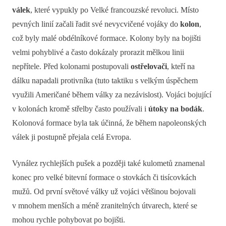
válek
, které vypukly po Velké francouzské revoluci. Místo
pevných linií začali řadit své nevycvičené vojáky do
kolon
,
což byly malé obdélníkové formace. Kolony byly na bojišti
velmi pohyblivé a často dokázaly prorazit mělkou linii
nepřítele. Před kolonami postupovali
ostřelovači
, kteří na
dálku napadali protivníka (tuto taktiku s velkým úspěchem
využili Američané během války za nezávislost). Vojáci bojující
v kolonách kromě střelby často používali i
útoky na bodák
.
Kolonová formace byla tak účinná, že během napoleonských
válek ji postupně přejala celá Evropa.
Vynález rychlejších pušek a později také kulometů znamenal
konec pro velké bitevní formace o stovkách či tisícovkách
mužů. Od první světové války už vojáci většinou bojovali
v mnohem menších a méně zranitelných útvarech, které se
mohou rychle pohybovat po bojišti.