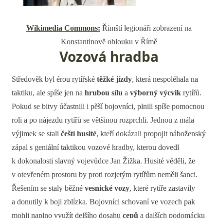
Wikimedia Commons:
Římští legionáři zobrazení na
Konstantinově oblouku v Římě
Vozová hradba
Středověk byl érou rytířské
těžké jízdy
, která nespoléhala na
taktiku, ale spíše jen na
hrubou sílu
a
výborný výcvik
rytířů.
Pokud se bitvy účastnili i pěší bojovníci, plnili spíše pomocnou
roli a po nájezdu rytířů se většinou rozprchli. Jednou z mála
výjimek se stali
čeští husité
, kteří dokázali propojit náboženský
zápal s geniální taktikou vozové hradby, kterou dovedl
k dokonalosti slavný vojevůdce Jan Žižka. Husité věděli, že
v otevřeném prostoru by proti rozjetým rytířům neměli šanci.
Řešením se staly běžné
vesnické vozy
, které rytíře zastavily
a donutily k boji zblízka. Bojovníci schovaní ve vozech pak
mohli naplno využít delšího dosahu
cepů
a dalších podomácku