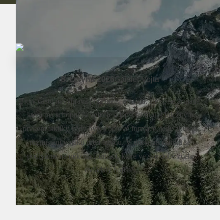
8. června 2026
Gaisler Vojta
Bitvy často nevyhrává početnější armáda, ale spíše armáda,
která má schopnější velitele a lepší taktiku. Důležitým
prvkem taktiky vždy byly i bojové formace, tedy způsob
rozmístění vojáků před bitvou. V dnešním článků se
podíváme na několik formací, které ve své době zcela
ovládaly bojiště.