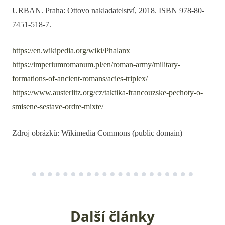
URBAN. Praha: Ottovo nakladatelství, 2018. ISBN 978-80-
7451-518-7.
https://en.wikipedia.org/wiki/Phalanx
https://imperiumromanum.pl/en/roman-army/military-
formations-of-ancient-romans/acies-triplex/
https://www.austerlitz.org/cz/taktika-francouzske-pechoty-o-
smisene-sestave-ordre-mixte/
Zdroj obrázků: Wikimedia Commons (public domain)
Další články