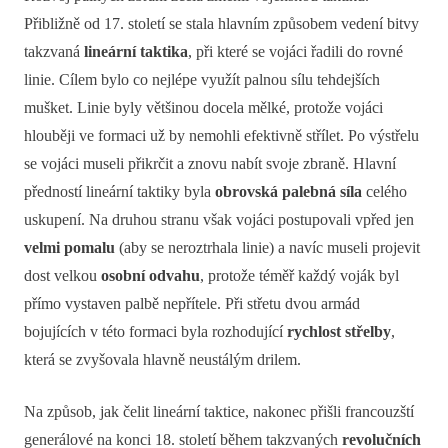
Přibližně od 17. století se stala hlavním způsobem vedení bitvy
takzvaná
lineární taktika
, při které se vojáci řadili do rovné
linie. Cílem bylo co nejlépe využít palnou sílu tehdejších
mušket. Linie byly většinou docela mělké, protože vojáci
hlouběji ve formaci už by nemohli efektivně střílet. Po výstřelu
se vojáci museli přikrčit a znovu nabít svoje zbraně. Hlavní
předností lineární taktiky byla
obrovská palebná síla
celého
uskupení. Na druhou stranu však vojáci postupovali vpřed jen
velmi pomalu
(aby se neroztrhala linie) a navíc museli projevit
dost velkou
osobní odvahu
, protože téměř každý voják byl
přímo vystaven palbě nepřítele. Při střetu dvou armád
bojujících v této formaci byla rozhodující
rychlost střelby
,
která se zvyšovala hlavně neustálým drilem.
Na způsob, jak čelit lineární taktice, nakonec přišli francouzští
generálové na konci 18. století během takzvaných
revolučních