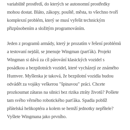
variabilitě prostředí, do kterých se autonomní prostředky
mohou dostat. Bláto, zákopy, pouště, města, to všechno tvoří
komplexní problém, který se musí vyřešit technickým
přizpůsobením a složitým programováním.
Jeden z programů armády, který je prozatím v řešení problémů
a testovaní nejdál, se jmenuje Wingman (parťák). Projekt
Wingman si dává za cíl párování klasických vozidel s
posádkou a bezpilotních vozidel, které vycházejí ze známého
Humvee. Myšlenka je taková, že bezpilotní vozidla budou
odvádět za vojáky veškerou "špinavou" práci. Chcete
prozkoumat zátaras na silnici bez rizika ztráty životů? Pošlete
tam svého věrného robotického parťáka. Spadla poblíž
přátelská helikoptéra a kolem se hemží jednotky nepřítele?
Vyšlete Wingmana jako prvního.