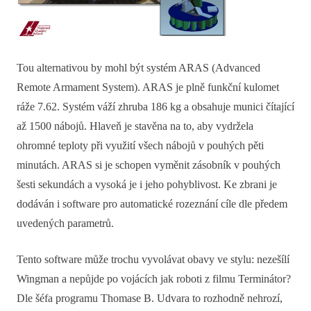
Tou alternativou by mohl být systém ARAS (Advanced
Remote Armament System). ARAS je plně funkční kulomet
ráže 7.62. Systém váží zhruba 186 kg a obsahuje munici čítající
až 1500 nábojů. Hlaveň je stavěna na to, aby vydržela
ohromné teploty při využití všech nábojů v pouhých pěti
minutách. ARAS si je schopen vyměnit zásobník v pouhých
šesti sekundách a vysoká je i jeho pohyblivost. Ke zbrani je
dodáván i software pro automatické rozeznání cíle dle předem
uvedených parametrů.
Tento software může trochu vyvolávat obavy ve stylu: nezešílí
Wingman a nepůjde po vojácích jak roboti z filmu Terminátor?
Dle šéfa programu Thomase B. Udvara to rozhodně nehrozí,