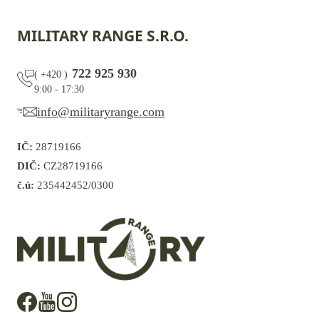
MILITARY RANGE S.R.O.
722 925 930
(
+420
)
9:00 - 17:30
info@militaryrange.com
IČ:
28719166
DIČ:
CZ28719166
č.ú:
235442452/0300