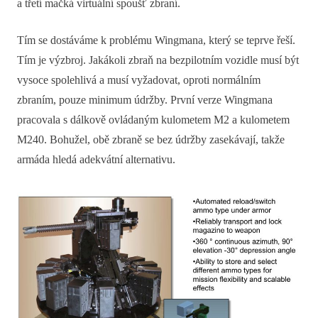
a třetí mačká virtuální spoušť zbraní.
Tím se dostáváme k problému Wingmana, který se teprve řeší.
Tím je výzbroj. Jakákoli zbraň na bezpilotním vozidle musí být
vysoce spolehlivá a musí vyžadovat, oproti normálním
zbraním, pouze minimum údržby. První verze Wingmana
pracovala s dálkově ovládaným kulometem M2 a kulometem
M240. Bohužel, obě zbraně se bez údržby zasekávají, takže
armáda hledá adekvátní alternativu.