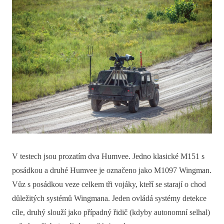
V testech jsou prozatím dva Humvee. Jedno klasické M151 s
posádkou a druhé Humvee je označeno jako M1097 Wingman.
Vůz s posádkou veze celkem tři vojáky, kteří se starají o chod
důležitých systémů Wingmana. Jeden ovládá systémy detekce
cíle, druhý slouží jako případný řidič (kdyby autonomní selhal)