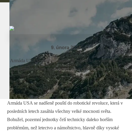
9. února 2018
Armáda USA se nadšeně pouští do robotické revoluce, která
v posledních letech zasáhla všechny velké mocnosti světa....
Armáda USA se nadšeně pouští do robotické revoluce, která v
posledních letech zasáhla všechny velké mocnosti světa.
Bohužel, pozemní jednotky čelí technicky daleko horším
problémům, než letectvo a námořnictvo, hlavně díky vysoké