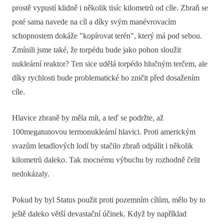
prostě vypustí klidně i několik tisíc kilometrů od cíle. Zbraň se
poté sama navede na cíl a díky svým manévrovacím
schopnostem dokáže "kopírovat terén", který má pod sebou.
Zmínili jsme také, že torpédu bude jako pohon sloužit
nukleární reaktor? Ten sice udělá torpédo hlučným terčem, ale
díky rychlosti bude problematické ho zničit před dosažením
cíle.
Hlavice zbraně by měla mít, a teď se podržte, až
100megatunovou termonukleární hlavici. Proti americkým
svazům letadlových lodí by stačilo zbraň odpálit i několik
kilometrů daleko. Tak mocnému výbuchu by rozhodně čelit
nedokázaly.
Pokud by byl Status použit proti pozemním cílům, mělo by to
ještě daleko větší devastační účinek. Když by například