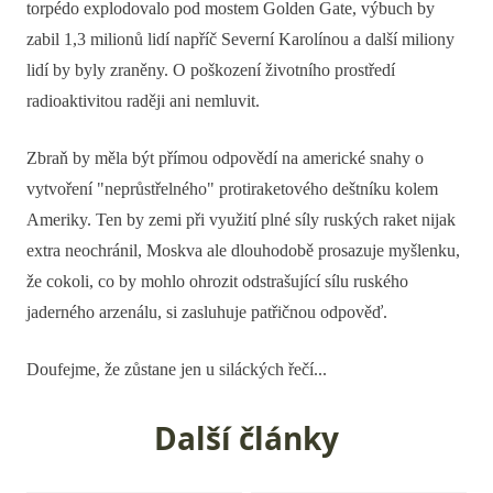
torpédo explodovalo pod mostem Golden Gate, výbuch by
zabil 1,3 milionů lidí napříč Severní Karolínou a další miliony
lidí by byly zraněny. O poškození životního prostředí
radioaktivitou raději ani nemluvit.
Zbraň by měla být přímou odpovědí na americké snahy o
vytvoření "neprůstřelného" protiraketového deštníku kolem
Ameriky. Ten by zemi při využití plné síly ruských raket nijak
extra neochránil, Moskva ale dlouhodobě prosazuje myšlenku,
že cokoli, co by mohlo ohrozit odstrašující sílu ruského
jaderného arzenálu, si zasluhuje patřičnou odpověď.
Doufejme, že zůstane jen u siláckých řečí...
Další články