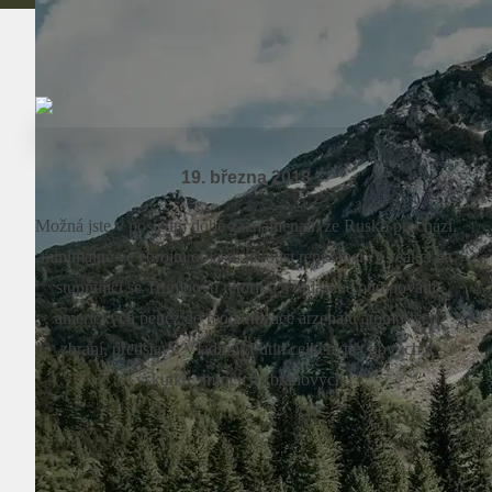
19. března 2018
Možná jste v poslední době zaznamenali, že Rusko prochází,
minimálně ve zbrojní oblasti, jakousi renesancí. V reakci na
stupňující se Trumpovu rétoriku a ohlášené pumpování
amerických peněz do modernizace arzenálu atomových
zbraní, představil Vladimir Putin celkem pět nových a
vskutku smrtících zbraňových...