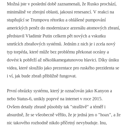
Možná jste v poslední době zaznamenali, že Rusko prochází,
minimálně ve zbrojní oblasti, jakousi renesancí. V reakci na
stupňující se Trumpovu rétoriku a ohlášené pumpování
amerických peněz do modernizace arzenálu atomových zbraní,
představil Vladimir Putin celkem pět nových a vskutku
smrtících zbraňových systémů. Jedním z nich je i zcela nový
typ torpéda, které může bez problému překonat oceány a
dovést k pobřeží až několikamegatunovou hlavici. Díky úniku
videa, které sloužilo jako prezentace pro ruského prezidenta se
i ví, jak bude zbraň přibližně fungovat.
První obrázky systému, který je označován jako Kanyon a
nebo Status-6, unikly poprvé na internet v roce 2015.
Ovšem detaily zbraně působily tak "strašlivě" a téměř i
absurdně, že se všeobecně věřilo, že je jedná jen o "hoax", a že
nic takového rozhodně nikdo příčetný nevybuduje. Inu,