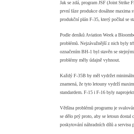
Jak se zdá, program JSF (Joint Strike 
první fáze produkce dosáhne maxima sv
produkční plán F-35, který počítal se 
Podle deníků Aviation Week a Bloomber
problémů. Nejzávažnější z nich byly trh
označením BH-1 byl stavěn se stejnými 
problémy měly údajně vyhnout.
Každý F-35B by měl vydržet minimálně 8
znamená, že tyto letouny vydrží maxim
standardem. F-15 i F-16 byly naprojek
Většina problémů programu je svalována
se dělo prý proto, aby se letoun dostal
poskytování náhradních dílů a servisu p