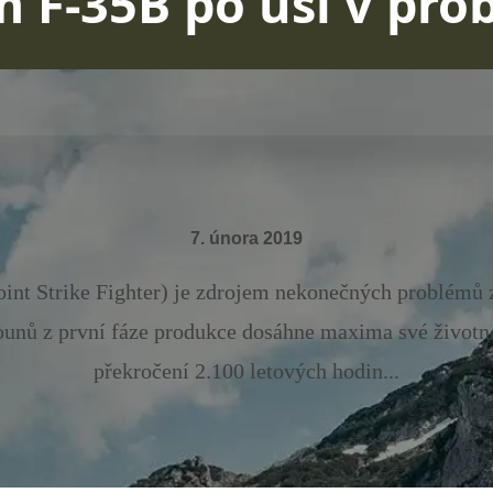
 F-35B po uši v pr
7. února 2019
oint Strike Fighter) je zdrojem nekonečných problémů 
ounů z první fáze produkce dosáhne maxima své životno
překročení 2.100 letových hodin...