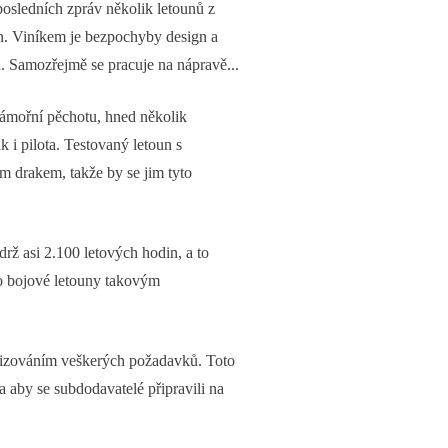
posledních zpráv několik letounů z
in. Viníkem je bezpochyby design a
u. Samozřejmě se pracuje na nápravě...
námořní pěchotu, hned několik
k i pilota. Testovaný letoun s
m drakem, takže by se jim tyto
rž asi 2.100 letových hodin, a to
ro bojové letouny takovým
nalizováním veškerých požadavků. Toto
a aby se subdodavatelé připravili na