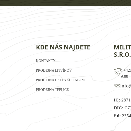
KDE NÁS NAJDETE
MILI
S.R.O.
KONTAKTY
(
+42
PRODEJNA LITVÍNOV
9:00 -
PRODEJNA ÚSTÍ NAD LABEM
info
PRODEJNA TEPLICE
IČ:
2871
DIČ:
CZ
č.ú:
2354