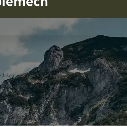
oblémech
zdržení a zdražování. Podle
sti již po roce 2026, hned po