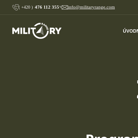
476 112 355
info@militaryrange.com
(
+420
)
ÚVOD