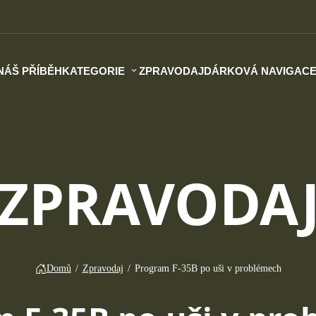
NÁŠ PŘÍBĚH
KATEGORIE
ZPRAVODAJ
DÁRKOVÁ NAVIGAC
ZPRAVODA
Domů
/
Zpravodaj
/
Program F-35B po uši v problémech