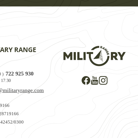
TARY RANGE
722 925 930
0
)
 17:30
@militaryrange.com
9166
28719166
42452/0300