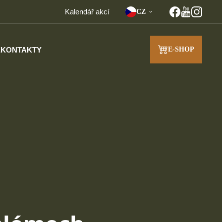
Kalendář akcí
CZ
E
KONTAKTY
E-SHOP
J