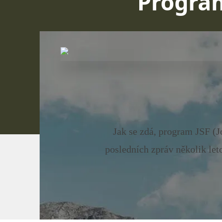
Program
Jak se zdá, program JSF (J
posledních zpráv několik let