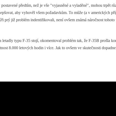
ny postavené předtím, než je vše "vyjasněné a vyladěné", mohou trpět rů
lepšovat, aby vyhověl všem požadavkům. To může (a v amerických příp
i prý již problém indentifikovali, není ovšem známá náročnost tohoto 
a letadly typu F-35 stojí, okomentoval problém tak, že F-35B prošla k
tnost 8.000 letových hodin i více. Jak to ovšem ve skutečnosti dopadne,