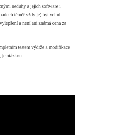
znými neduhy a jejich software i
adech téměř vždy je) být velmi
vylepšení a není ani známá cena za
ompletním testem výdrže a modifikace
 je otázkou.