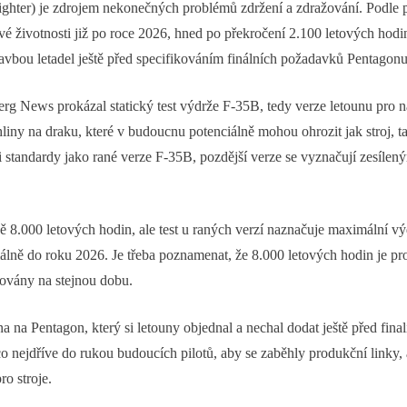
Fighter) je zdrojem nekonečných problémů zdržení a zdražování. Podle 
é životnosti již po roce 2026, hned po překročení 2.100 letových hod
stavbou letadel ještě před specifikováním finálních požadavků Pentagon
g News prokázal statický test výdrže F-35B, tedy verze letounu pro 
liny na draku, které v budoucnu potenciálně mohou ohrozit jak stroj, ta
standardy jako rané verze F-35B, pozdější verze se vyznačují zesílený
.000 letových hodin, ale test u raných verzí naznačuje maximální výd
álně do roku 2026. Je třeba poznamenat, že 8.000 letových hodin je p
továny na stejnou dobu.
 na Pentagon, který si letouny objednal a nechal dodat ještě před fi
 co nejdříve do rukou budoucích pilotů, aby se zaběhly produkční linky, 
ro stroje.