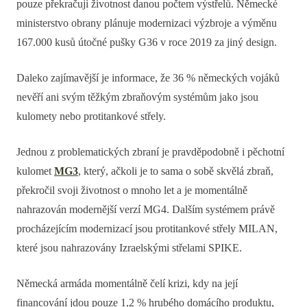
pouze překračují životnost danou počtem výstřelů. Německé
ministerstvo obrany plánuje modernizaci výzbroje a výměnu
167.000 kusů útočné pušky G36 v roce 2019 za jiný design.
Daleko zajímavější je informace, že 36 % německých vojáků
nevěří ani svým těžkým zbraňovým systémům jako jsou
kulomety nebo protitankové střely.
Jednou z problematických zbraní je pravděpodobně i pěchotní
kulomet
MG3
, který, ačkoli je to sama o sobě skvělá zbraň,
překročil svoji životnost o mnoho let a je momentálně
nahrazován modernější verzí MG4. Dalším systémem právě
procházejícím modernizací jsou protitankové střely MILAN,
které jsou nahrazovány Izraelskými střelami SPIKE.
Německá armáda momentálně čelí krizi, kdy na její
financování jdou pouze 1,2 % hrubého domácího produktu,