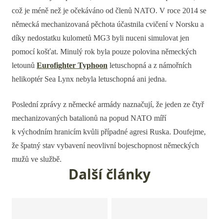
což je méně než je očekáváno od členů NATO. V roce 2014 se
německá mechanizovaná pěchota účastnila cvičení v Norsku a
díky nedostatku kulometů MG3 byli nuceni simulovat jen
pomocí košťat. Minulý rok byla pouze polovina německých
letounů
Eurofighter Typhoon
letuschopná a z námořních
helikoptér Sea Lynx nebyla letuschopná ani jedna.
Poslední zprávy z německé armády naznačují, že jeden ze čtyř
mechanizovaných batalionů na popud NATO míří
k východním hranicím kvůli případné agresi Ruska. Doufejme,
že špatný stav vybavení neovlivní bojeschopnost německých
mužů ve službě.
Další články