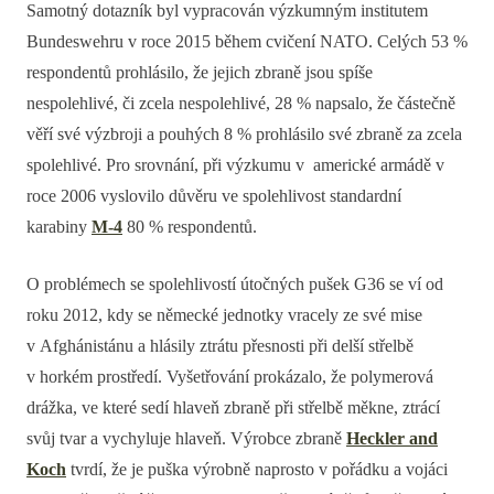
Samotný dotazník byl vypracován výzkumným institutem
Bundeswehru v roce 2015 během cvičení NATO. Celých 53 %
respondentů prohlásilo, že jejich zbraně jsou spíše
nespolehlivé, či zcela nespolehlivé, 28 % napsalo, že částečně
věří své výzbroji a pouhých 8 % prohlásilo své zbraně za zcela
spolehlivé. Pro srovnání, při výzkumu v americké armádě v
roce 2006 vyslovilo důvěru ve spolehlivost standardní
karabiny
M-4
80 % respondentů.
O problémech se spolehlivostí útočných pušek G36 se ví od
roku 2012, kdy se německé jednotky vracely ze své mise
v Afghánistánu a hlásily ztrátu přesnosti při delší střelbě
v horkém prostředí. Vyšetřování prokázalo, že polymerová
drážka, ve které sedí hlaveň zbraně při střelbě měkne, ztrácí
svůj tvar a vychyluje hlaveň. Výrobce zbraně
Heckler and
Koch
tvrdí, že je puška výrobně naprosto v pořádku a vojáci