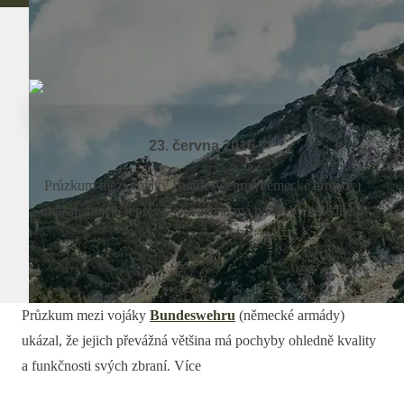
23. června 2016
Průzkum mezi vojáky Bundeswehru (německé armády)
ukázal, že jejich převážná většina má pochyby ohledně...
Průzkum mezi vojáky
Bundeswehru
(německé armády)
ukázal, že jejich převážná většina má pochyby ohledně kvality
a funkčnosti svých zbraní. Více