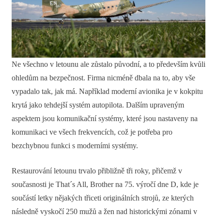
Ne všechno v letounu ale zůstalo původní, a to především kvůli
ohledům na bezpečnost. Firma nicméně dbala na to, aby vše
vypadalo tak, jak má. Například moderní avionika je v kokpitu
krytá jako tehdejší systém autopilota. Dalším upraveným
aspektem jsou komunikační systémy, které jsou nastaveny na
komunikaci ve všech frekvencích, což je potřeba pro
bezchybnou funkci s moderními systémy.
Restaurování letounu trvalo přibližně tři roky, přičemž v
současnosti je That´s All, Brother na 75. výročí dne D, kde je
součástí letky nějakých třiceti originálních strojů, ze kterých
následně vyskočí 250 mužů a žen nad historickými zónami v