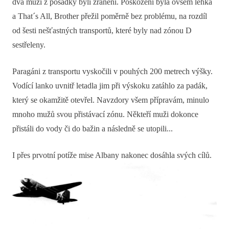
dva muži z posádky byli zraněni. Poškození byla ovšem lehká
a That´s All, Brother přežil poměrně bez problému, na rozdíl
od šesti nešťastných transportů, které byly nad zónou D
sestřeleny.
Paragáni z transportu vyskočili v pouhých 200 metrech výšky.
Vodící lanko uvnitř letadla jim při výskoku zatáhlo za padák,
který se okamžitě otevřel. Navzdory všem přípravám, minulo
mnoho mužů svou přistávací zónu. Někteří muži dokonce
přistáli do vody či do bažin a následně se utopili...
I přes prvotní potíže mise Albany nakonec dosáhla svých cílů.