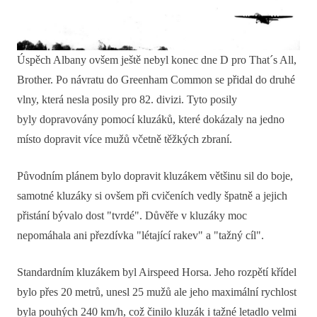
Úspěch Albany ovšem ještě nebyl konec dne D pro That´s All,
Brother. Po návratu do Greenham Common se přidal do druhé
vlny, která nesla posily pro 82. divizi. Tyto posily
byly dopravovány pomocí kluzáků, které dokázaly na jedno
místo dopravit více mužů včetně těžkých zbraní.
Původním plánem bylo dopravit kluzákem většinu sil do boje,
samotné kluzáky si ovšem při cvičeních vedly špatně a jejich
přistání bývalo dost "tvrdé". Důvěře v kluzáky moc
nepomáhala ani přezdívka "létající rakev" a "tažný cíl".
Standardním kluzákem byl Airspeed Horsa. Jeho rozpětí křídel
bylo přes 20 metrů, unesl 25 mužů ale jeho maximální rychlost
byla pouhých 240 km/h, což činilo kluzák i tažné letadlo velmi