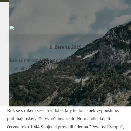
6. června 2019
Rok se s rokem sešel a v době, kdy tento článek vypouštíme,
probíhají oslavy 75. výročí invaze do Normandie, kde 6.
června roku 1944 Spojenci provedli úder...
Rok se s rokem sešel a v době, kdy tento článek vypouštíme,
probíhají oslavy 75. výročí invaze do Normandie, kde 6.
června roku 1944 Spojenci provedli úder na "Pevnost Evropu",