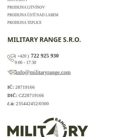
PRODEJNA LITVÍNOV
PRODEJNA ÚSTÍ NAD LABEM
PRODEJNA TEPLICE
MILITARY RANGE S.R.O.
722 925 930
(
+420
)
9:00 - 17:30
info@militaryrange.com
IČ:
28719166
DIČ:
CZ28719166
č.ú:
235442452/0300