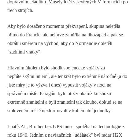
dopravním letadlům. Musely letět v sevřených V formacích po
třech strojích.
Aby bylo dosaženo momentu překvapení, skupina neletěla
přímo do Francie, ale nejprve zamířila na jihozápad a pak se
obrátili směrem na východ, aby do Normandie doletěli
"zadními vrátky".
Hlavním úkolem bylo shodit spojenecké vojáky za
nepřátelskými liniemi, ale tenkrát bylo extrémně náročné (a do
jisté míry je to výzva i dnes) vypustit vojáky v noci na
správném místě. Paragáni byli totiž v okamžiku shozu
extrémně zranitelní a byli zranitelní tak dlouho, dokud se na
smluveném místě nezformovali v koherentní jednotky.
That´s All, Brother bez GPS musel spoléhat na technologie z
roku 1940. Jedním z navigačních "udělátek" byl radar H2X