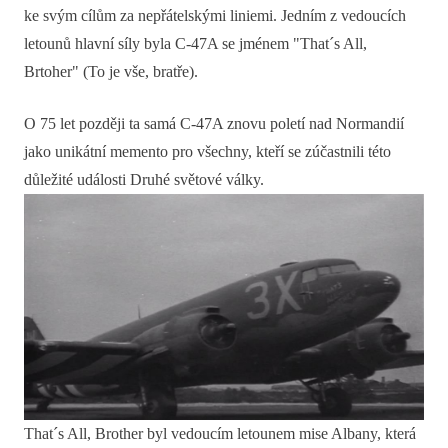
ke svým cílům za nepřátelskými liniemi. Jedním z vedoucích
letounů hlavní síly byla C-47A se jménem "That´s All,
Brtoher" (To je vše, bratře).
O 75 let později ta samá C-47A znovu poletí nad Normandií
jako unikátní memento pro všechny, kteří se zúčastnili této
důležité události Druhé světové války.
That´s All, Brother byl vedoucím letounem mise Albany, která