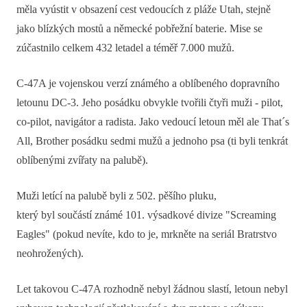
měla vyústit v obsazení cest vedoucích z pláže Utah, stejně
jako blízkých mostů a německé pobřežní baterie. Mise se
zúčastnilo celkem 432 letadel a téměř 7.000 mužů.
C-47A je vojenskou verzí známého a oblíbeného dopravního
letounu DC-3. Jeho posádku obvykle tvořili čtyři muži - pilot,
co-pilot, navigátor a radista. Jako vedoucí letoun měl ale That´s
All, Brother posádku sedmi mužů a jednoho psa (ti byli tenkrát
oblíbenými zvířaty na palubě).
Muži letící na palubě byli z 502. pěšího pluku,
který byl součástí známé 101. výsadkové divize "Screaming
Eagles" (pokud nevíte, kdo to je, mrkněte na seriál Bratrstvo
neohrožených).
Let takovou C-47A rozhodně nebyl žádnou slastí, letoun nebyl