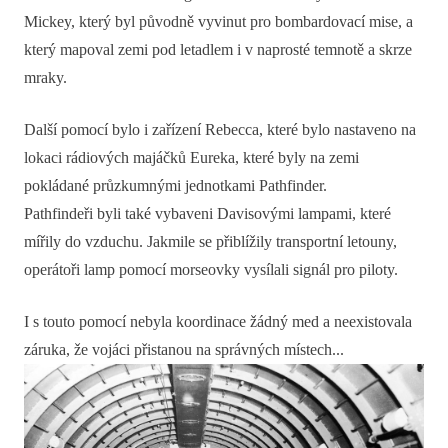
Mickey, který byl původně vyvinut pro bombardovací mise, a
který mapoval zemi pod letadlem i v naprosté temnotě a skrze
mraky.
Další pomocí bylo i zařízení Rebecca, které bylo nastaveno na
lokaci rádiových majáčků Eureka, které byly na zemi
pokládané průzkumnými jednotkami Pathfinder.
Pathfindeři byli také vybaveni Davisovými lampami, které
mířily do vzduchu. Jakmile se přiblížily transportní letouny,
operátoři lamp pomocí morseovky vysílali signál pro piloty.
I s touto pomocí nebyla koordinace žádný med a neexistovala
záruka, že vojáci přistanou na správných místech...