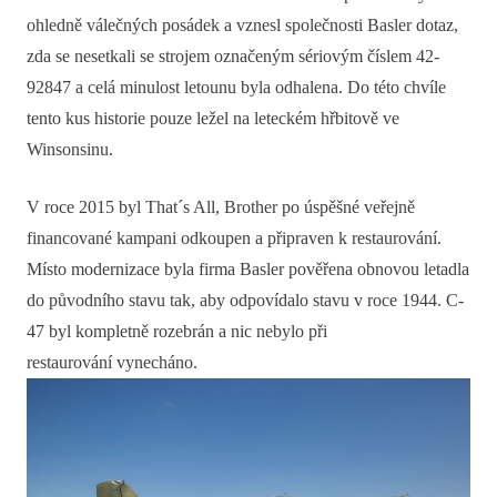
ohledně válečných posádek a vznesl společnosti Basler dotaz,
zda se nesetkali se strojem označeným sériovým číslem 42-
92847 a celá minulost letounu byla odhalena. Do této chvíle
tento kus historie pouze ležel na leteckém hřbitově ve
Winsonsinu.
V roce 2015 byl That´s All, Brother po úspěšné veřejně
financované kampani odkoupen a připraven k restaurování.
Místo modernizace byla firma Basler pověřena obnovou letadla
do původního stavu tak, aby odpovídalo stavu v roce 1944. C-
47 byl kompletně rozebrán a nic nebylo při
restaurování vynecháno.