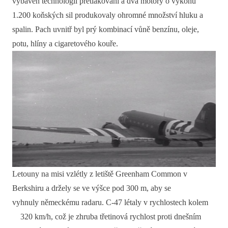
vybaven technologií přetlakování a dva motory o výkonu
1.200 koňských sil produkovaly ohromné množství hluku a
spalin. Pach uvnitř byl prý kombinací vůně benzínu, oleje,
potu, hlíny a cigaretového kouře.
Letouny na misi vzlétly z letiště Greenham Common v
Berkshiru a držely se ve výšce pod 300 m, aby se
vyhnuly německému radaru. C-47 létaly v rychlostech kolem
320 km/h, což je zhruba třetinová rychlost proti dnešním