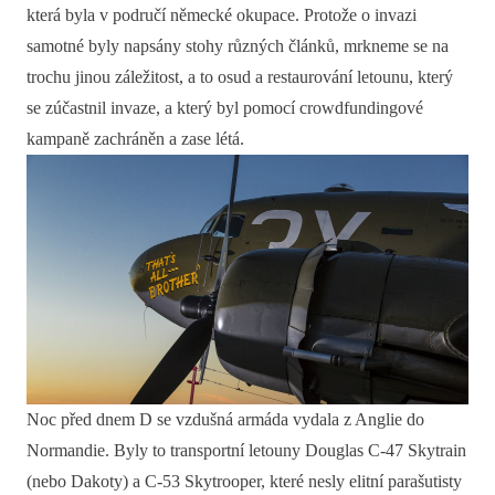
která byla v područí německé okupace. Protože o invazi
samotné byly napsány stohy různých článků, mrkneme se na
trochu jinou záležitost, a to osud a restaurování letounu, který
se zúčastnil invaze, a který byl pomocí crowdfundingové
kampaně zachráněn a zase létá.
Noc před dnem D se vzdušná armáda vydala z Anglie do
Normandie. Byly to transportní letouny Douglas C-47 Skytrain
(nebo Dakoty) a C-53 Skytrooper, které nesly elitní parašutisty