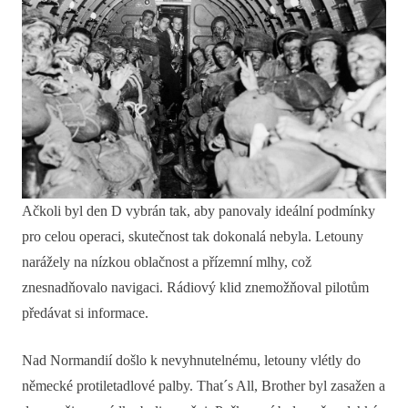
Ačkoli byl den D vybrán tak, aby panovaly ideální podmínky
pro celou operaci, skutečnost tak dokonalá nebyla. Letouny
narážely na nízkou oblačnost a přízemní mlhy, což
znesnadňovalo navigaci. Rádiový klid znemožňoval pilotům
předávat si informace.
Nad Normandií došlo k nevyhnutelnému, letouny vlétly do
německé protiletadlové palby. That´s All, Brother byl zasažen a