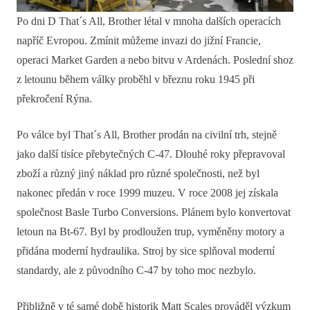
Po dni D That´s All, Brother létal v mnoha dalších operacích
napříč Evropou. Zmínit můžeme invazi do jižní Francie,
operaci Market Garden a nebo bitvu v Ardenách. Poslední shoz
z letounu během války proběhl v březnu roku 1945 při
překročení Rýna.
Po válce byl That´s All, Brother prodán na civilní trh, stejně
jako další tisíce přebytečných C-47. Dlouhé roky přepravoval
zboží a různý jiný náklad pro různé společnosti, než byl
nakonec předán v roce 1999 muzeu. V roce 2008 jej získala
společnost Basle Turbo Conversions. Plánem bylo konvertovat
letoun na Bt-67. Byl by prodloužen trup, vyměněny motory a
přidána moderní hydraulika. Stroj by sice splňoval moderní
standardy, ale z původního C-47 by toho moc nezbylo.
Přibližně v té samé době historik Matt Scales prováděl výzkum