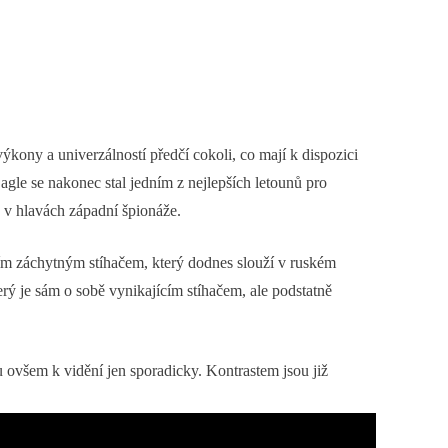
ýkony a univerzálností předčí cokoli, co mají k dispozici
agle se nakonec stal jedním z nejlepších letounů pro
n v hlavách západní špionáže.
m záchytným stíhačem, který dodnes slouží v ruském
rý je sám o sobě vynikajícím stíhačem, ale podstatně
u ovšem k vidění jen sporadicky. Kontrastem jsou již