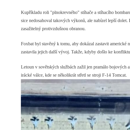
Kupříkladu roli "plnokrevného" stíhače a stíhacího bombar
sice nedosahoval takových výkonů, ale nabízel lepší dolet. 
zasažitelný protivzdušnou obranou.
Foxbat byl stavěný k tomu, aby dokázal zastavit americké 
zastavila jejich další vývoj. Takže, kdyby došlo ke konflik
Letoun v sovětských službách zažil jen pramálo bojových ak
irácké válce, kde se několikrát střetl se stroji F-14 Tomcat.