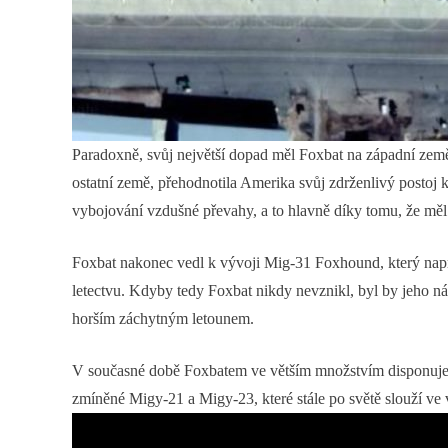
Paradoxně, svůj největší dopad měl Foxbat na západní země.
ostatní země, přehodnotila Amerika svůj zdrženlivý postoj k
vybojování vzdušné převahy, a to hlavně díky tomu, že měl p
Foxbat nakonec vedl k vývoji Mig-31 Foxhound, který nap
letectvu. Kdyby tedy Foxbat nikdy nevznikl, byl by jeho n
horším záchytným letounem.
V současné době Foxbatem ve větším množstvím disponuje jen
zmíněné Migy-21 a Migy-23, které stále po světě slouží ve 