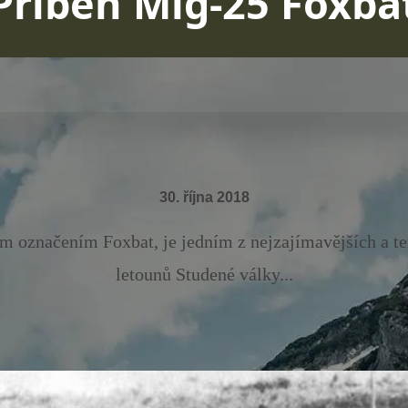
Příběh Mig-25 Foxba
30. října 2018
 označením Foxbat, je jedním z nejzajímavějších a t
letounů Studené války...