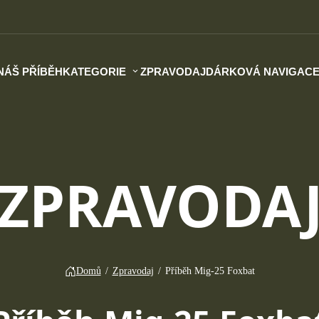
NÁŠ PŘÍBĚH
KATEGORIE
ZPRAVODAJ
DÁRKOVÁ NAVIGAC
ZPRAVODA
Domů
/
Zpravodaj
/
Příběh Mig-25 Foxbat