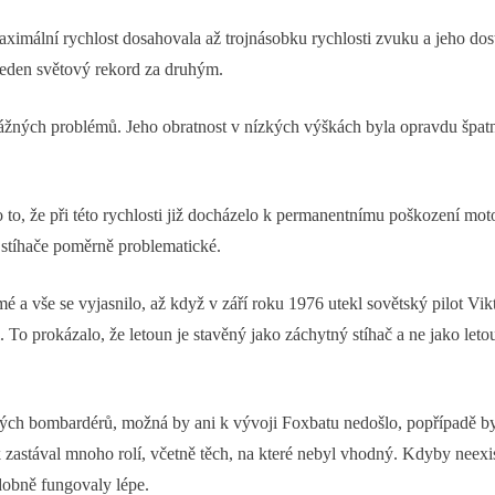
mální rychlost dosahovala až trojnásobku rychlosti zvuku a jeho dost
jeden světový rekord za druhým.
žných problémů. Jeho obratnost v nízkých výškách byla opravdu špatná
to, že při této rychlosti již docházelo k permanentnímu poškození moto
 stíhače poměrně problematické.
 vše se vyjasnilo, až když v září roku 1976 utekl sovětský pilot Vikt
 To prokázalo, že letoun je stavěný jako záchytný stíhač a ne jako le
ých bombardérů, možná by ani k vývoji Foxbatu nedošlo, popřípadě by
ak zastával mnoho rolí, včetně těch, na které nebyl vhodný. Kdyby ne
dobně fungovaly lépe.