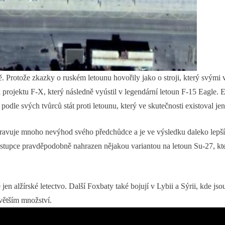
 Protože zkazky o ruském letounu hovořily jako o stroji, který svými v
 projektu F-X, který následně vyústil v legendární letoun F-15 Eagle. E
odle svých tvůrců stát proti letounu, který ve skutečnosti existoval je
ravuje mnoho nevýhod svého předchůdce a je ve výsledku daleko lepší
ástupce pravděpodobně nahrazen nějakou variantou na letoun Su-27, kte
 alžírské letectvo. Další Foxbaty také bojují v Lybii a Sýrii, kde jso
větším množství.