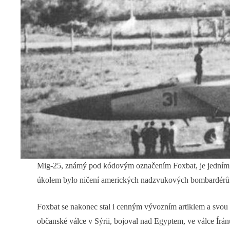
Mig-25, známý pod kódovým označením Foxbat, je jedním z n
úkolem bylo ničení amerických nadzvukových bombardérů a 
Foxbat se nakonec stal i cenným vývozním artiklem a svou c
občanské válce v Sýrii, bojoval nad Egyptem, ve válce Írán