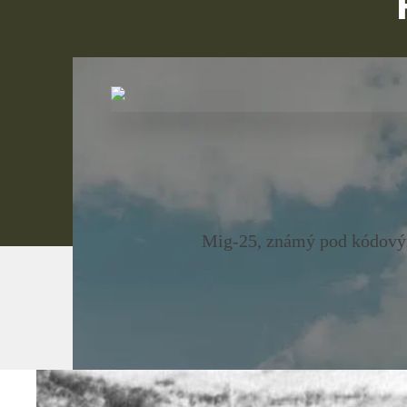
Mig-25, známý pod kódovým