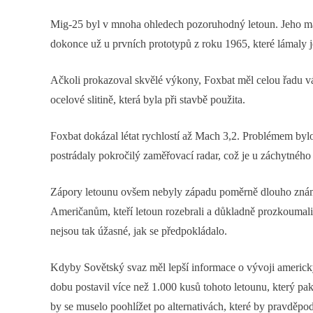
Mig-25 byl v mnoha ohledech pozoruhodný letoun. Jeho maxi
dokonce už u prvních prototypů z roku 1965, které lámaly 
Ačkoli prokazoval skvělé výkony, Foxbat měl celou řadu vá
ocelové slitině, která byla při stavbě použita.
Foxbat dokázal létat rychlostí až Mach 3,2. Problémem bylo 
postrádaly pokročilý zaměřovací radar, což je u záchytného
Zápory letounu ovšem nebyly západu poměrně dlouho známé a
Američanům, kteří letoun rozebrali a důkladně prozkoumali.
nejsou tak úžasné, jak se předpokládalo.
Kdyby Sovětský svaz měl lepší informace o vývoji americk
dobu postavil více než 1.000 kusů tohoto letounu, který p
by se muselo poohlížet po alternativách, které by pravděpo