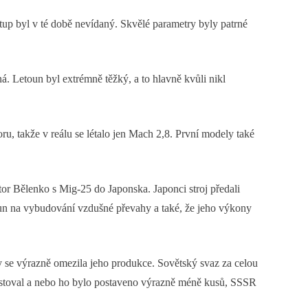
up byl v té době nevídaný. Skvělé parametry byly patrné
. Letoun byl extrémně těžký, a to hlavně kvůli nikl
ru, takže v reálu se létalo jen Mach 2,8. První modely také
or Bělenko s Mig-25 do Japonska. Japonci stroj předali
toun na vybudování vzdušné převahy a také, že jeho výkony
 se výrazně omezila jeho produkce. Sovětský svaz za celou
existoval a nebo ho bylo postaveno výrazně méně kusů, SSSR