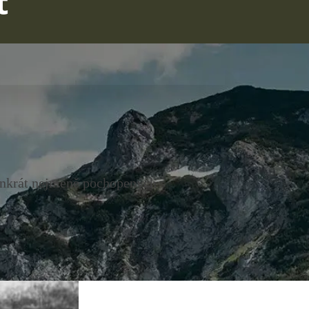
t
enkrát nejméně pochopených