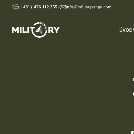
476 112 355
info@militaryrange.com
(
+420
)
ÚVOD