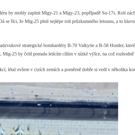
déru by mohly zaplnit Migy-21 a Migy-23, popřípadě Su-17s. Roli záchy
Dá se říci, že Mig-25 plnil nejlépe roli průzkumného letounu, a to hlavn
nadzvukové strategické bombardéry B-70 Valkyrie a B-58 Hustler, kter
tu, Mig-25 by čelil pomalu letícím cílům v nízké výšce, na což rozhodně
cí, létal ovšem v cizích zemích a poměrně dobře si vedl v několika ko