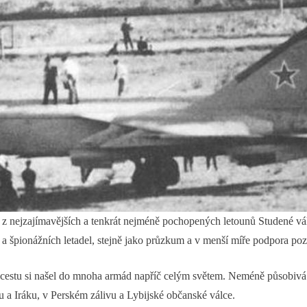
ejzajímavějších a tenkrát nejméně pochopených letounů Studené války.
špionážních letadel, stejně jako průzkum a v menší míře podpora po
estu si našel do mnoha armád napříč celým světem. Neméně působivá je 
u a Iráku, v Perském zálivu a Lybijské občanské válce.