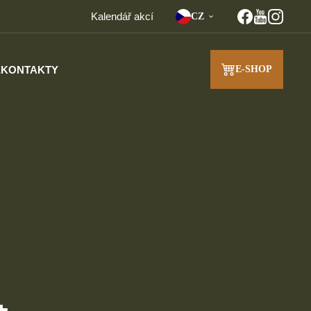
Kalendář akcí
CZ
E
KONTAKTY
E-SHOP
J