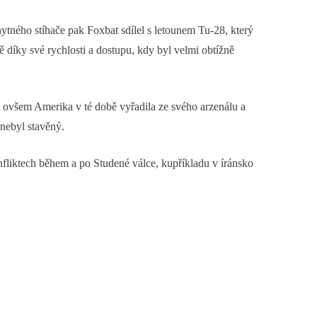
tného stíhače pak Foxbat sdílel s letounem Tu-28, který
ě díky své rychlosti a dostupu, kdy byl velmi obtížně
é ovšem Amerika v té době vyřadila ze svého arzenálu a
 nebyl stavěný.
nfliktech během a po Studené válce, kupříkladu v íránsko