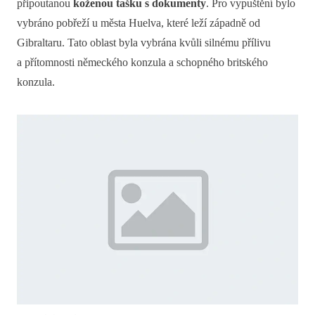
připoutanou
koženou tašku s dokumenty
. Pro vypuštění bylo
vybráno pobřeží u města Huelva, které leží západně od
Gibraltaru. Tato oblast byla vybrána kvůli silnému přílivu
a přítomnosti německého konzula a schopného britského
konzula.