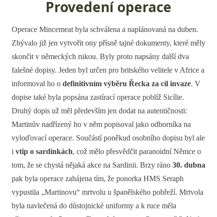
Provedení operace
Operace Mincemeat byla schválena a naplánovaná na duben.
Zbývalo již jen vytvořit ony přísně tajné dokumenty, které měly
skončit v německých rukou. Byly proto napsány další dva
falešné dopisy. Jeden byl určen pro britského velitele v Africe a
informoval ho o
definitivním výběru Řecka za cíl invaze
. V
dopise také byla popsána zastírací operace poblíž Sicílie.
Druhý dopis už měl především jen dodat na autentičnosti:
Martinův nadřízený ho v něm popisoval jako odborníka na
vyloďovací operace. Součástí poněkud osobního dopisu byl ale
i
vtip o sardinkách
, což mělo přesvědčit paranoidní Němce o
tom, že se chystá nějaká akce na Sardinii. Brzy ráno
30. dubna
pak byla operace zahájena tím, že ponorka HMS Seraph
vypustila „Martinovu“ mrtvolu u španělského pobřeží. Mrtvola
byla navlečená do důstojnické uniformy a k ruce měla