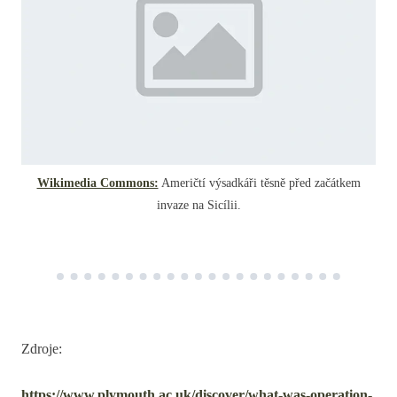
Wikimedia Commons:
Američtí výsadkáři těsně před začátkem
invaze na Sicílii.
Zdroje:
https://www.plymouth.ac.uk/discover/what-was-operation-