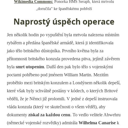
Wikimedia Commons:
Ponorka HMS Seraph, která mrtvolu
„doručila“ ke španělskému pobřeží
Naprostý úspěch operace
Jen několik hodin po vypuštění byla mrtvola nalezena místním
rybářem a předána španělské armádě, která ji identifikovala
jako tělo britského důstojníka. Prvního května byla za
přítomnosti britského konzula provedena pitva, jejímž závěrem
byla
smrt utopením
. Další den pak bylo tělo s vojenskými
poctami pohřbeno pod jménem William Martin. Mezitím
proběhlo mezi britským konzulem a Londýnem několik depeší,
které však byly schválně poslány v kódech, o kterých Britové
věděli, že je Němci již prolomili. V jedné z depeší instruovala
vláda konzula (který ve skutečnosti o všem věděl), aby
dokumenty
získal za každou cenu
. To vedlo velitele Abwehru
(německé vojenské rozvědky) admirála
Wilhelma Canarise
k