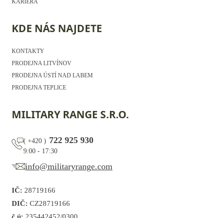
KARIÉRA
KDE NÁS NAJDETE
KONTAKTY
PRODEJNA LITVÍNOV
PRODEJNA ÚSTÍ NAD LABEM
PRODEJNA TEPLICE
MILITARY RANGE S.R.O.
722 925 930
(
+420
)
9:00 - 17:30
info@militaryrange.com
IČ:
28719166
DIČ:
CZ28719166
č.ú:
235442452/0300