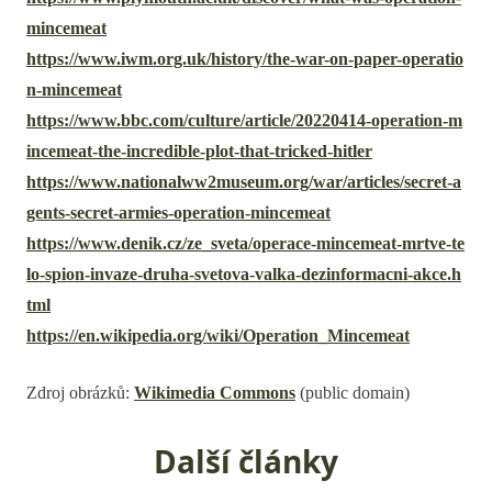
mincemeat
https://www.iwm.org.uk/history/the-war-on-paper-operatio
n-mincemeat
https://www.bbc.com/culture/article/20220414-operation-m
incemeat-the-incredible-plot-that-tricked-hitler
https://www.nationalww2museum.org/war/articles/secret-a
gents-secret-armies-operation-mincemeat
https://www.denik.cz/ze_sveta/operace-mincemeat-mrtve-te
lo-spion-invaze-druha-svetova-valka-dezinformacni-akce.h
tml
https://en.wikipedia.org/wiki/Operation_Mincemeat
Zdroj obrázků:
Wikimedia Commons
(public domain)
Další články