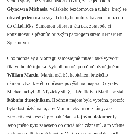
vedou spory, ale většina historiků tvrdí, že se jednalo o
Glyndwra Michaela
, velšského bezdomovce a tuláka, který se
otrávil jedem na krysy
. Tělo bylo proto zabaveno a uloženo
do chladničky. Samotnou přípravu těla pak zpravodajci
konzultovali s předním britským patologem sirem Bernardem
Spilsburym.
Cholmondeley a Montagu samozřejmě museli také vytvořit
fiktivního důstojníka. Vybrali pro něj poměrně běžné jméno
William Martin
. Martin měl být kapitánem britského
námořnictva, kterého dočasně povýšili na majora. Glyndwr
Michael nebyl příliš fyzicky silný, takže fiktivní Martin se stal
štábním důstojníkem
. Hodnost majora byla vybrána, protože
byla dost nízká na to, aby Martin nebyl moc známý, ale
zároveň dost vysoká pro nakládání s
tajnými dokumenty
.
Jeho jméno bylo zaneseno do oficiálních záznamů, a to včetně
archivních. Při tvorbě identity Martina ale zpravodajci zašli