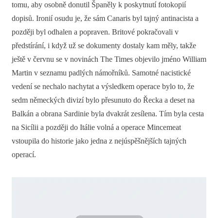
tomu, aby osobně donutil Španěly k poskytnutí fotokopií
dopisů. Ironií osudu je, že sám Canaris byl tajný antinacista a
později byl odhalen a popraven. Britové pokračovali v
předstírání, i když už se dokumenty dostaly kam měly, takže
ještě v červnu se v novinách The Times objevilo jméno William
Martin v seznamu padlých námořníků. Samotné nacistické
vedení se nechalo nachytat a výsledkem operace bylo to, že
sedm německých divizí bylo přesunuto do Řecka a deset na
Balkán a obrana Sardinie byla dvakrát zesílena. Tím byla cesta
na Sicílii a později do Itálie volná a operace Mincemeat
vstoupila do historie jako jedna z nejúspěšnějších tajných
operací.