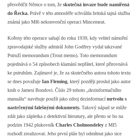
přesvědčit Němce o tom, že
skutečná invaze bude namířená
do Řecka.
Právě v této atmosféře schválila britská tajná služba
známá jako MI6 nekonvenční operaci Mincemeat.
Kořeny této operace sahají do roku 1939, kdy velitel námořní
zpravodajské služby admirál John Godfrey vydal takzvané
Pstruží memorandum (Trout memo). Toto memorandum
pojednává o 54 způsobech klamání nepřátel, které přirovnává
ke pstruhům. Zajímavé je, že za skutečného autora tohoto textu
se dnes považuje
Ian Fleming
, který později proslul jako autor
knih o Jamesi Bondovi. Číslo 29 tohoto „dezinformačního
manuálu“ navrhuje použít jako zdroj dezinformací
mrtvolu s
nastrčenými falešnými dokumenty.
Takový nápad se může
zdát jako zápletka z detektivní literatury, ale přesto se ho na
podzim 1942 plukovník
Charles Cholmondeley
z MI5
rozhodl zrealizovat. Jeho první plán byl odmítnut jako sice