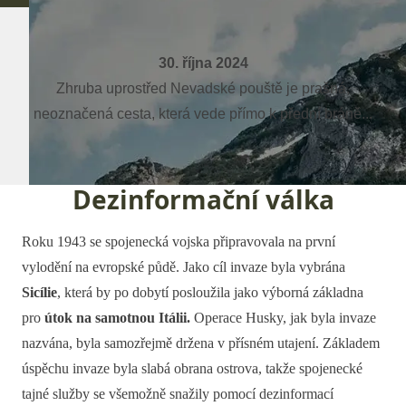
30. října 2024
Zhruba uprostřed Nevadské pouště je prašná,
neoznačená cesta, která vede přímo k přední bráně...
Dezinformační válka
Roku 1943 se spojenecká vojska připravovala na první
vylodění na evropské půdě. Jako cíl invaze byla vybrána
Sicílie
, která by po dobytí posloužila jako výborná základna
pro
útok na samotnou Itálii.
Operace Husky, jak byla invaze
nazvána, byla samozřejmě držena v přísném utajení. Základem
úspěchu invaze byla slabá obrana ostrova, takže spojenecké
tajné služby se všemožně snažily pomocí dezinformací