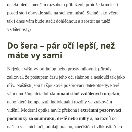
dalekohled s menším rozsahem přiblížení, protože krmelec i
posed stojí obvykle stále na stejném místě. Stejně jako včera,
tak i dnes vám bude stačit dohlédnout a zaostřit na tutéž
vzdálenost ;)
Do šera – pár očí lepší, než
máte vy sami
Nejeden vášnivý ornitolog nebo prostý milovník přírody
zalitoval, že postupem času jeho oči slábnou a neslouží tak jako
dřív. Naštěstí jsou tu špičkové pozorovací dalekohledy, které
vám umožňují detailní
zkoumání silně vzdálených objektů
,
nebo které kompenzují individuální rozdíly ve zrakovém
vidění. Moderní optika navíc překoná i
extrémní pozorovací
podmínky za soumraku, deště nebo mlhy
a, na rozdíl od
našich vlastních očí, odolají prachu, znečištění i vlhkosti. A co