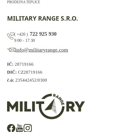
PRODEJNA TEPLICE
MILITARY RANGE S.R.O.
722 925 930
(
+420
)
9:00 - 17:30
info@militaryrange.com
IČ:
28719166
DIČ:
CZ28719166
č.ú:
235442452/0300