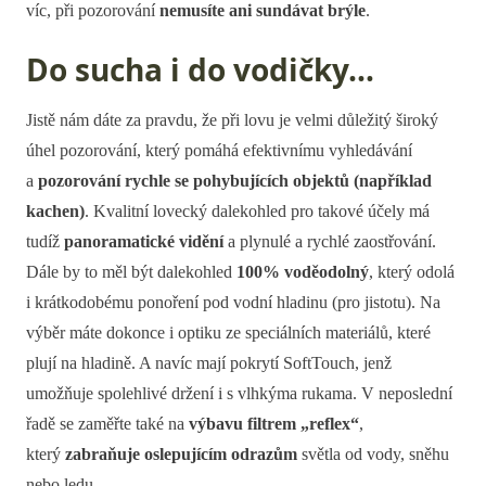
víc, při pozorování
nemusíte ani sundávat brýle
.
Do sucha i do vodičky…
Jistě nám dáte za pravdu, že při lovu je velmi důležitý široký
úhel pozorování, který pomáhá efektivnímu vyhledávání
a
pozorování rychle se pohybujících objektů (například
kachen)
. Kvalitní lovecký dalekohled pro takové účely má
tudíž
panoramatické vidění
a plynulé a rychlé zaostřování.
Dále by to měl být dalekohled
100% voděodolný
, který odolá
i krátkodobému ponoření pod vodní hladinu (pro jistotu). Na
výběr máte dokonce i optiku ze speciálních materiálů, které
plují na hladině. A navíc mají pokrytí SoftTouch, jenž
umožňuje spolehlivé držení i s vlhkýma rukama. V neposlední
řadě se zaměřte také na
výbavu filtrem „reflex“
,
který
zabraňuje oslepujícím odrazům
světla od vody, sněhu
nebo ledu.