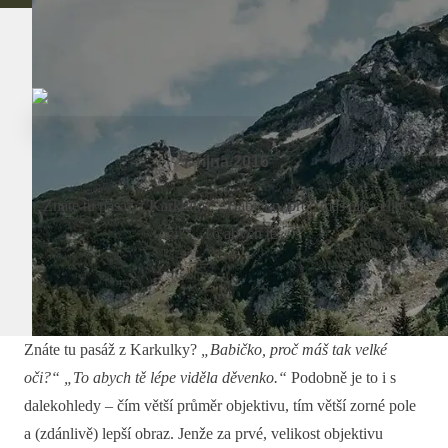
5. října 2016
Znáte tu pasáž z Karkulky? „Babičko, proč máš tak velké
oči?“ „To abych tě...
Znáte tu pasáž z Karkulky?
„Babičko, proč máš tak velké
oči?“ „To abych tě lépe viděla děvenko.“
Podobně je to i s
dalekohledy – čím větší průměr objektivu, tím větší zorné pole
a (zdánlivě) lepší obraz. Jenže za prvé, velikost objektivu