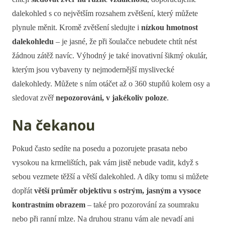
dalekohled s co největším rozsahem zvětšení, který můžete
plynule měnit. Kromě zvětšení sledujte i
nízkou hmotnost
dalekohledu
– je jasné, že při šoulačce nebudete chtít nést
žádnou zátěž navíc. Výhodný je také inovativní šikmý okulár,
kterým jsou vybaveny ty nejmodernější myslivecké
dalekohledy. Můžete s ním otáčet až o 360 stupňů kolem osy a
sledovat zvěř
nepozorováni, v jakékoliv poloze
.
Na čekanou
Pokud často sedíte na posedu a pozorujete prasata nebo
vysokou na krmelištích, pak vám jistě nebude vadit, když s
sebou vezmete těžší a větší dalekohled. A díky tomu si můžete
dopřát
větší průměr objektivu s ostrým, jasným a vysoce
kontrastním obrazem
– také pro pozorování za soumraku
nebo při ranní mlze. Na druhou stranu vám ale nevadí ani