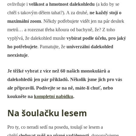
ovlivňuje i
velikost a hmotnost dalekohledu
(a kdo by se
chtěl s takovým dělem tahat?). A za druhé,
ne každý stojí o
maximální zoom
. Někdy potřebujete vidět jen na pár desítek
metrů… a rozeznat třeba kňoura od bachyně, že? Z toho
vyplývá, že dalekohled musíte
vybírat podle účelu, pro jaký
ho potřebujete
. Pamatujte, že
univerzální dalekohled
neexistuje
.
Je těžké vybrat z více než 60 našich monokulárů a
dalekohledů jen pár příkladů. Několik jsme jich pro vás
ale připravili. Podívejte se na ně, máte-li chuť, nebo
koukněte na
kompletní nabídku
.
Na šoulačku lesem
Pro ty, co neradi sedí na posedu, toulají se lesem a
chtějí
sledovat zvěř na různé vzdálenosti
, doporučujeme