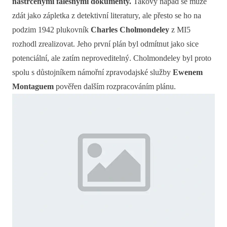
nastrčenými falešnými dokumenty.
Takový nápad se může
zdát jako zápletka z detektivní literatury, ale přesto se ho na
podzim 1942 plukovník
Charles Cholmondeley
z MI5
rozhodl zrealizovat. Jeho první plán byl odmítnut jako sice
potenciální, ale zatím neproveditelný. Cholmondeley byl proto
spolu s důstojníkem námořní zpravodajské služby
Ewenem
Montaguem
pověřen dalším rozpracováním plánu.