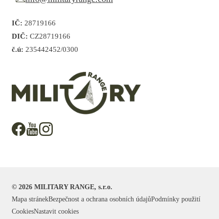
IČ:
28719166
DIČ:
CZ28719166
č.ú:
235442452/0300
©
2026
MILITARY RANGE, s.r.o.
Mapa stránek
Bezpečnost a ochrana osobních údajů
Podmínky použití
Cookies
Nastavit cookies