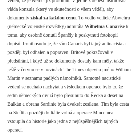
věděli, že je Němci již prolomili. V jedné z depeší instruovala
vláda konzula (který ve skutečnosti o všem věděl), aby
dokumenty
získal za každou cenu
. To vedlo velitele Abwehru
(německé vojenské rozvědky) admirála
Wilhelma Canarise
k
tomu, aby osobně donutil Španěly k poskytnutí fotokopií
dopisů. Ironií osudu je, že sám Canaris byl tajný antinacista a
později byl odhalen a popraven. Britové pokračovali v
předstírání, i když už se dokumenty dostaly kam měly, takže
ještě v červnu se v novinách The Times objevilo jméno William
Martin v seznamu padlých námořníků. Samotné nacistické
vedení se nechalo nachytat a výsledkem operace bylo to, že
sedm německých divizí bylo přesunuto do Řecka a deset na
Balkán a obrana Sardinie byla dvakrát zesílena. Tím byla cesta
na Sicílii a později do Itálie volná a operace Mincemeat
vstoupila do historie jako jedna z nejúspěšnějších tajných
operací.