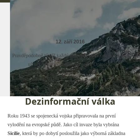
12. září 2016
Pravděpodobně téměř každý nadšenec outdooru či military
už někdy zaslechl něco o značce Opinel,...
Dezinformační válka
Roku 1943 se spojenecká vojska připravovala na první
vylodění na evropské půdě. Jako cíl invaze byla vybrána
Sicílie
, která by po dobytí posloužila jako výborná základna