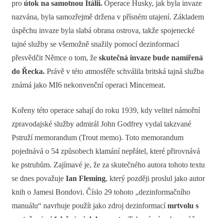
pro
útok na samotnou Itálii.
Operace Husky, jak byla invaze
nazvána, byla samozřejmě držena v přísném utajení. Základem
úspěchu invaze byla slabá obrana ostrova, takže spojenecké
tajné služby se všemožně snažily pomocí dezinformací
přesvědčit Němce o tom, že
skutečná invaze bude namířená
do Řecka.
Právě v této atmosféře schválila britská tajná služba
známá jako MI6 nekonvenční operaci Mincemeat.
Kořeny této operace sahají do roku 1939, kdy velitel námořní
zpravodajské služby admirál John Godfrey vydal takzvané
Pstruží memorandum (Trout memo). Toto memorandum
pojednává o 54 způsobech klamání nepřátel, které přirovnává
ke pstruhům. Zajímavé je, že za skutečného autora tohoto textu
se dnes považuje
Ian Fleming
, který později proslul jako autor
knih o Jamesi Bondovi. Číslo 29 tohoto „dezinformačního
manuálu“ navrhuje použít jako zdroj dezinformací
mrtvolu s