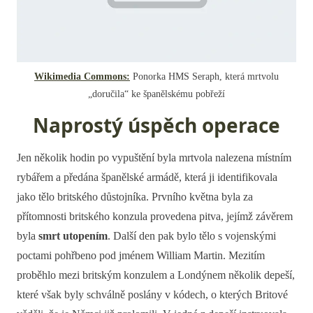
Wikimedia Commons:
Ponorka HMS Seraph, která mrtvolu
„doručila“ ke španělskému pobřeží
Naprostý úspěch operace
Jen několik hodin po vypuštění byla mrtvola nalezena místním
rybářem a předána španělské armádě, která ji identifikovala
jako tělo britského důstojníka. Prvního května byla za
přítomnosti britského konzula provedena pitva, jejímž závěrem
byla
smrt utopením
. Další den pak bylo tělo s vojenskými
poctami pohřbeno pod jménem William Martin. Mezitím
proběhlo mezi britským konzulem a Londýnem několik depeší,
které však byly schválně poslány v kódech, o kterých Britové