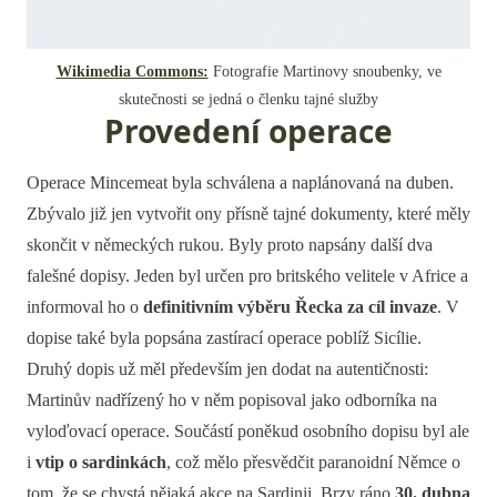
Wikimedia Commons:
Fotografie Martinovy snoubenky, ve
skutečnosti se jedná o členku tajné služby
Provedení operace
Operace Mincemeat byla schválena a naplánovaná na duben.
Zbývalo již jen vytvořit ony přísně tajné dokumenty, které měly
skončit v německých rukou. Byly proto napsány další dva
falešné dopisy. Jeden byl určen pro britského velitele v Africe a
informoval ho o
definitivním výběru Řecka za cíl invaze
. V
dopise také byla popsána zastírací operace poblíž Sicílie.
Druhý dopis už měl především jen dodat na autentičnosti:
Martinův nadřízený ho v něm popisoval jako odborníka na
vyloďovací operace. Součástí poněkud osobního dopisu byl ale
i
vtip o sardinkách
, což mělo přesvědčit paranoidní Němce o
tom, že se chystá nějaká akce na Sardinii. Brzy ráno
30. dubna