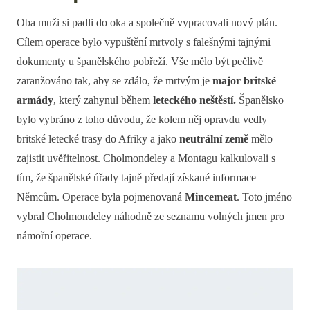
Oba muži si padli do oka a společně vypracovali nový plán.
Cílem operace bylo vypuštění mrtvoly s falešnými tajnými
dokumenty u španělského pobřeží. Vše mělo být pečlivě
zaranžováno tak, aby se zdálo, že mrtvým je
major britské
armády
, který zahynul během
leteckého neštěstí.
Španělsko
bylo vybráno z toho důvodu, že kolem něj opravdu vedly
britské letecké trasy do Afriky a jako
neutrální země
mělo
zajistit uvěřitelnost. Cholmondeley a Montagu kalkulovali s
tím, že španělské úřady tajně předají získané informace
Němcům. Operace byla pojmenovaná
Mincemeat
. Toto jméno
vybral Cholmondeley náhodně ze seznamu volných jmen pro
námořní operace.