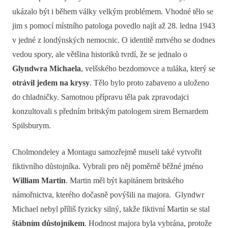
ukázalo být i během války velkým problémem. Vhodné tělo se
jim s pomocí místního patologa povedlo najít až 28. ledna 1943
v jedné z londýnských nemocnic. O identitě mrtvého se dodnes
vedou spory, ale většina historiků tvrdí, že se jednalo o
Glyndwra Michaela
, velšského bezdomovce a tuláka, který se
otrávil jedem na krysy
. Tělo bylo proto zabaveno a uloženo
do chladničky. Samotnou přípravu těla pak zpravodajci
konzultovali s předním britským patologem sirem Bernardem
Spilsburym.
Cholmondeley a Montagu samozřejmě museli také vytvořit
fiktivního důstojníka. Vybrali pro něj poměrně běžné jméno
William Martin
. Martin měl být kapitánem britského
námořnictva, kterého dočasně povýšili na majora. Glyndwr
Michael nebyl příliš fyzicky silný, takže fiktivní Martin se stal
štábním důstojníkem
. Hodnost majora byla vybrána, protože