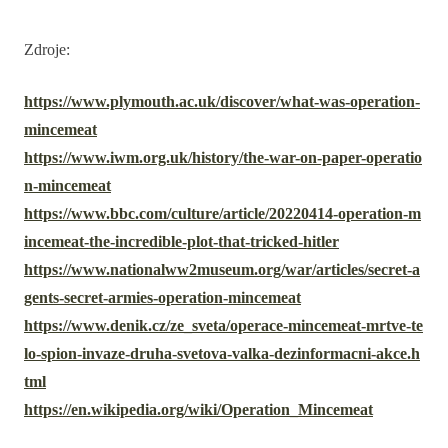
Zdroje:
https://www.plymouth.ac.uk/discover/what-was-operation-
mincemeat
https://www.iwm.org.uk/history/the-war-on-paper-operatio
n-mincemeat
https://www.bbc.com/culture/article/20220414-operation-m
incemeat-the-incredible-plot-that-tricked-hitler
https://www.nationalww2museum.org/war/articles/secret-a
gents-secret-armies-operation-mincemeat
https://www.denik.cz/ze_sveta/operace-mincemeat-mrtve-te
lo-spion-invaze-druha-svetova-valka-dezinformacni-akce.h
tml
https://en.wikipedia.org/wiki/Operation_Mincemeat