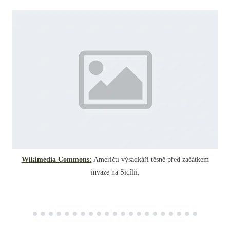
Wikimedia Commons:
Američtí výsadkáři těsně před začátkem
invaze na Sicílii.