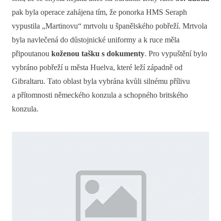
pak byla operace zahájena tím, že ponorka HMS Seraph
vypustila „Martinovu“ mrtvolu u španělského pobřeží. Mrtvola
byla navlečená do důstojnické uniformy a k ruce měla
připoutanou
koženou tašku s dokumenty
. Pro vypuštění bylo
vybráno pobřeží u města Huelva, které leží západně od
Gibraltaru. Tato oblast byla vybrána kvůli silnému přílivu
a přítomnosti německého konzula a schopného britského
konzula.