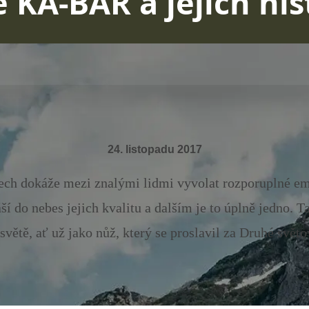
 KA-BAR a jejich his
24. listopadu 2017
 dokáže mezi znalými lidmi vyvolat rozporuplné emo
ší do nebes jejich kvalitu a dalším je to úplně jedno
světě, ať už jako nůž, který se proslavil za Druhé světov