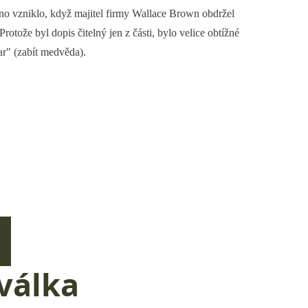
no vzniklo, když majitel firmy Wallace Brown obdržel
otože byl dopis čitelný jen z části, bylo velice obtížné
ear" (zabít medvěda).
válka