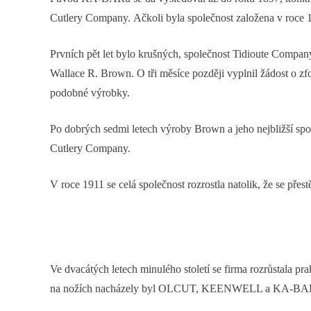
Cutlery Company. Ačkoli byla společnost založena v roce 18
Prvních pět let bylo krušných, společnost Tidioute Compan
Wallace R. Brown. O tři měsíce později vyplnil žádost o 
podobné výrobky.
Po dobrých sedmi letech výroby Brown a jeho nejbližší spo
Cutlery Company.
V roce 1911 se celá společnost rozrostla natolik, že se přes
Ve dvacátých letech minulého století se firma rozrůstala p
na nožích nacházely byl OLCUT, KEENWELL a KA-BAR (obc