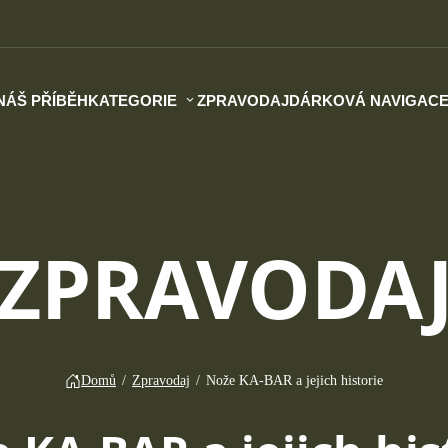
NÁŠ PŘÍBĚH
KATEGORIE
ZPRAVODAJ
DÁRKOVÁ NAVIGAC
ZPRAVODA
Domů
/
Zpravodaj
/
Nože KA-BAR a jejich historie