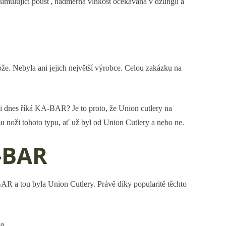
simulující poušť, nadměrná vlhkost očekávaná v džungli a
e. Nebyla ani jejich největší výrobce. Celou zakázku na
ži dnes říká KA-BAR? Je to proto, že Union cutlery na
 noži tohoto typu, ať už byl od Union Cutlery a nebo ne.
-BAR
R a tou byla Union Cutlery. Právě díky popularitě těchto
a.