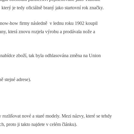
erý je tedy oficiálně braný jako startovní rok značky.
a know-how firmy následně v lednu roku 1902 koupil
ny, která znovu rozjela výrobu a prodávala nože a
í nabídce zboží, tak byla odhlasována změna na Union
ě stejné adrese).
 rozlišovat nové a staré modely. Mezi názvy, které se tehdy
oto ji takto najdete v celém článku).