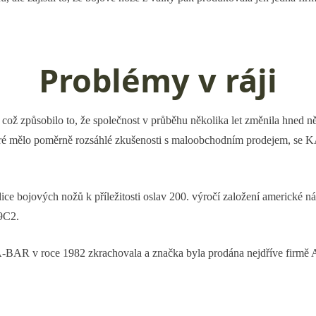
Problémy v ráji
což způsobilo to, že společnost v průběhu několika let změnila hned n
é mělo poměrně rozsáhlé zkušenosti s maloobchodním prodejem, se KA
ice bojových nožů k příležitosti oslav 200. výročí založení americké 
19C2.
A-BAR v roce 1982 zkrachovala a značka byla prodána nejdříve firmě 