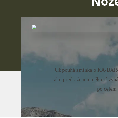
Nože
Už pouhá zmínka o KA-BARech
jako předraženou, někteří vyná
po celém 