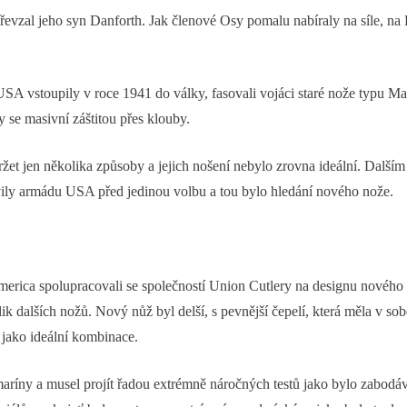
převzal jeho syn Danforth. Jak členové Osy pomalu nabíraly na síle, n
SA vstoupily v roce 1941 do války, fasovali vojáci staré nože typu Mar
 se masivní záštitou přes klouby.
žet jen několika způsoby a jejich nošení nebylo zrovna ideální. Dalším 
vily armádu USA před jedinou volbu a tou bylo hledání nového nože.
ica spolupracovali se společností Union Cutlery na designu nového no
lik dalších nožů. Nový nůž byl delší, s pevnější čepelí, která měla v 
 jako ideální kombinace.
aríny a musel projít řadou extrémně náročných testů jako bylo zabodá