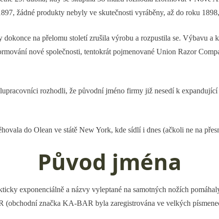
97, žádné produkty nebyly ve skutečnosti vyráběny, až do roku 1898, kt
y dokonce na přelomu století zrušila výrobu a rozpustila se. Výbavu 
zformování nové společnosti, tentokrát pojmenované Union Razor Compa
lupracovníci rozhodli, že původní jméno firmy již nesedí k expandujíc
těhovala do Olean ve státě New York, kde sídlí i dnes (ačkoli ne na přesn
Původ jména
rakticky exponenciálně a názvy vyleptané na samotných nožích pomáhaly
hodní značka KA-BAR byla zaregistrována ve velkých písmenech, pr