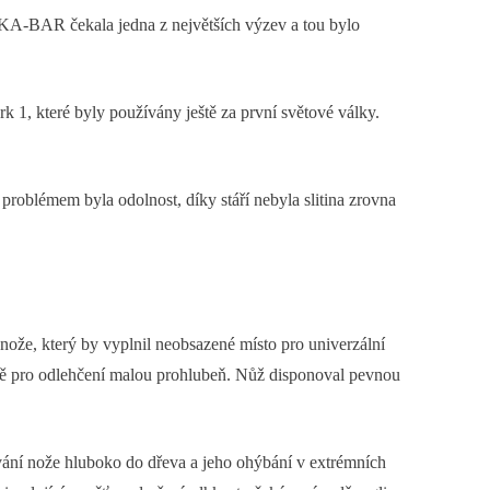
a KA-BAR čekala jedna z největších výzev a tou bylo
k 1, které byly používány ještě za první světové války.
problémem byla odolnost, díky stáří nebyla slitina zrovna
že, který by vyplnil neobsazené místo pro univerzální
sobě pro odlehčení malou prohlubeň. Nůž disponoval pevnou
vání nože hluboko do dřeva a jeho ohýbání v extrémních