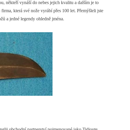
ěkteří vynáší do nebes jejich kvalitu a dalším je to
irma, která své nože vyrábí přes 100 let. Přemýšleli jste
nožů a jedné legendy ohledně jména.
lii obchodní partnerství pojmenované jako Tidioute