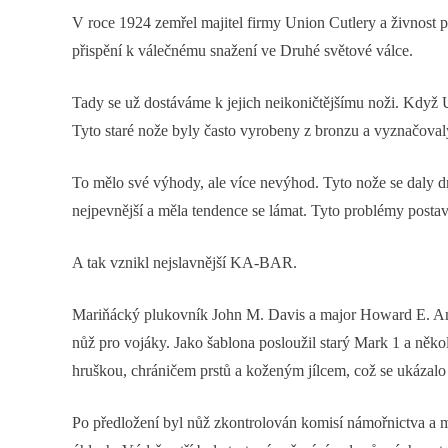
V roce 1924 zemřel majitel firmy Union Cutlery a živnost 
přispění k válečnému snažení ve Druhé světové válce.
Tady se už dostáváme k jejich neikoničtějšímu noži. Když U
Tyto staré nože byly často vyrobeny z bronzu a vyznačovaly
To mělo své výhody, ale více nevýhod. Tyto nože se daly dr
nejpevnější a měla tendence se lámat. Tyto problémy posta
A tak vznikl nejslavnější KA-BAR.
Mariňácký plukovník John M. Davis a major Howard E. Amer
nůž pro vojáky. Jako šablona posloužil starý Mark 1 a něko
hruškou, chráničem prstů a koženým jílcem, což se ukázalo
Po předložení byl nůž zkontrolován komisí námořnictva a m