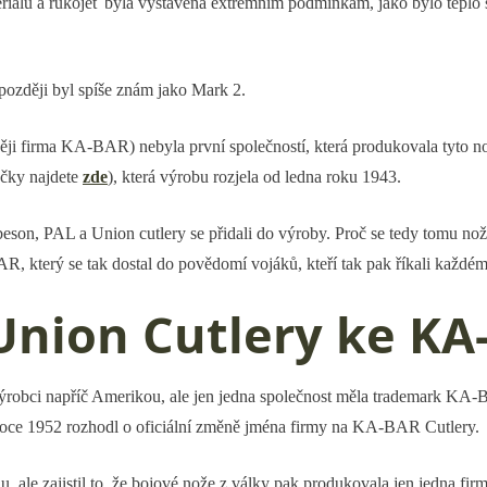
eriálů a rukojeť byla vystavena extrémním podmínkám, jako bylo teplo 
později byl spíše znám jako Mark 2.
 firma KA-BAR) nebyla první společností, která produkovala tyto nož
ačky najdete
zde
), která výrobu rozjela od ledna roku 1943.
beson, PAL a Union cutlery se přidali do výroby. Proč se tedy tomu no
 který se tak dostal do povědomí vojáků, kteří tak pak říkali každému
Union Cutlery ke KA
obci napříč Amerikou, ale jen jedna společnost měla trademark KA-BA
roce 1952 rozhodl o oficiální změně jména firmy na KA-BAR Cutlery.
, ale zajistil to, že bojové nože z války pak produkovala jen jedna firm