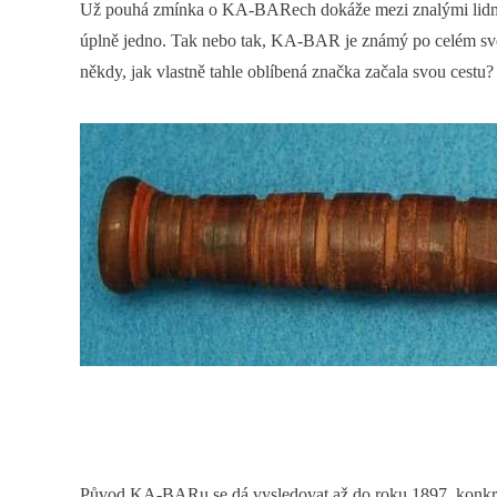
Už pouhá zmínka o KA-BARech dokáže mezi znalými lidmi vyv
úplně jedno. Tak nebo tak, KA-BAR je známý po celém světě, 
někdy, jak vlastně tahle oblíbená značka začala svou cest
Původ KA-BARu se dá vysledovat až do roku 1897, konkrét