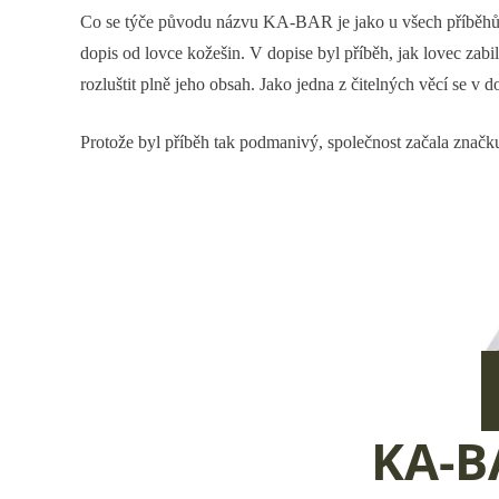
Co se týče původu názvu KA-BAR je jako u všech příběhů t
dopis od lovce kožešin. V dopise byl příběh, jak lovec zabi
rozluštit plně jeho obsah. Jako jedna z čitelných věcí se v d
Protože byl příběh tak podmanivý, společnost začala značk
KA-B