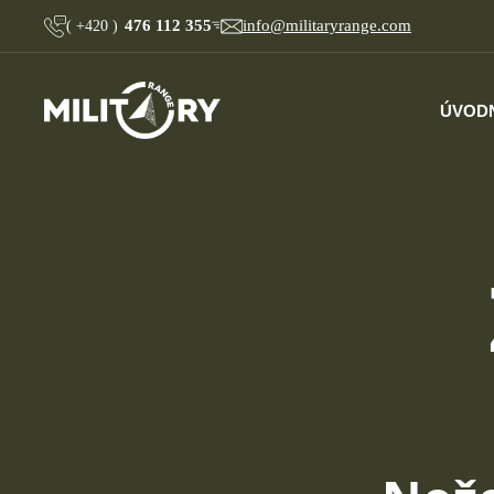
476 112 355
info@militaryrange.com
(
+420
)
ÚVOD