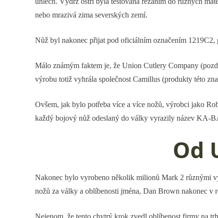
úhlech. Výdrž ostří byla testována řezáním do různých mat
nebo mrazivá zima severských zemí.
Nůž byl nakonec přijat pod oficiálním označením 1219C2, 
Málo známým faktem je, že Union Cutlery Company (později
výrobu totiž vyhrála společnost Camillus (produkty této zn
Ovšem, jak bylo potřeba více a více nožů, výrobci jako Ro
každý bojový nůž odeslaný do války vyrazily název KA-BAR,
Od 
Nakonec bylo vyrobeno několik milionů Mark 2 různými výr
nožů za války a oblíbenosti jména, Dan Brown nakonec v 
Nejenom, že tento chytrý krok zvedl oblíbenost firmy na trhu