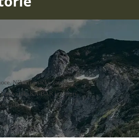
torie
ce. Někteří značku zatracují
. Tak nebo tak, KA-BAR je známý
é války...