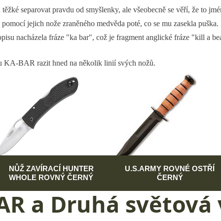
ěžké separovat pravdu od smyšlenky, ale všeobecně se věří, že to jmé
l pomocí jejich nože zraněného medvěda poté, co se mu zasekla puška. Pr
opisu nacházela fráze "ka bar", což je fragment anglické fráze "kill a b
u KA-BAR razit hned na několik linií svých nožů.
NŮŽ ZAVÍRACÍ HUNTER
U.S.ARMY ROVNÉ OSTŘÍ
WHOLE ROVNÝ ČERNÝ
ČERNÝ
AR a Druhá světová 