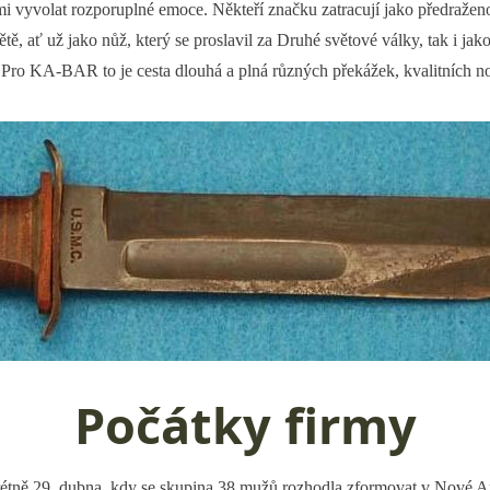
olat rozporuplné emoce. Někteří značku zatracují jako předraženou, n
ať už jako nůž, který se proslavil za Druhé světové války, tak i jako f
u? Pro KA-BAR to je cesta dlouhá a plná různých překážek, kvalitních 
Počátky firmy
ně 29. dubna, kdy se skupina 38 mužů rozhodla zformovat v Nové Ang