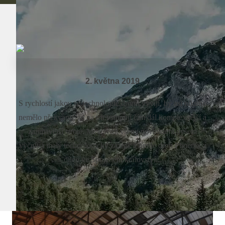
2. května 2019
S rychlostí jakou se technologie dronů vyvíjí, by asi nikoho
nemělo překvapit, že na trh vstupují čím dál komplexnější a
zajímavější stroje. Mezi těmi všemi novinkami ovšem
vyčnívá malý technologický zázrak a tím je dron Phoenix z
dílen ve Spojeném království...