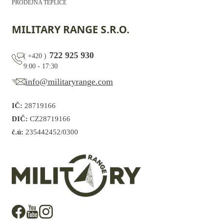
PRODEJNA TEPLICE
MILITARY RANGE S.R.O.
722 925 930
(
+420
)
9:00 - 17:30
info@militaryrange.com
IČ:
28719166
DIČ:
CZ28719166
č.ú:
235442452/0300