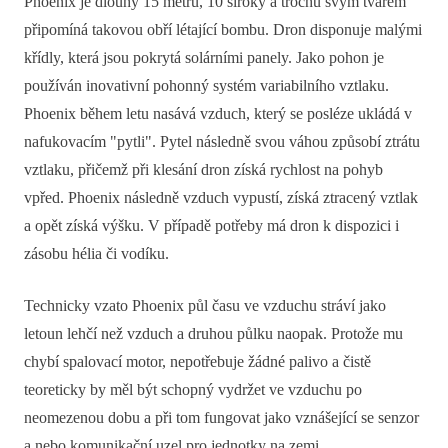
Phoenix je dlouhý 15 metrů, 10 široký a trochu svým tvarem
připomíná takovou obří létající bombu. Dron disponuje malými
křídly, která jsou pokrytá solárními panely. Jako pohon je
používán inovativní pohonný systém variabilního vztlaku.
Phoenix během letu nasává vzduch, který se posléze ukládá v
nafukovacím "pytli". Pytel následně svou váhou způsobí ztrátu
vztlaku, přičemž při klesání dron získá rychlost na pohyb
vpřed. Phoenix následně vzduch vypustí, získá ztracený vztlak
a opět získá výšku. V případě potřeby má dron k dispozici i
zásobu hélia či vodíku.
Technicky vzato Phoenix půl času ve vzduchu stráví jako
letoun lehčí než vzduch a druhou půlku naopak. Protože mu
chybí spalovací motor, nepotřebuje žádné palivo a čistě
teoreticky by měl být schopný vydržet ve vzduchu po
neomezenou dobu a při tom fungovat jako vznášející se senzor
a nebo komunikační uzel pro jednotky na zemi.