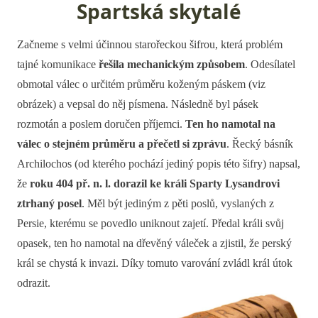
Spartská skytalé
Začneme s velmi účinnou starořeckou šifrou, která problém
tajné komunikace
řešila mechanickým způsobem
. Odesílatel
obmotal válec o určitém průměru koženým páskem (viz
obrázek) a vepsal do něj písmena. Následně byl pásek
rozmotán a poslem doručen příjemci.
Ten ho namotal na
válec o stejném průměru a přečetl si zprávu
. Řecký básník
Archilochos (od kterého pochází jediný popis této šifry) napsal,
že
roku 404 př. n. l. dorazil ke králi Sparty Lysandrovi
ztrhaný posel
. Měl být jediným z pěti poslů, vyslaných z
Persie, kterému se povedlo uniknout zajetí. Předal králi svůj
opasek, ten ho namotal na dřevěný váleček a zjistil, že perský
král se chystá k invazi. Díky tomuto varování zvládl král útok
odrazit.