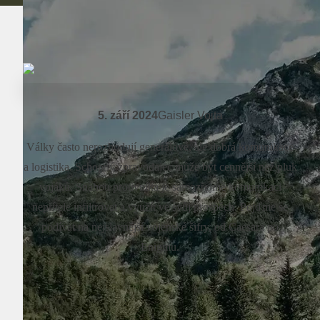
5. září 2024
Gaisler Vojta
Války často nerozhodují generálové, ale dobrá komunikace
a logistika. Schopný zpravodajec může být cennější než pluk
vojáků. Snahou protivníka je samozřejmě komunikaci
nepřítele infiltrovat a využít ve svůj prospěch. Pojďme se
podívat na nejslavnější vojenské šifry, od Caesara po
Enigmu.