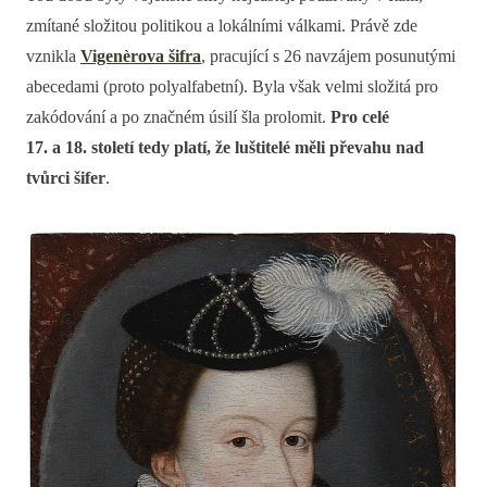
zmítané složitou politikou a lokálními válkami. Právě zde
vznikla
Vigenèrova šifra
, pracující s 26 navzájem posunutými
abecedami (proto polyalfabetní). Byla však velmi složitá pro
zakódování a po značném úsilí šla prolomit.
Pro celé
17. a 18. století tedy platí, že luštitelé měli převahu nad
tvůrci šifer
.