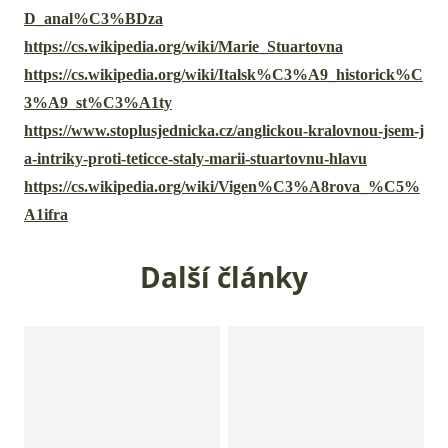
D_anal%C3%BDza
https://cs.wikipedia.org/wiki/Marie_Stuartovna
https://cs.wikipedia.org/wiki/Italsk%C3%A9_historick%C
3%A9_st%C3%A1ty
https://www.stoplusjednicka.cz/anglickou-kralovnou-jsem-j
a-intriky-proti-teticce-staly-marii-stuartovnu-hlavu
https://cs.wikipedia.org/wiki/Vigen%C3%A8rova_%C5%
A1ifra
Další články