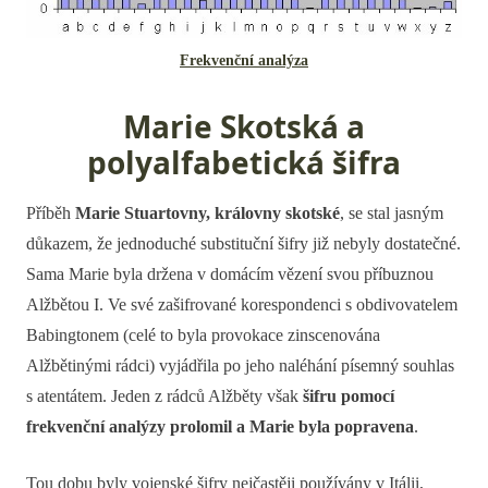
Frekvenční analýza
Marie Skotská a
polyalfabetická šifra
Příběh
Marie Stuartovny, královny skotské
, se stal jasným
důkazem, že jednoduché substituční šifry již nebyly dostatečné.
Sama Marie byla držena v domácím vězení svou příbuznou
Alžbětou I. Ve své zašifrované korespondenci s obdivovatelem
Babingtonem (celé to byla provokace zinscenována
Alžbětinými rádci) vyjádřila po jeho naléhání písemný souhlas
s atentátem. Jeden z rádců Alžběty však
šifru pomocí
frekvenční analýzy prolomil a Marie byla popravena
.
Tou dobu byly vojenské šifry nejčastěji používány v Itálii,