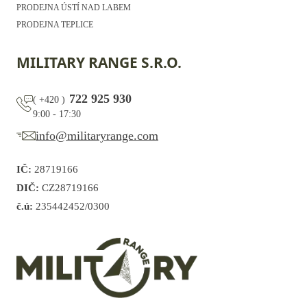
PRODEJNA ÚSTÍ NAD LABEM
PRODEJNA TEPLICE
MILITARY RANGE S.R.O.
722 925 930
(
+420
)
9:00 - 17:30
info@militaryrange.com
IČ:
28719166
DIČ:
CZ28719166
č.ú:
235442452/0300