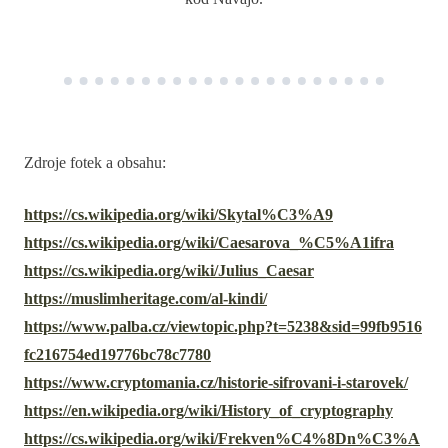
Zdroje fotek a obsahu:
https://cs.wikipedia.org/wiki/Skytal%C3%A9
https://cs.wikipedia.org/wiki/Caesarova_%C5%A1ifra
https://cs.wikipedia.org/wiki/Julius_Caesar
https://muslimheritage.com/al-kindi/
https://www.palba.cz/viewtopic.php?t=5238&sid=99fb9516
fc216754ed19776bc78c7780
https://www.cryptomania.cz/historie-sifrovani-i-starovek/
https://en.wikipedia.org/wiki/History_of_cryptography
https://cs.wikipedia.org/wiki/Frekven%C4%8Dn%C3%A