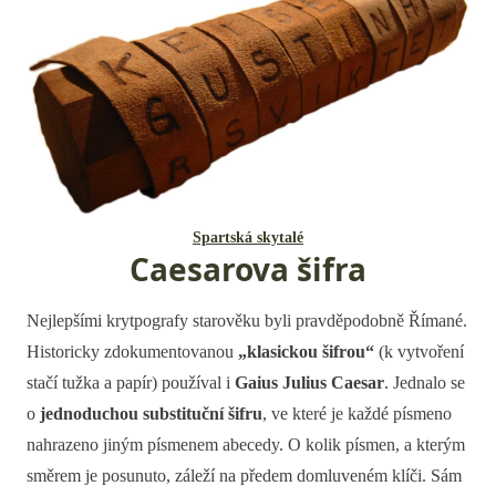
Spartská skytalé
Caesarova šifra
Nejlepšími krytpografy starověku byli pravděpodobně Římané.
Historicky zdokumentovanou
„klasickou šifrou“
(k vytvoření
stačí tužka a papír) používal i
Gaius Julius Caesar
. Jednalo se
o
jednoduchou substituční šifru
, ve které je každé písmeno
nahrazeno jiným písmenem abecedy. O kolik písmen, a kterým
směrem je posunuto, záleží na předem domluveném klíči. Sám