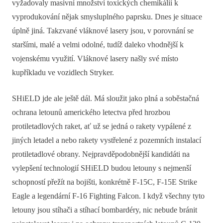
vyžadovaly masivní množství toxických chemikálií k
vyprodukování nějak smysluplného paprsku. Dnes je situace
úplně jiná. Takzvané vláknové lasery jsou, v porovnání se
staršími, malé a velmi odolné, tudíž daleko vhodnější k
vojenskému využití. Vláknové lasery našly své místo
kupříkladu ve vozidlech Stryker.
SHiELD jde ale ještě dál. Má sloužit jako plná a soběstačná
ochrana letounů amerického letectva před hrozbou
protiletadlových raket, ať už se jedná o rakety vypálené z
jiných letadel a nebo rakety vystřelené z pozemních instalací
protiletadlové obrany. Nejpravděpodobnější kandidáti na
vylepšení technologií SHiELD budou letouny s nejmenší
schopností přežít na bojišti, konkrétně F-15C, F-15E Strike
Eagle a legendární F-16 Fighting Falcon. I když všechny tyto
letouny jsou stíhači a stíhací bombardéry, nic nebude bránit