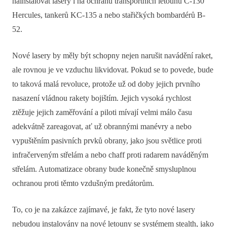
nainstalovat lasery i na ochranu transportních letounů C-130
Hercules, tankerů KC-135 a nebo stařičkých bombardérů B-
52.
Nové lasery by měly být schopny nejen narušit navádění raket,
ale rovnou je ve vzduchu likvidovat. Pokud se to povede, bude
to taková malá revoluce, protože už od doby jejich prvního
nasazení vládnou rakety bojištím. Jejich vysoká rychlost
ztěžuje jejich zaměřování a piloti mívají velmi málo času
adekvátně zareagovat, ať už obrannými manévry a nebo
vypuštěním pasivních prvků obrany, jako jsou světlice proti
infračerveným střelám a nebo chaff proti radarem naváděným
střelám. Automatizace obrany bude konečně smysluplnou
ochranou proti těmto vzdušným predátorům.
To, co je na zakázce zajímavé, je fakt, že tyto nové lasery
nebudou instalovány na nové letouny se systémem stealth, jako