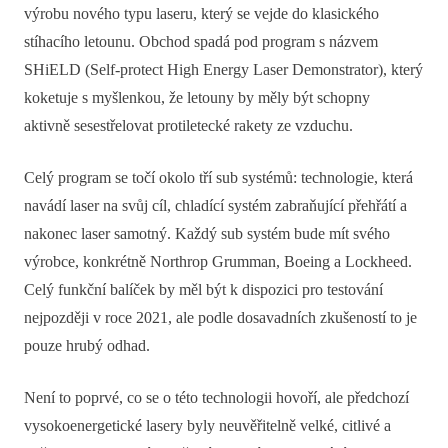
výrobu nového typu laseru, který se vejde do klasického
stíhacího letounu. Obchod spadá pod program s názvem
SHiELD (Self-protect High Energy Laser Demonstrator), který
koketuje s myšlenkou, že letouny by měly být schopny
aktivně sesestřelovat protiletecké rakety ze vzduchu.
Celý program se točí okolo tří sub systémů: technologie, která
navádí laser na svůj cíl, chladící systém zabraňující přehřátí a
nakonec laser samotný. Každý sub systém bude mít svého
výrobce, konkrétně Northrop Grumman, Boeing a Lockheed.
Celý funkční balíček by měl být k dispozici pro testování
nejpozději v roce 2021, ale podle dosavadních zkušeností to je
pouze hrubý odhad.
Není to poprvé, co se o této technologii hovoří, ale předchozí
vysokoenergetické lasery byly neuvěřitelně velké, citlivé a