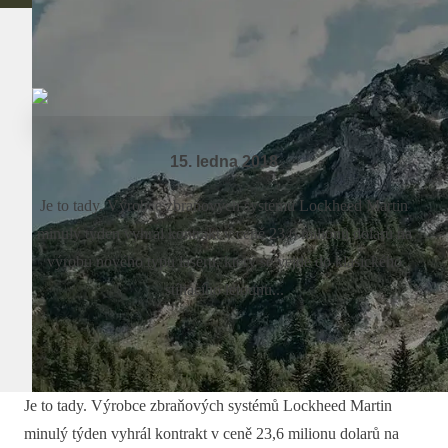
15. ledna 2018
Je to tady. Výrobce zbraňových systémů Lockheed Martin
minulý týden vyhrál kontrakt v ceně 23,6 milionů dolarů na
výrobu nového typu laseru, který se vejde do klasického
stíhacího letounu...
Je to tady. Výrobce zbraňových systémů Lockheed Martin
minulý týden vyhrál kontrakt v ceně 23,6 milionu dolarů na