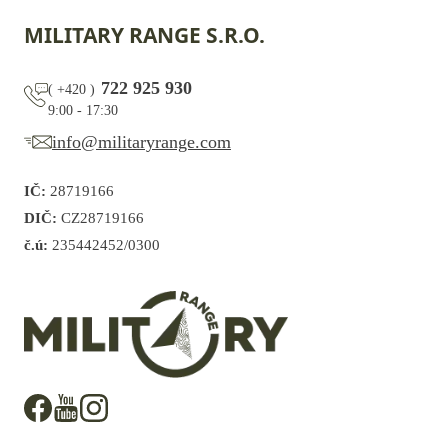
MILITARY RANGE S.R.O.
722 925 930
(
+420
)
9:00 - 17:30
info@militaryrange.com
IČ:
28719166
DIČ:
CZ28719166
č.ú:
235442452/0300