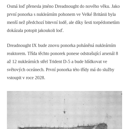
Osmá loď přenesla jméno Dreadnought do nového věku. Jako
první ponorka s nukleárním pohonem ve Velké Británii byla
menší než předchozí bitevní lodě, ale díky šesti torpédometům
dokázala potopit jakoukoli loď.
Dreadnought IX bude znovu ponorka poháněná nukleárním
reaktorem. Třída těchto ponorek ponese odstrašující arsenál 8
až 12 nukleárních střel Trident D-5 a bude hlídkovat ve
světových oceánech. První ponorka této třídy má do služby
vstoupit v roce 2028.