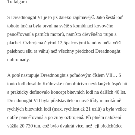
Trafalgaru.
S Dreadnought VI je to již daleko zajímavější. Jako šestá loď
tohoto jména byla první na světě s kombinací kovového
pancéřovaní a parních motorů, namísto dřevěného trupu a
plachet. Ozbrojená čtyřmi 12,5palcovými kanóny měla větší
palebnou sílu (a váhu) než všechny předchozí Dreadnought
dohromady.
A poté nastupuje Dreadnought s pořadovým číslem VII… S
touto lodí dosáhlo Královské námořnictvo nevídaných úspěchů
a prakticky definovalo koncept bitevních lodí na dalších 40 let.
Dreadnought VII byla představitelem nové třídy mimořádně
rychlých bitevních lodí (max. rychlost až 21 uzlů) a byla velice
dobře pancéřovaná a po zuby ozbrojená. Při plném naložení
vážila 20.730 tun, což bylo dvakrát více, než její předchůdce.