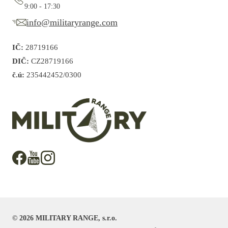
9:00 - 17:30
info@militaryrange.com
IČ:
28719166
DIČ:
CZ28719166
č.ú:
235442452/0300
©
2026
MILITARY RANGE, s.r.o.