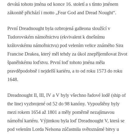
devátá tohoto jména od konce 16. století a s tímto jménem
zákonitě přichází i motto „Fear God and Dread Nought“.
První Dreadnought byla ozbrojená galleona sloužící v
Tudorovském námořnictvu (ekvivalent k dnešnímu
královskému námořnictvu) pod velením velice známého Sira
Francise Drakea, který měl tehdy za úkol znepříjemňovat život
španělskému loďstvu. První loď tohoto jména měla
pravděpodobně i nejdelší kariéru, a to od roku 1573 do roku
1648.
Dreadnought II, III, IV a V byly všechno řadové lodě (ship of
the line) vyzbrojené od 52 do 98 kanóny. Vypouštěny byly
mezi rokem 1654 až 1801 a měly poměrně nezajímavou
námořní kariéru. Výjimkou byla loď Dreadnought V, která se
pod velením Lorda Nelsona zúčastnila světoznámé bitvy u