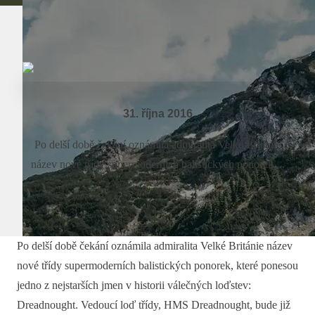
31. října 2016
Po delší době čekání oznámila admiralita Velké Británie
název nové třídy supermoderních balistických ponorek,...
Po delší době čekání oznámila admiralita Velké Británie název
nové třídy supermoderních balistických ponorek, které ponesou
jedno z nejstarších jmen v historii válečných loďstev:
Dreadnought. Vedoucí loď třídy, HMS Dreadnought, bude již