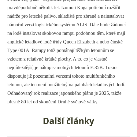
pravděpodobně několik let. Izumo i Kaga potřebují rozšířit
nádrže pro letecké palivo, skladiště pro zbraně a nainstalovat
námořní verzi logistického systému ALIS. Dále bude žádoucí
na lodě instalovat skokovou rampu podobnou těm, které mají
anglické letadlové lodě třídy Queen Elizabeth a nebo čínské
Type 001A. Rampy totiž pomáhají těžkým letounům se
vzletem z relativně krátké plochy. A to, co je vlastně
nejdůležitější, je nákup samotných letounů F-35B. Tokio
disponuje již pozemními verzemi tohoto multifunkčního
letounu, ale ten není použitelný na palubách letadlových lodí.
Odhadovaný rok realizace japonského plánu je 2025, takže
přesně 80 let od skončení Druhé světové války.
Další články