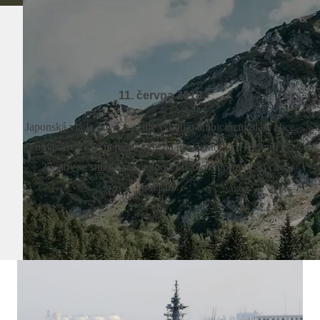
11. června 2018
Japonská vláda nově zvažuje vskutku ambiciózní plán, chce
konvertovat své největší lodě na nosiče nových letounů F-
35, aby se snížila zranitelnost klíčových přímořských
oblastí...