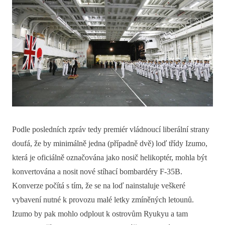
Podle posledních zpráv tedy premiér vládnoucí liberální strany
doufá, že by minimálně jedna (případně dvě) loď třídy Izumo,
která je oficiálně označována jako nosič helikoptér, mohla být
konvertována a nosit nové stíhací bombardéry F-35B.
Konverze počítá s tím, že se na loď nainstaluje veškeré
vybavení nutné k provozu malé letky zmíněných letounů.
Izumo by pak mohlo odplout k ostrovům Ryukyu a tam