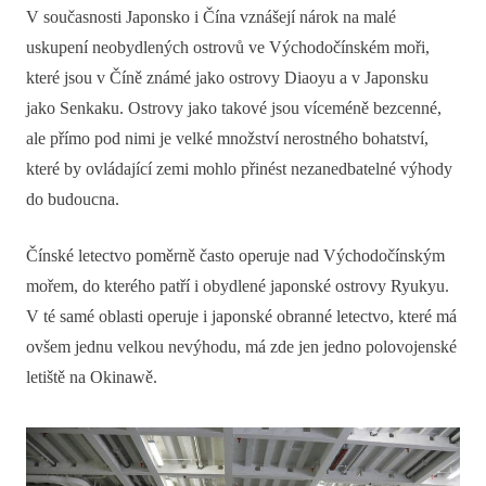
V současnosti Japonsko i Čína vznášejí nárok na malé
uskupení neobydlených ostrovů ve Východočínském moři,
které jsou v Číně známé jako ostrovy Diaoyu a v Japonsku
jako Senkaku. Ostrovy jako takové jsou víceméně bezcenné,
ale přímo pod nimi je velké množství nerostného bohatství,
které by ovládající zemi mohlo přinést nezanedbatelné výhody
do budoucna.
Čínské letectvo poměrně často operuje nad Východočínským
mořem, do kterého patří i obydlené japonské ostrovy Ryukyu.
V té samé oblasti operuje i japonské obranné letectvo, které má
ovšem jednu velkou nevýhodu, má zde jen jedno polovojenské
letiště na Okinawě.