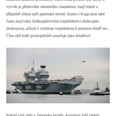
výcvik je především obranného charakteru: mají bránit a
případně získat zpět japonské území. Izumo i Kaga jsou také
často nazývány helikoptérovými torpédoborci (helicopter
destroyers), ačkoli z výzbroje torpédoborců nenesou téměř nic.
Čína obě lodě pochopitelně označuje jako letadlové.
Pokud celý plán v Japonsku projde, konverze lodí zabere