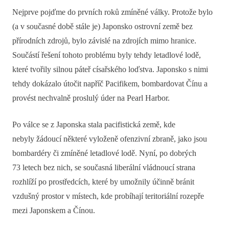
Nejprve pojďme do prvních roků zmíněné války. Protože bylo
(a v současné době stále je) Japonsko ostrovní země bez
přírodních zdrojů, bylo závislé na zdrojích mimo hranice.
Součástí řešení tohoto problému byly tehdy letadlové lodě,
které tvořily silnou páteř císařského loďstva. Japonsko s nimi
tehdy dokázalo útočit napříč Pacifikem, bombardovat Čínu a
provést nechvalně proslulý úder na Pearl Harbor.
Po válce se z Japonska stala pacifistická země, kde
nebyly žádoucí některé vyloženě ofenzivní zbraně, jako jsou
bombardéry či zmíněné letadlové lodě. Nyní, po dobrých
73 letech bez nich, se současná liberální vládnoucí strana
rozhlíží po prostředcích, které by umožnily účinně bránit
vzdušný prostor v místech, kde probíhají teritoriální rozepře
mezi Japonskem a Čínou.