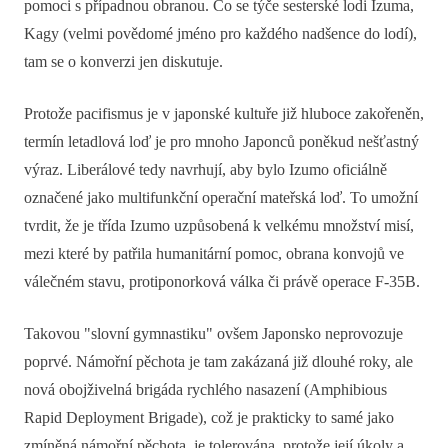
pomoci s případnou obranou. Co se týče sesterské lodi Izuma,
Kagy (velmi povědomé jméno pro každého nadšence do lodí),
tam se o konverzi jen diskutuje.
Protože pacifismus je v japonské kultuře již hluboce zakořeněn,
termín letadlová loď je pro mnoho Japonců poněkud nešťastný
výraz. Liberálové tedy navrhují, aby bylo Izumo oficiálně
označené jako multifunkční operační mateřská loď. To umožní
tvrdit, že je třída Izumo uzpůsobená k velkému množství misí,
mezi které by patřila humanitární pomoc, obrana konvojů ve
válečném stavu, protiponorková válka či právě operace F-35B.
Takovou "slovní gymnastiku" ovšem Japonsko neprovozuje
poprvé. Námořní pěchota je tam zakázaná již dlouhé roky, ale
nová obojživelná brigáda rychlého nasazení (Amphibious
Rapid Deployment Brigade), což je prakticky to samé jako
zmíněná námořní pěchota, je tolerována, protože její úkoly a