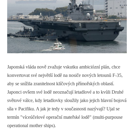
Japonská vláda nově zvažuje vskutku ambiciózní plán, chce
konvertovat své největší lodě na nosiče nových letounů F-35,
aby se snížila zranitelnost klíčových přímořských oblastí.
Japonci ovšem své lodě neoznačují letadlové a to kvůli Druhé
světové válce, kdy letadlovky sloužily jako jejich hlavní bojová
síla v Pacifiku. A jak je tedy v současnosti nazývají? Ujal se
termín "víceúčelové operační mateřské lodě" (multi-purpouse
operational mother ships).