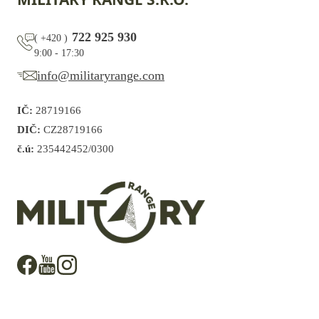
722 925 930
(
+420
)
9:00 - 17:30
info@militaryrange.com
IČ:
28719166
DIČ:
CZ28719166
č.ú:
235442452/0300