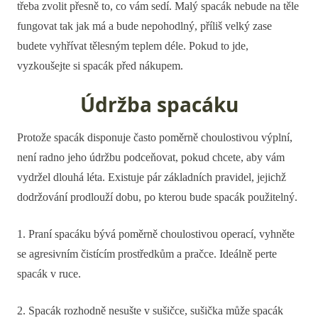
třeba zvolit přesně to, co vám sedí. Malý spacák nebude na těle
fungovat tak jak má a bude nepohodlný, příliš velký zase
budete vyhřívat tělesným teplem déle. Pokud to jde,
vyzkoušejte si spacák před nákupem.
Údržba spacáku
Protože spacák disponuje často poměrně choulostivou výplní,
není radno jeho údržbu podceňovat, pokud chcete, aby vám
vydržel dlouhá léta. Existuje pár základních pravidel, jejichž
dodržování prodlouží dobu, po kterou bude spacák použitelný.
1. Praní spacáku bývá poměrně choulostivou operací, vyhněte
se agresivním čistícím prostředkům a pračce. Ideálně perte
spacák v ruce.
2. Spacák rozhodně nesušte v sušičce, sušička může spacák