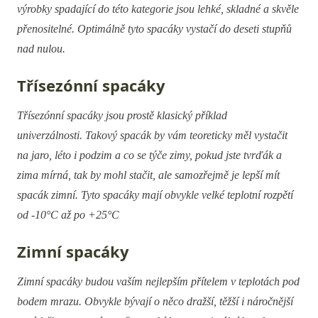
výrobky spadající do této kategorie jsou lehké, skladné a skvěle
přenositelné. Optimálně tyto spacáky vystačí do deseti stupňů
nad nulou.
Třísezónní spacáky
Třísezónní spacáky jsou prostě klasický příklad
univerzálnosti. Takový spacák by vám teoreticky měl vystačit
na jaro, léto i podzim a co se týče zimy, pokud jste tvrďák a
zima mírná, tak by mohl stačit, ale samozřejmě je lepší mít
spacák zimní. Tyto spacáky mají obvykle velké teplotní rozpětí
od -10°C až po +25°C
Zimní spacáky
Zimní spacáky budou vaším nejlepším přítelem v teplotách pod
bodem mrazu. Obvykle bývají o něco dražší, těžší i náročnější