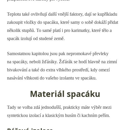
Teplotu také ovlivňují další vnější faktory, dají se kupříkladu
zakoupit vložky do spacáku, které samy o sobě dokáží přidat
několik stupňů. To samé platí i pro karimatky, které tělo a
spacák izolují od studené země.
Samostatnou kapitolou jsou pak nepromokavé převleky
na spacáky, neboli žďáráky. Žďárák se hodí hlavně na zimní
bivakování a také do extra vlhkého prostředí, kdy omezí
nasávání vlhkosti do vašeho izolantu ve spacáku.
Materiál spacáku
Tady se volba zdá jednodušší, prakticky máte výběr mezi
syntetickou izolací a klasickým husím či kachním peřím.