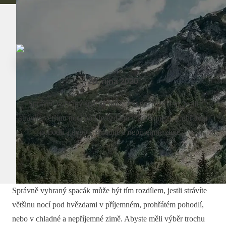
20. října 2020
Správně vybraný spacák může být tím rozdílem, jestli
strávíte většinu nocí pod hvězdami v příjemném, prohřátém
pohodlí a nebo v chladné a nepříjemné zimě...
Správně vybraný spacák může být tím rozdílem, jestli strávíte
většinu nocí pod hvězdami v příjemném, prohřátém pohodlí,
nebo v chladné a nepříjemné zimě. Abyste měli výběr trochu