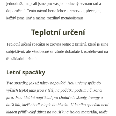
jednodušší, napsali jsme pro vás jednoduchý seznam rad a
doporučení. Tento návod berte lehce s rezervou, přece jen,
každý jsme jiný a máme rozdílný metabolismus.
Teplotní určení
Teplotní určení spacáku je zrovna jedno z kritérií, které je silně
subjektivní, ale všeobecně se všude dobádáte k rozdělování na
tři základní určení:
Letní spacáky
Tyto spacáky, jak už název napovídá, jsou určeny spíše do
vyšších teplot jako jsou v létě, na počátku podzimu či konci
jara. Jsou ideální například pro chataře či skauty, trempy a
další lidi, kteří chodí v teple do bivaku. U letního spacáku není
kladen příliš velký důraz na tloušťku a izolaci materiálu, takže