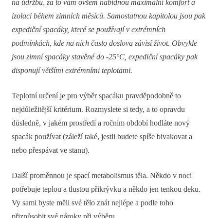
na údržbu, za to vám ovšem nabídnou maximální komfort a
izolaci během zimních měsíců. Samostatnou kapitolou jsou pak
expediční spacáky, které se používají v extrémních
podmínkách, kde na nich často doslova závisí život. Obvykle
jsou zimní spacáky stavěné do -25°C, expediční spacáky pak
disponují většími extrémními teplotami.
Teplotní určení je pro výběr spacáku pravděpodobně to
nejdůležitější kritérium. Rozmyslete si tedy, a to opravdu
důsledně, v jakém prostředí a ročním období hodláte nový
spacák používat (záleží také, jestli budete spíše bivakovat a
nebo přespávat ve stanu).
Další proměnnou je spací metabolismus těla. Někdo v noci
potřebuje teplou a tlustou přikrývku a někdo jen tenkou deku.
Vy sami byste měli své tělo znát nejlépe a podle toho
přizpůsobit své nároky při výběru.