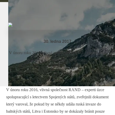
30. ledna 2017
V únoru roku 2016, vlivná společnost RAND - experti úzce
spolupracující s letectvem Spojených...
V únoru roku 2016, vlivná společnost RAND – experti úzce
spolupracující s letectvem Spojených států, zveřejnili dokument
který varoval, že pokud by se někdy udála ruská invaze do
baltských států, Litva i Estonsko by se dokázaly bránit pouze