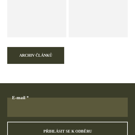
ARCHIV ČLÁNKŮ
E-mail
PŘIHLÁSIT SE K ODBĚRU