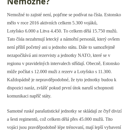
Nemožné?
Nemožné to zajisté není, pojďme se podívat na čísla. Estonsko
mělo v roce 2016 aktivních celkem 5.300 vojáků,
Lotyšsko 6.000 a Litva 4.450. To celkem dělá 15.750 mužů.
Tato čísla nezahrnují letecký a námořní personál, který ovšem
není příliš početný ani u jednoho státu. Dále to samozřejmě
nezapočítává ani rezervisty a jednotky NATO, které se v
regionu v pravidelných intervalech střídají. Obecně, Estonsko
může počítat s 12.000 muži z rezerv a Lotyšsko s 11.300.
Každopádně je nepravděpodobné, že tyto jednotky budou k
dispozici naráz, zvlášť pokud první útok naruší schopnosti
komunikaci napříč státy.
Samotné ruské parašutistické jednotky se skládají ze čtyř divizí
a šesti regimentů, což celkem dělá přes 45.000 mužů. Tito
vojáci jsou pravděpodobně lépe trénovaní, mají lepší vybavení