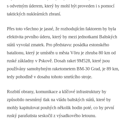
s odvetným úderem, který by mohl být proveden i s pomocí
taktických nukleárních zbraní.
Přes toto všechno je jasné, že rozhodujícím faktorem by byla
efektivita prvního úderu, který by mezi jednotkami Baltských
států vyvolal zmatek. Pro představu: posádka estonského
batalionu, který je umístěn u města Võru je zhruba 80 km od
ruské základny v Pskově. Dosah raket 9M528, které jsou
používány samohybným raketometem BM-30 Grad, je 89 km,
tedy pohodlně v dosahu tohoto smrtícího stroje.
Rozbití obrany, komunikace a klíčové infrastruktury by
způsobilo nesmírný tlak na vládu baltských států, které by
mohly kapitulovat pouhých několik hodin poté, co by první
ruský parašutista seskočil z výsadkového letounu.