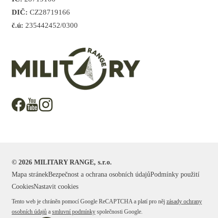
DIČ:
CZ28719166
č.ú:
235442452/0300
©
2026
MILITARY RANGE, s.r.o.
Mapa stránek
Bezpečnost a ochrana osobních údajů
Podmínky použití
Cookies
Nastavit cookies
Tento web je chráněn pomocí Google ReCAPTCHA a platí pro něj
zásady ochrany
osobních údajů
a
smluvní podmínky
společnosti Google.