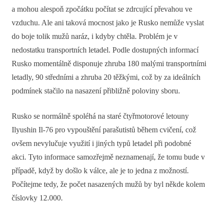
a mohou alespoň zpočátku počítat se zdrcující převahou ve
vzduchu. Ale ani taková mocnost jako je Rusko nemůže vyslat
do boje tolik mužů naráz, i kdyby chtěla. Problém je v
nedostatku transportních letadel. Podle dostupných informací
Rusko momentálně disponuje zhruba 180 malými transportními
letadly, 90 středními a zhruba 20 těžkými, což by za ideálních
podmínek stačilo na nasazení přibližně poloviny sboru.
Rusko se normálně spoléhá na staré čtyřmotorové letouny
Ilyushin Il-76 pro vypouštění parašutistů během cvičení, což
ovšem nevylučuje využití i jiných typů letadel při podobné
akci. Tyto informace samozřejmě neznamenají, že tomu bude v
případě, když by došlo k válce, ale je to jedna z možností.
Počítejme tedy, že počet nasazených mužů by byl někde kolem
číslovky 12.000.