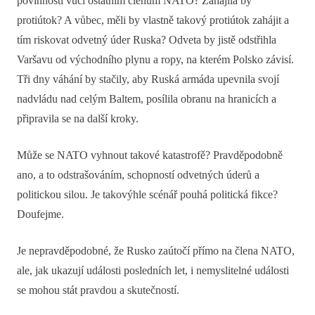
povinnosti vůči ostatním členům NATO? Zahájila by
protiútok? A vůbec, měli by vlastně takový protiútok zahájit a
tím riskovat odvetný úder Ruska? Odveta by jistě odstřihla
Varšavu od východního plynu a ropy, na kterém Polsko závisí.
Tři dny váhání by stačily, aby Ruská armáda upevnila svojí
nadvládu nad celým Baltem, posílila obranu na hranicích a
připravila se na další kroky.
Může se NATO vyhnout takové katastrofě? Pravděpodobně
ano, a to odstrašováním, schopností odvetných úderů a
politickou silou. Je takovýhle scénář pouhá politická fikce?
Doufejme.
Je nepravděpodobné, že Rusko zaútočí přímo na člena NATO,
ale, jak ukazují události posledních let, i nemyslitelné události
se mohou stát pravdou a skutečností.