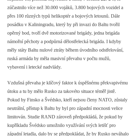
zúčastnilo více než 30.000 vojáků, 3.800 bojových vozidel a
přes 100 různých typů helikoptér a bojových letounů. Dále
posádku v Kaliningradu, který by při invazi do Baltu tvořil
opěrný bod, tvoří dvě motorizované brigády, jedna brigáda
námořní pěchoty a podpůrná dělostřelecká brigáda. I kdyby
měly státy Baltu nulové ztráty během úvodního odstřelování,
ruská armáda by měla masivní převahu v počtu mužů,
vybavení i letecké nadvlády.
Vzdušná převaha je klíčový faktor k úspěšnému překvapivému
útoku a tu by mělo Rusko za takovéto situace téměř jistě.
Pokud by Finsko a Švédsko, kteří nejsou členy NATO, zůstaly
neutrální, přístup k Baltu by byl pro západní mocnosti velice
limitován. Studie RAND zároveň předpokládá, že pokud by
kupříkladu Švédsko umožnilo využívání svých letišť pro
západní letadla, dalo by se předpokládat, že by Rusko neváhalo