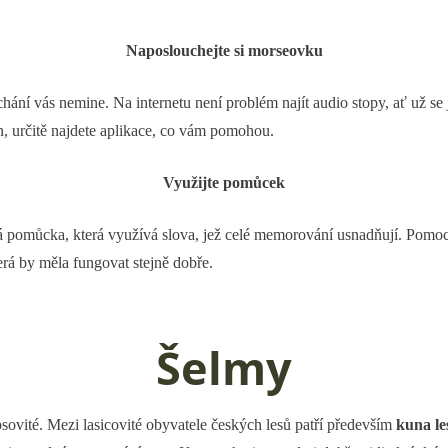
Naposlouchejte si morseovku
ání vás nemine. Na internetu není problém najít audio stopy, ať už se j
n, určitě najdete aplikace, co vám pomohou.
Využijte pomůcek
pomůcka, která využívá slova, jež celé memorování usnadňují. Pomo
erá by měla fungovat stejně dobře.
Šelmy
sovité. Mezi lasicovité obyvatele českých lesů patří především
kuna les