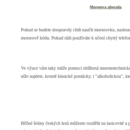
Morseova abeceda
Pokud se budete doopravdy chtít naučit morseovku, naslouch
morseově kódu. Pokud rádi používáte k učení chytrý telefo
Ve výuce vám taky může pomoci oblíbená mnemotechnická 
níže najdete, kromě klasické pomůcky, i "alkoholickou", kt
Běžné šelmy českých lesů můžeme rozdělit na lasicovité a p