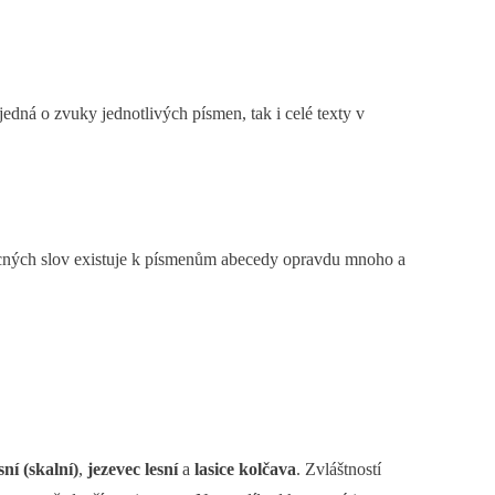
edná o zvuky jednotlivých písmen, tak i celé texty v
cných slov existuje k písmenům abecedy opravdu mnoho a
ní (skalní)
,
jezevec lesní
a
lasice kolčava
. Zvláštností