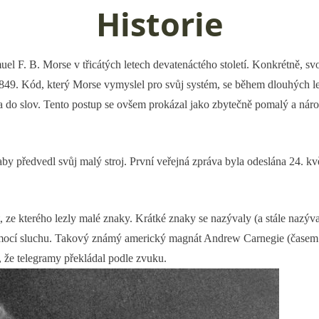
Historie
F. B. Morse v třicátých letech devatenáctého století. Konkrétně, svou
 1849. Kód, který Morse vymyslel pro svůj systém, se během dlouhých le
na do slov. Tento postup se ovšem prokázal jako zbytečně pomalý a nár
y předvedl svůj malý stroj. První veřejná zpráva byla odeslána 24. k
 ze kterého lezly malé znaky. Krátké znaky se nazývaly (a stále nazývaj
li pomocí sluchu. Takový známý americký magnát Andrew Carnegie (čase
m, že telegramy překládal podle zvuku.