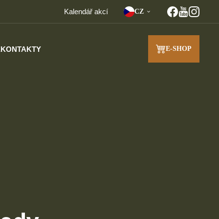
Kalendář akcí
CZ
E
KONTAKTY
E-SHOP
J