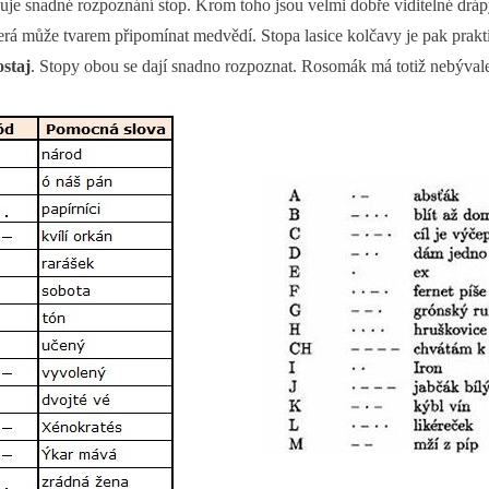
uje snadné rozpoznání stop. Krom toho jsou velmi dobře viditelné dráp
erá může tvarem připomínat medvědí. Stopa lasice kolčavy je pak prakti
staj
. Stopy obou se dají snadno rozpoznat. Rosomák má totiž nebývale