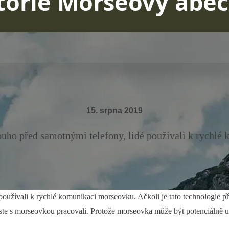
torie Morseovy abe
15. srpna 2019
uho před samotnými telefony, lidé používali k rychlé
oužívali k rychlé komunikaci morseovku. Ačkoli je tato technologie pře
 jste s morseovkou pracovali. Protože morseovka může být potenciálně u