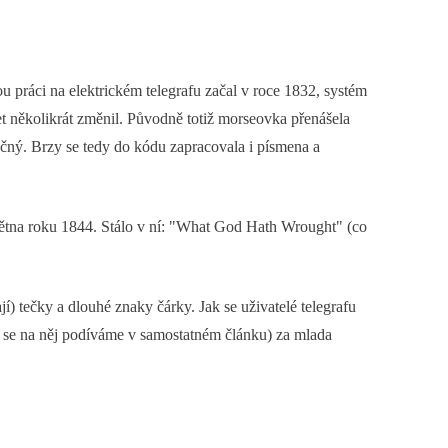
 práci na elektrickém telegrafu začal v roce 1832, systém
t několikrát změnil. Původně totiž morseovka přenášela
očný. Brzy se tedy do kódu zapracovala i písmena a
větna roku 1844. Stálo v ní: "What God Hath Wrought" (co
í) tečky a dlouhé znaky čárky. Jak se uživatelé telegrafu
m se na něj podíváme v samostatném článku) za mlada