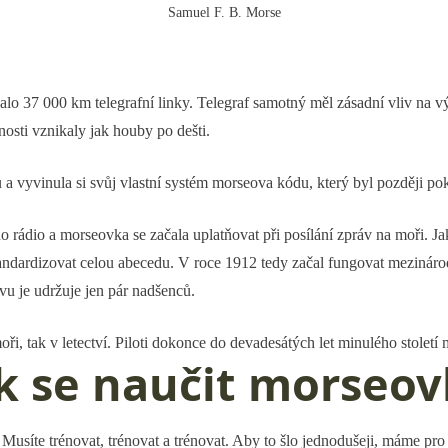
Samuel F. B. Morse
o 37 000 km telegrafní linky. Telegraf samotný měl zásadní vliv na vý
osti vznikaly jak houby po dešti.
 vyvinula si svůj vlastní systém morseova kódu, který byl později pok
o rádio a morseovka se začala uplatňovat při posílání zpráv na moři. J
tandardizovat celou abecedu. V roce 1912 tedy začal fungovat mezinár
vu je udržuje jen pár nadšenců.
ři, tak v letectví. Piloti dokonce do devadesátých let minulého stolet
k se naučit morseo
usíte trénovat, trénovat a trénovat. Aby to šlo jednodušeji, máme pro