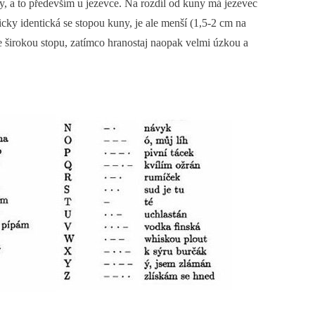
y, a to především u jezevce. Na rozdíl od kuny má jezevec
cky identická se stopou kuny, je ale menší (1,5-2 cm na
 širokou stopu, zatímco hranostaj naopak velmi úzkou a