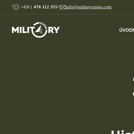
476 112 355
info@militaryrange.com
(
+420
)
ÚVOD