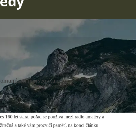
cedy
 komunikaci morseovku...
s 160 let stará, pořád se používá mezi radio amatéry a
žitečná a také vám procvičí paměť, na konci článku