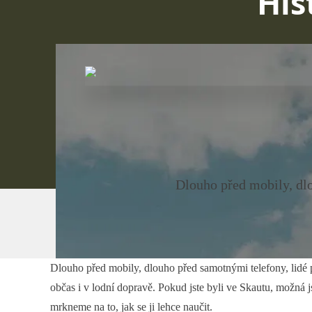
His
Dlouho před mobily, dlo
Dlouho před mobily, dlouho před samotnými telefony, lidé p
občas i v lodní dopravě. Pokud jste byli ve Skautu, možná
mrkneme na to, jak se ji lehce naučit.