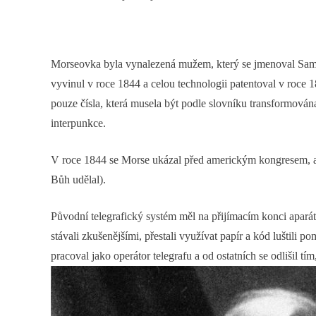
Morseovka byla vynalezená mužem, který se jmenoval Samuel 
vyvinul v roce 1844 a celou technologii patentoval v roce
pouze čísla, která musela být podle slovníku transformová
interpunkce.
V roce 1844 se Morse ukázal před americkým kongresem, ab
Bůh udělal).
Původní telegrafický systém měl na přijímacím konci aparát,
stávali zkušenějšími, přestali využívat papír a kód lušti
pracoval jako operátor telegrafu a od ostatních se odlišil tí