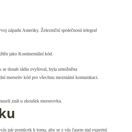
voj západu Ameriky. Železniční společnosti telegraf
řtěn jako Kontinentální kód.
ak se dosah rádia zvyšoval, byla umožněna
odní morseův kód pro všechnu mezistátní komunikaci.
í museli znát u zkoušek morseovku.
vku
 vás pár pomůcek k tomu, aby se z vás časem stal expertní