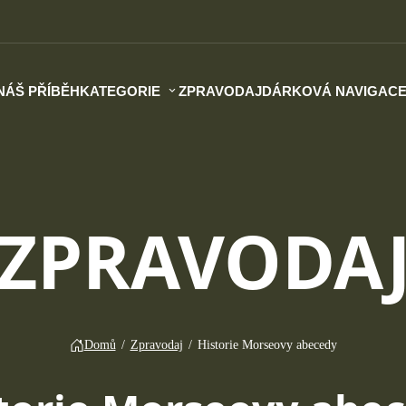
NÁŠ PŘÍBĚH
KATEGORIE
ZPRAVODAJ
DÁRKOVÁ NAVIGAC
ZPRAVODA
Domů
/
Zpravodaj
/
Historie Morseovy abecedy