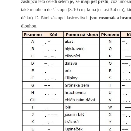
zástupců této čeledi šelem je, že
mají pět prstů
, což umožň
také mnohem delší stopu (8-10 cm, kuna jen asi 3-4 cm), kt
délku). Dalšími zástupci lasicovitých jsou
rosomák
a
hrano
dlouhou.