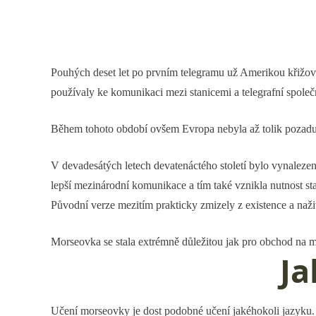
Pouhých deset let po prvním telegramu už Amerikou křižoval
používaly ke komunikaci mezi stanicemi a telegrafní společn
Během tohoto období ovšem Evropa nebyla až tolik pozadu a
V devadesátých letech devatenáctého století bylo vynalezen
lepší mezinárodní komunikace a tím také vznikla nutnost s
Původní verze mezitím prakticky zmizely z existence a naži
Morseovka se stala extrémně důležitou jak pro obchod na mo
Ja
Učení morseovky je dost podobné učení jakéhokoli jazyku. M