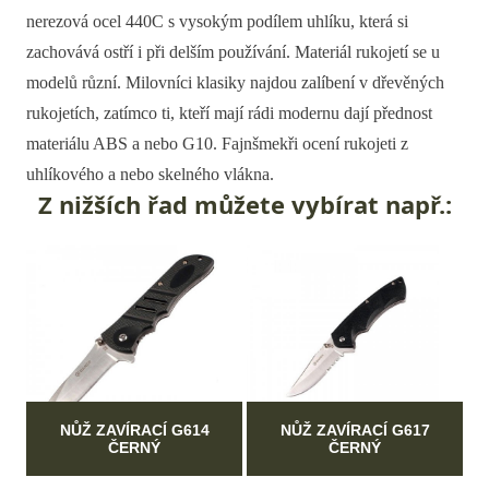
nerezová ocel 440C s vysokým podílem uhlíku, která si
zachovává ostří i při delším používání. Materiál rukojetí se u
modelů různí. Milovníci klasiky najdou zalíbení v dřevěných
rukojetích, zatímco ti, kteří mají rádi modernu dají přednost
materiálu ABS a nebo G10. Fajnšmekři ocení rukojeti z
uhlíkového a nebo skelného vlákna.
Z nižších řad můžete vybírat např.:
NŮŽ ZAVÍRACÍ G614
NŮŽ ZAVÍRACÍ G617
ČERNÝ
ČERNÝ