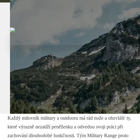
6. února 2017
Každý milovník military a outdooru má rád nože a obzvlášť
ty, které výrazně nezatíží...
Každý milovník military a outdooru má rád nože a obzvlášť ty,
které výrazně nezatíží peněženku a odvedou svoji práci při
zachování dlouhodobé funkčnosti. Tým Military Range proto