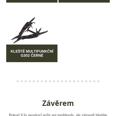
KLEŠTĚ MULTIFUNKČNÍ
G302 ČERNÉ
Závěrem
Pokud Vás neosloví nože ani multitooly, ale zároveň hledáte