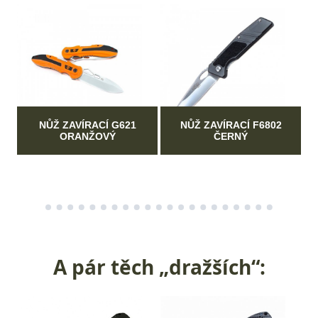
NŮŽ ZAVÍRACÍ G621
NŮŽ ZAVÍRACÍ F6802
ORANŽOVÝ
ČERNÝ
A pár těch „dražších“: