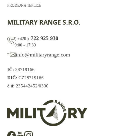
PRODEJNA TEPLICE
MILITARY RANGE S.R.O.
722 925 930
(
+420
)
9:00 - 17:30
info@militaryrange.com
IČ:
28719166
DIČ:
CZ28719166
č.ú:
235442452/0300