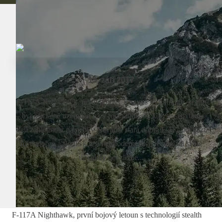
13. září 2017
F-117A Nighthawk, první bojový letoun s technologií stealth
byl oficiálně uzemněn už v roce 2008. Ačkoli se sem tam
dají zahlédnout na nebi v Nevadě, stará dobrá F-117 odchází
již nadobro a flotila kdysi nejmodernějších letadel na světě
už nikdy nevzlétne...
F-117A Nighthawk, první bojový letoun s technologií stealth