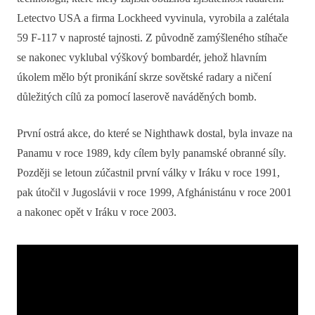
Letectvo USA a firma Lockheed vyvinula, vyrobila a zalétala
59 F-117 v naprosté tajnosti. Z původně zamýšleného stíhače
se nakonec vyklubal výškový bombardér, jehož hlavním
úkolem mělo být pronikání skrze sovětské radary a ničení
důležitých cílů za pomocí laserově naváděných bomb.
První ostrá akce, do které se Nighthawk dostal, byla invaze na
Panamu v roce 1989, kdy cílem byly panamské obranné síly.
Později se letoun zúčastnil první války v Iráku v roce 1991,
pak útočil v Jugoslávii v roce 1999, Afghánistánu v roce 2001
a nakonec opět v Iráku v roce 2003.