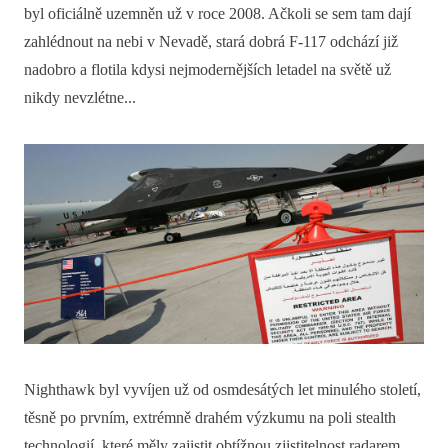
byl oficiálně uzemněn už v roce 2008. Ačkoli se sem tam dají
zahlédnout na nebi v Nevadě, stará dobrá F-117 odchází již
nadobro a flotila kdysi nejmodernějších letadel na světě už
nikdy nevzlétne...
Nighthawk byl vyvíjen už od osmdesátých let minulého století,
těsně po prvním, extrémně drahém výzkumu na poli stealth
technologií, které měly zajistit obtížnou zjistitelnost radarem.