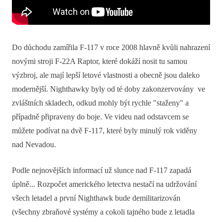
Do důchodu zamířila F-117 v roce 2008 hlavně kvůli nahrazení
novými stroji F-22A Raptor, které dokáží nosit tu samou
výzbroj, ale mají lepší letové vlastnosti a obecně jsou daleko
modernější. Nighthawky byly od té doby zakonzervovány ve
zvláštních skladech, odkud mohly být rychle "staženy" a
případně připraveny do boje. Ve videu nad odstavcem se
můžete podívat na dvě F-117, které byly minulý rok viděny
nad Nevadou.
Podle nejnovějších informací už slunce nad F-117 zapadá
úplně... Rozpočet amerického letectva nestačí na udržování
všech letadel a první Nighthawk bude demilitarizován
(všechny zbraňové systémy a cokoli tajného bude z letadla